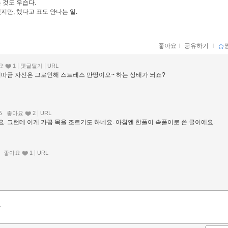
 것도 우습다.
지만, 했다고 표도 안나는 일.
좋아요
ｌ
공유하기
ｌ
|
|
요
1
댓글달기
URL
이따금 자신은 그로인해 스트레스 만땅이오~ 하는 상태가 되죠?
|
25
좋아요
2
URL
. 그런데 이게 가끔 목을 조르기도 하네요. 아침엔 한풀이 속풀이로 쓴 글이에요.
|
4
좋아요
1
URL