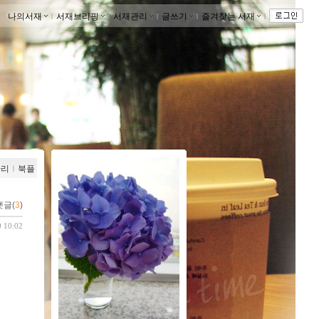
나의서재
ｌ
서재브리핑
ｌ
서재관리
ｌ
글쓰기
ｌ
즐겨찾는 서재
ｌ
관리
ｌ
북플
댓글(
3
)
0 10:02