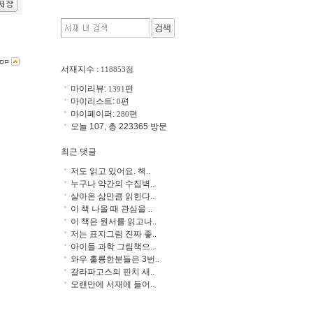
서재지수
: 118853점
마이리뷰:
편
1391
마이리스트:
편
0
마이페이퍼:
편
280
오늘 107, 총 223365 방문
최근 댓글
저도 읽고 있어요. 책..
누구나 약간의 수집벽..
살아온 삶만큼 읽힌다..
이 책 나올 때 관심을 ..
이 책은 원서를 읽고나..
저는 표지그림 진짜 좋..
아이들 과학 그림책으..
와우 훌륭한분들은 3번..
갈라파고스의 핀치 새..
오랜만에 서재에 들어..