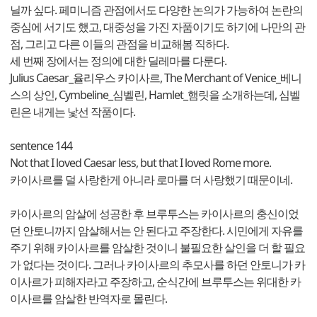
닐까 싶다. 페미니즘 관점에서도 다양한 논의가 가능하여 논란의
중심에 서기도 했고, 대중성을 가진 자품이기도 하기에 나만의 관
점, 그리고 다른 이들의 관점을 비교해봄 직하다.
세 번째 장에서는 정의에 대한 딜레마를 다룬다.
Julius Caesar_율리우스 카이사르, The Merchant of Venice_베니
스의 상인, Cymbeline_심벨린, Hamlet_햄릿을 소개하는데, 심벨
린은 내게는 낯선 작품이다.
sentence 144
Not that I loved Caesar less, but that I loved Rome more.
카이사르를 덜 사랑한게 아니라 로마를 더 사랑했기 때문이네.
카이사르의 암살에 성공한 후 브루투스는 카이사르의 충신이었
던 안토니까지 암살해서는 안 된다고 주장한다. 시민에게 자유를
주기 위해 카이사르를 암살한 것이니 불필요한 살인을 더 할 필요
가 없다는 것이다. 그러나 카이사르의 추모사를 하던 안토니가 카
이사르가 피해자라고 주장하고, 순식간에 브루투스는 위대한 카
이사르를 암살한 반역자로 몰린다.