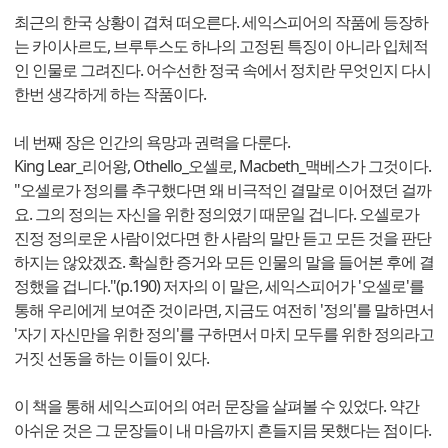
최근의 한국 상황이 겹쳐 떠오른다. 세익스피어의 작품에 등장하
는 카이사르도, 브루투스도 하나의 고정된 특징이 아니라 입체적
인 인물로 그려진다. 어수선한 정국 속에서 정치란 무엇인지 다시
한번 생각하게 하는 작품이다.
네 번째 장은 인간의 욕망과 권력을 다룬다.
King Lear_리어왕, Othello_오셀로, Macbeth_맥베스가 그것이다.
"오셀로가 정의를 추구했다면 왜 비극적인 결말로 이어졌던 걸까
요. 그의 정의는 자신을 위한 정의였기 때문일 겁니다. 오셀로가
진정 정의로운 사람이었다면 한 사람의 말만 듣고 모든 것을 판단
하지는 않았겠죠. 확실한 증거와 모든 인물의 말을 들어본 후에 결
정했을 겁니다."(p.190) 저자의 이 말은, 세익스피어가 '오셀로'를
통해 우리에게 보여준 것이라면, 지금도 여전히 '정의'를 말하면서
'자기 자신만을 위한 정의'를 구하면서 마치 모두를 위한 정의라고
거짓 선동을 하는 이들이 있다.
이 책을 통해 세익스피어의 여러 문장을 살펴볼 수 있었다. 약간
아쉬운 것은 그 문장들이 내 마음까지 흔들지믐 못했다는 점이다.