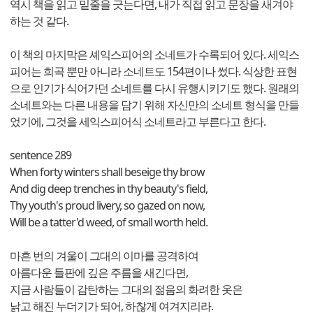
역시 책을 읽고 밑줄을 긋는다면, 내가 직접 읽고 문장을 새겨야
하는 것 같다.
이 책의 마지막은 셰익스피어의 소네트가 수록되어 있다. 세익스
피어는 희곡 뿐만 아니라 소네트도 154편이나 썼다. 식상한 표현
으로 인기가 식어가던 소네트를 다시 유행시키기도 했다. 원래의
소네트와는 다른 내용을 담기 위해 자신만의 소네트 형식을 만들
었기에, 그것을 세익스피어식 소네트라고 부른다고 한다.
sentence 289
When forty winters shall beseige thy brow
And dig deep trenches in thy beauty's field,
Thy youth's proud livery, so gazed on now,
Will be a tatter'd weed, of small worth held.
마흔 번의 겨울이 그대의 이마를 공격하여
아름다운 들판에 깊은 주름을 새긴다면,
지금 사람들이 감탄하는 그대의 젊음의 화려한 옷은
낡고 해진 누더기가 되어, 하찮게 여겨지리라.