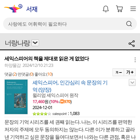
너랑나랑
세익스피어의 책을 제대로 읽은 게 없었다
메뉴
하양물감 2024/12/10 21:23
2
0
10
댓글 (
)
먼댓글 (
)
좋아요 (
)
셰익스피어, 인간심리 속 문장의 기
억 (양장)
윌리엄 셰익스피어 원작
17,460
원 (
10%
↓
970
)
2024-12-01
: 1,083
문장의 기억 시리즈를 세 권째 읽는다. 나는, 이 시리즈를 편역한
저자의 주제에 모두 동의하지는 않는다. 다른 이가 분류하고 골라
낸 기억하고 싶은 문장을 들여다보면서 나와는 다른 관점, 혹은 나