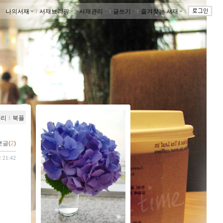
나의서재
ｌ
서재브리핑
ｌ
서재관리
ｌ
글쓰기
ｌ
즐겨찾는 서재
ｌ
관리
ｌ
북플
댓글(
2
)
2 21:42