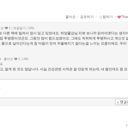
좋아요
ｌ
공유하기
ｌ
찜하기
ｌ
Tha
|
|
아요
1
댓글달기
URL
 또 다른 책에 밀려서 잠시 잊고 있었네요. 하양물감님 리뷰 보니까 읽어야겟다는 생각
암 투병중이셧군요. 그동안 많이 힘드셨겠어요. 그래도 씩씩하게 투병하시고 계신것 
 몸으로 살아간다는게 참 마음이 먼저 우울해지기 쉽다는걸 느끼는 요즘이에요. 우리
|
46
좋아요
1
URL
다.
고, 알게 된 것도 많답니다. 사실 건강관련 서적은 잘 안읽게 되는데, 내 몸인데도 참 