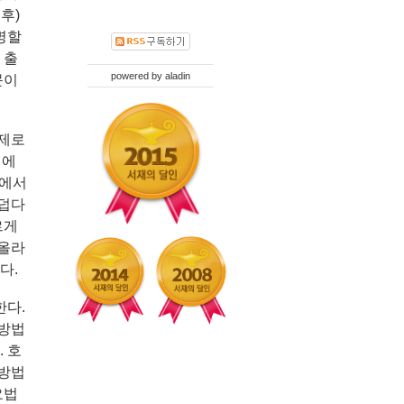
후)
명할
 출
powered by
aladin
문이
실제로
뇌에
향에서
 덥다
르게
 올라
다.
한다.
 방법
. 호
 방법
요법