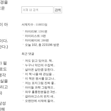
월경을
로운
이 아
서재지수
: 118853점
마이리뷰:
편
1391
마이리스트:
편
0
마이페이퍼:
편
이다.
280
오늘 102, 총 223196 방문
다.)
최근 댓글
저도 읽고 있어요. 책..
가 필
누구나 약간의 수집벽..
으로도
살아온 삶만큼 읽힌다..
이 책 나올 때 관심을 ..
생각
이 책은 원서를 읽고나..
사실을
저는 표지그림 진짜 좋..
그리고
아이들 과학 그림책으..
와우 훌륭한분들은 3번..
)
갈라파고스의 핀치 새..
오랜만에 서재에 들어..
남성
대해