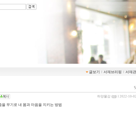
글보기
ｌ
서재브리핑
ｌ
서재
하양물감
(
) l 2022-10-0
즘을 무기로 내 몸과 마음을 지키는 방법