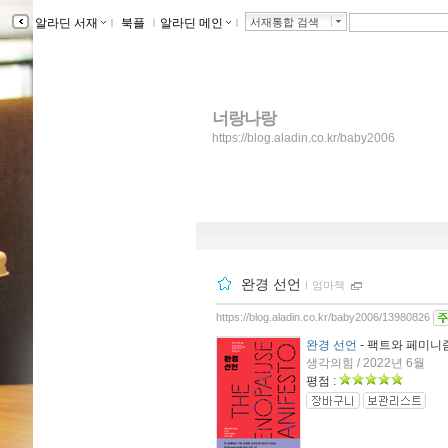
알라딘 서재
ｌ
북플
ｌ
알라딘 메인
ｌ
서재통합 검색
너랑나랑
https://blog.aladin.co.kr/baby2006
완경 선언
ｌ
엄마책
https://blog.aladin.co.kr/baby2006/13980826
완경 선언
- 팩트와 페미니
생각의힘 / 2022년 6월
평점 :