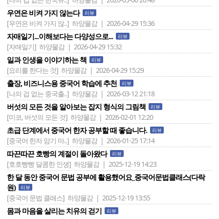
우연은 비켜 가지 않는다
리뷰
[우연은 비켜 가지 않..]
하양물감 | 2026-04-29 15:36
자매일기...이해보다는 다양성으로...
리뷰
[자매일기]
하양물감 | 2026-04-29 15:32
일과 인생을 이야기하는 책
리뷰
[요리를 한다는 것]
하양물감 | 2026-04-29 15:29
출장, 비즈니스용 중국어 학습에 추천
리뷰
[나의 겁 없는 중국출..]
하양물감 | 2026-03-12 21:18
버섯의 모든 것을 알아보는 잡지 형식의 그림책
리뷰
[미코, 버섯의 모든 것]
하양물감 | 2026-02-01 12:20
초급 단계에서 중국어 한자 공부할 때 좋습니다.
리뷰
[중국어 한자 암기 마..]
하양물감 | 2026-01-25 17:14
따끈따끈 호빵의 계절이 돌아왔다
리뷰
[호호빵빵 달콤한 인생]
하양물감 | 2025-12-19 14:23
한 달 동안 중국어 문법 공부에 활용했어요_중국어문법클래스(다락
원)
리뷰
[중국어 문법 클래스]
하양물감 | 2025-12-19 13:55
몸과 마음을 살리는 치유의 걷기
리뷰