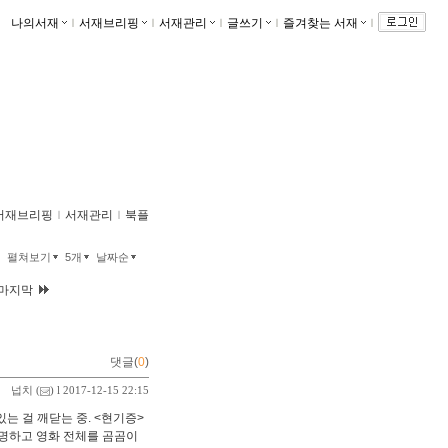
나의서재
ｌ
서재브리핑
ｌ
서재관리
ｌ
글쓰기
ｌ
즐겨찾는 서재
ｌ
서재브리핑
ｌ
서재관리
ｌ
북플
펼쳐보기
5개
날짜순
마지막
댓글(
0
)
넙치
(
) l 2017-12-15 22:15
는 걸 깨닫는 중. <현기증>
유명하고 영화 전체를 곰곰이