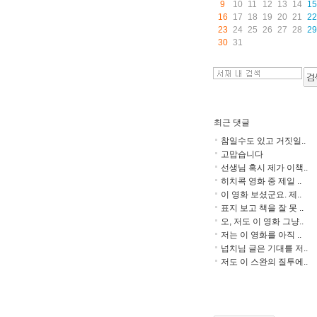
9
10
11
12
13
14
15
16
17
18
19
20
21
22
23
24
25
26
27
28
29
30
31
최근 댓글
참일수도 있고 거짓일..
고맙습니다
선생님 혹시 제가 이책..
히치콕 영화 중 제일 ..
이 영화 보셨군요. 제..
표지 보고 책을 잘 못 ..
오, 저도 이 영화 그냥..
저는 이 영화를 아직 ..
넙치님 글은 기대를 저..
저도 이 스완의 질투에..