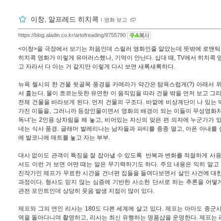
이창, 알프레드 히치콕
ｌ
영화 보고
https://blog.aladin.co.kr/artofreading/9755790
<이창>을 극장에서 보기는 처음인데 스릴러 영화인줄 알았는데 뜻밖에 로맨틱 
히치콕 영화가 이렇게 유머러스했나, 기억이 안난다. 십대 때, TV에서 히치콕 
고 자라서 다 아는 거 같지만 이렇게 다시 보면 새록새록하다.
뉴욕 첼시의 한 건물 뒷골목 풍경을 카메라가 약간은 탐욕스럽게(?) 아래서 
서 훑는다. 물이 흐르는듯한 유연한 이 움직임을 따라 건물 밖을 먼저 보고 그리
전체 건물을 바라보게 된다. 먼저 건물의 구조다. 바깥에 비상계단이 나 있는
가진 이들을, 그러니까 등장인물이면서 영화의 배경이 되는 이들이 무성영화처럼
독녀'는 2인용 상차림을 해 놓고, 비어있는 자신의 맞은 편 의자에 누군가가 
네는 식사 풍경. 글래머 발레리나는 남자들과 파티를 종종 열고, 아픈 아내를 
에 발코니에 매트를 놓고 자는 부부.
대사 없이도 관객이 특징을 잘 잡아낼 수 있도록
반복과 변화를 적절하게 사용
서도 이런 거 보면 어떤 때는 말은 무기력하기도 하다. 주요 내용은 익히 알고 
진작가인 제프가 무료한 시간을 건너편 집들을 들여다보면서 살인 사건에 대한
과정이다. 형사도 믿지 않는 심증에 기반한 사소한 단서로 하는 추론을 어떻
관전 포인트인데 상당히 웃음 발생 지점이 많이 있다.
제프와 그의 연인 리사는 180도 다른 세계에 살고 있다. 제프는 아마도 종군
역을 돌아다니며 촬영하고, 리사는 최신 유행하는 명품샵을 운영한다. 제프는