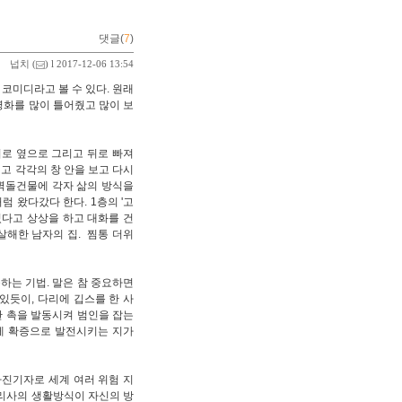
댓글(
7
)
넙치
(
) l 2017-12-06 13:54
코미디라고 볼 수 있다. 원래
영화를 많이 틀어줬고 많이 보
위로 옆으로 그리고 뒤로 빠져
고 각각의 창 안을 보고 다시
 벽돌건물에 각자 삶의 방식을
 왔다갔다 한다. 1층의 '고
있다고 상상을 하고 대화를 건
살해한 남자의 집. 찜통 더위
하는 기법. 말은 참 중요하면
있듯이, 다리에 깁스를 한 사
 촉을 발동시켜 범인을 잡는
게 확증으로 발전시키는 지가
사진기자로 세계 여러 위험 지
 리사의 생활방식이 자신의 방