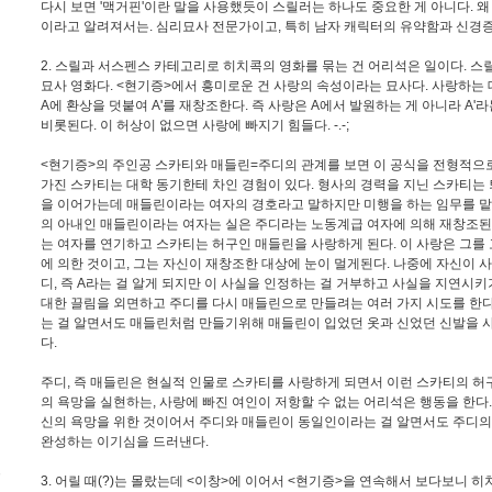
다시 보면 '맥거핀'이란 말을 사용했듯이 스릴러는 하나도 중요한 게 아니다. 
이라고 알려져서는. 심리묘사 전문가이고, 특히 남자 캐릭터의 유약함과 신경증
2. 스릴과 서스펜스 카테고리로 히치콕의 영화를 묶는 건 어리석은 일이다. 
묘사 영화다. <현기증>에서 흥미로운 건 사랑의 속성이라는 묘사다. 사랑하는
A에 환상을 덧붙여 A'를 재창조한다. 즉 사랑은 A에서 발원하는 게 아니라 A
비롯된다. 이 허상이 없으면 사랑에 빠지기 힘들다. -.-;
<현기증>의 주인공 스카티와 매들린=주디의 관계를 보면 이 공식을 전형적으
가진 스카티는 대학 동기한테 차인 경험이 있다. 형사의 경력을 지닌 스카티는
을 이어가는데 매들린이라는 여자의 경호라고 말하지만 미행을 하는 임무를 맡
의 아내인 매들린이라는 여자는 실은 주디라는 노동계급 여자에 의해 재창조된
는 여자를 연기하고 스카티는 허구인 매들린을 사랑하게 된다. 이 사랑은 그를
에 의한 것이고, 그는 자신이 재창조한 대상에 눈이 멀게된다. 나중에 자신이 사랑
디, 즉 A라는 걸 알게 되지만 이 사실을 인정하는 걸 거부하고 사실을 지연시키
대한 끌림을 외면하고 주디를 다시 매들린으로 만들려는 여러 가지 시도를 한다
는 걸 알면서도 매들린처럼 만들기위해 매들린이 입었던 옷과 신었던 신발을 
다.
주디, 즉 매들린은 현실적 인물로 스카티를 사랑하게 되면서 이런 스카티의 
의 욕망을 실현하는, 사랑에 빠진 여인이 저항할 수 없는 어리석은 행동을 한다
신의 욕망을 위한 것이어서 주디와 매들린이 동일인이라는 걸 알면서도 주디의
완성하는 이기심을 드러낸다.
트
3. 어릴 때(?)는 몰랐는데 <이창>에 이어서 <현기증>을 연속해서 보다보니 
도