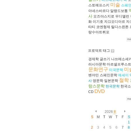
미술
스토예프스키
스페
아녜스바르다
알랭드보통
사
오즈야스지로
우디앨런
화
이기호
자끄오디아르
자
타티
코엔형제
틸다스윈튼
랑수아트뤼포
프로덕트 태그
경제학
글쓰기
나쓰메소세
러시아문학
마르셀프루스
문화연구
미
미국문학
벤야민
스페인문학
에세이
철학
사
영문학
일본문학
랑스문학
한국문학
한국소
DVD
CD
2026
8
S
M
T
W
T
F
S
1
2
3
4
5
6
7
8