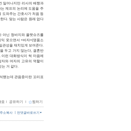
건 일어나지만 리사의 배짱과
사는 제프의 논리에 도움을 주
를 도와주는 간호사가 처음 등
한다. 맞는 사람은 원래 없다
가 아닌 청바지와 플랫슈즈를
씨익 웃으면서 <바자>(명품소
 일관성을 재치있게 보여준다.
을 두고 가지 않는다, 결혼반
. 이런 대화방식이 썩 마음에
남자와 여자의 고유의 역할이
는 거 같다.
해석됐는데 관음증이란 꼬리표
아요
ｌ
공유하기
ｌ
찜하기
ㅣ
주소복사
먼댓글바로쓰기