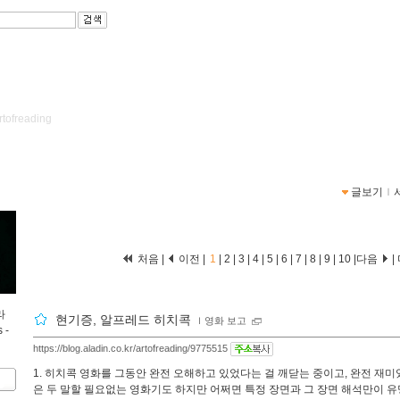
artofreading
글보기
ｌ
처음 |
이전 |
1
|
2
|
3
|
4
|
5
|
6
|
7
|
8
|
9
|
10
|
다음
|
라
현기증, 알프레드 히치콕
ｌ
영화 보고
 -
https://blog.aladin.co.kr/artofreading/9775515
1. 히치콕 영화를 그동안 완전 오해하고 있었다는 걸 깨닫는 중이고, 완전 재미있
은 두 말할 필요없는 영화기도 하지만 어쩌면 특정 장면과 그 장면 해석만이 