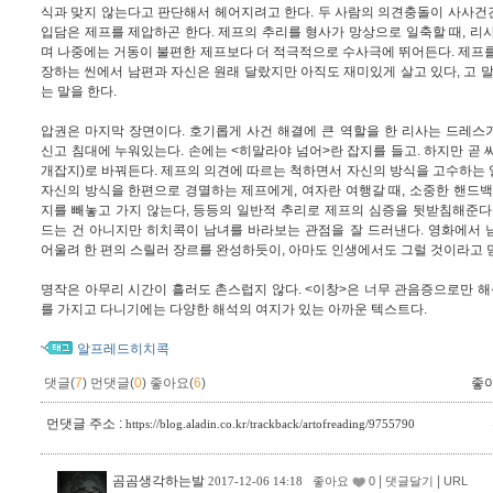
식과 맞지 않는다고 판단해서 헤어지려고 한다. 두 사람의 의견충돌이 사사건
입담은 제프를 제압하곤 한다. 제프의 추리를 형사가 망상으로 일축할 때, 리
며 나중에는 거동이 불편한 제프보다 더 적극적으로 수사극에 뛰어든다. 제프
장하는 씬에서 남편과 자신은 원래 달랐지만 아직도 재미있게 살고 있다, 고 말
는 말을 한다.
압권은 마지막 장면이다. 호기롭게 사건 해결에 큰 역할을 한 리사는 드레스
신고 침대에 누워있는다. 손에는 <히말라야 넘어>란 잡지를 들고. 하지만 곧 
개잡지)로 바꿔든다. 제프의 의견에 따르는 척하면서 자신의 방식을 고수하는
자신의 방식을 한편으로 경멸하는 제프에게, 여자란 여행갈 때, 소중한 핸드백
지를 빼놓고 가지 않는다, 등등의 일반적 추리로 제프의 심증을 뒷받침해준다
드는 건 아니지만 히치콕이 남녀를 바라보는 관점을 잘 드러낸다. 영화에서 
어울려 한 편의 스릴러 장르를 완성하듯이, 아마도 인생에서도 그럴 것이라고 믿
명작은 아무리 시간이 흘러도 촌스럽지 않다. <이창>은 너무 관음증으로만 
를 가지고 다니기에는 다양한 해석의 여지가 있는 아까운 텍스트다.
알프레드히치콕
댓글(
7
)
먼댓글(
0
)
좋아요(
6
)
좋
먼댓글 주소 :
https://blog.aladin.co.kr/trackback/artofreading/9755790
곰곰생각하는발
|
|
2017-12-06 14:18
좋아요
0
댓글달기
URL