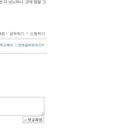
 더 낫노라니. 근데 정말 그
아요
ｌ
공유하기
ｌ
찜하기
ㅣ
주소복사
먼댓글바로쓰기