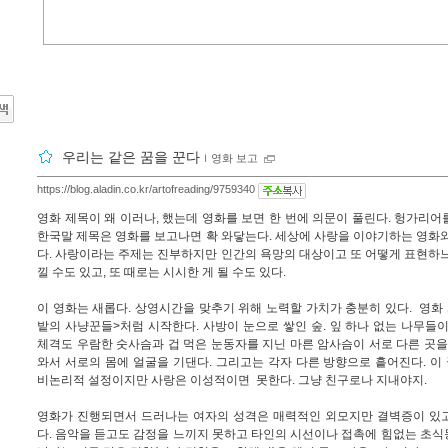
우리는 같은 꿈을 꾼다
ｌ
영화 보고
https://blog.aladin.co.kr/artofreading/9759340
영화 제목이 왜 이러나, 했는데 영화를 보면 한 번에 의문이 풀린다. 헝가리
한국말 제목은 영화를 보고나면 확 와닿는다. 세상에 사랑을 이야기하는 영화
다. 사랑이라는 주제는 진부하지만 인간의 욕망의 대상이고 또 어떻게 표현하
낄 수도 있고, 또 때로는 시시한 게 될 수도 있다.
이 영화는 새롭다. 상영시간을 맞추기 위해 노력할 가치가 충분히 있다. 영화
밭의 사냥꾼들>처럼 시작한다. 사방이 눈으로 쌓인 숲. 잎 하나 없는 나무들
체격도 우람한 숫사슴과 겁 먹은 눈동자를 지닌 마른 암사슴이 서로 다른 곳을
와서 서로의 몸에 얼굴을 기댄다. 그리고는 각자 다른 방향으로 흩어진다. 이 
비논리적 설정이지만 사랑은 이성적이면 못한다. 그냥 친구로나 지내야지.
영화가 진행되면서 드러나는 여자의 성격은 매력적인 외모지만
결벽증이 있
다. 음악을 듣고도 감정을 느끼지 못하고 타인의 시선이나 접촉에 힘없는 초