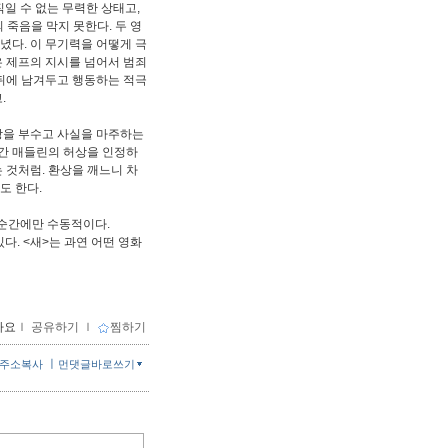
일 수 없는 무력한 상태고,
죽음을 막지 못한다. 두 영
녔다. 이 무기력을 어떻게 극
은 제프의 지시를 넘어서 범죄
 뒤에 남겨두고 행동하는 적극
.
상을 부수고 사실을 마주하는
간 매들린의 허상을 인정하
 것처럼. 환상을 깨느니 차
도 한다.
 순간에만 수동적이다.
있다. <새>는 과연 어떤 영화
아요
ｌ
공유하기
ｌ
찜하기
ㅣ
주소복사
먼댓글바로쓰기