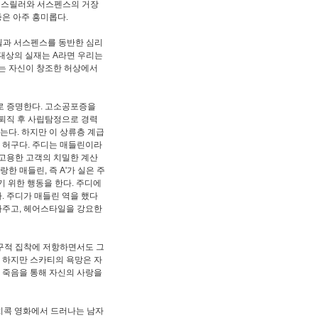
왜 스릴러와 서스펜스의 거장
은 아주 흥미롭다.
스릴과 서스펜스를 동반한 심리
 대상의 실재는 A라면 우리는
'라는 자신이 창조한 허상에서
로 증명한다. 고소공포증을
 퇴직 후 사립탐정으로 경력
는다. 하지만 이 상류층 계급
 허구다. 주디는 매들린이라
 고용한 고객의 치밀한 계산
한 매들린, 즉 A'가 실은 주
기 위한 행동을 한다. 주디에
. 주디가 매들린 역을 했다
사주고, 헤어스타일을 강요한
허구적 집착에 저항하면서도 그
. 하지만 스카티의 욕망은 자
 죽음을 통해 자신의 사랑을
히치콕 영화에서 드러나는 남자