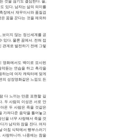
 것을 끊기도 결심한다. 술,
도 있다. 남자는 삶의 의미를
 도축장에서 재무이사와 품질검
같은 꿈을 꾼다는 것을 제외하
, 보이지 않는 정신세계를 공
 있다. 물론 꿈에서. 전혀 접
인 관계로 발전하기 전에 그렇
이 영화에서도 백미로 묘사된
음악듣는 연습을 하고 촉각을
용하는데 여자 캐릭터에 맞게
 편의 성장영화같은 느낌도 든
람 다 느끼는 만큼 표현할 길
. 두 사람의 이성은 서로 안
아온 두 사람은 죽을 것같은
을 가져다준 음악을 틀어놓고
당신을 너무 사랑해서 죽을 것
다가 남자와 잠을 잔다. 여자
음날 아침 식탁에서 빵부스러기
. 사랑하니까. 나중에는 참을