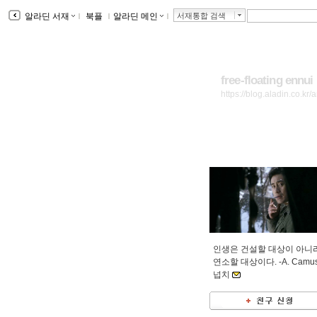
알라딘 서재
ｌ
북플
ｌ
알라딘 메인
ｌ
서재통합 검색
free-floating ennui
https://blog.aladin.co.kr/
인생은 건설할 대상이 아니
연소할 대상이다. -A. Camus
넙치