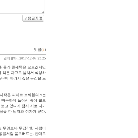
댓글(
2
)
넙치
(
) l 2017-12-07 23:25
어를 몰라 원제목은 모르겠지만
와 책은 차고도 넘쳐서 식상하
느냐에 따라서 깊은 공감을 느
 시작은 피테르 브뢰헬의 <눈
이 빼곡하게 들어선 숲에 뿔도
 보고 있다가 잠시 서로 다가
꿈을 한 남자와 여자가 꾼다.
고 무엇보다 무감각한 사람이
식동물처럼 움츠러드는. 반대로