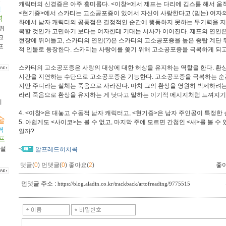
캐릭터의 신경증은 아주 흥미롭다. <이창>에서 제프는 다리에 깁스를 해서 움직
인
<현기증>에서 스카티는 고소공포증이 있어서 자신이 사랑한다고 (믿는) 여자의 
역
화에서 남자 캐릭터의 공통점은 결정적인 순간에 행동하지 못하는 무기력을 지
위
복할 것인가 고민하기 보다는 여자한테 기대는 서사가 이어진다. 제프의 연인
크
현장에 뛰어들고, 스카티의 연인(?)은 스카티의 고소공포증을 높은 종탑 계단
프
적 인물로 등장한다. 스카티는 사랑이를 쫓기 위해 고소공포증을 극복하게 되고
스카티의 고소공포증은 사랑의 대상에 대한 허상을 유지하는 역할을 한다. 환
시간을 지연하는 수단으로 고소공포증은 기능한다. 고소공포증을 극복하는 순
지만 주디라는 실체는 죽음으로 사라진다. 마치 그의 환상을 영원히 박제하려는
라리 죽음으로 환상을 유지하는 게 낫다고 말하는 이기적 메시지처럼 느껴지기
키
트
4. <이창>은 대놓고 수동적 남자 캐릭터고, <현기증>은 남자 주인공이 특정한
술
5. 아쉽게도 <사이코>는 볼 수 없고, 마지막 주에 모르면 간첩인 <새>를 볼 수 
역
일까?
프
설
알프레드히치콕
댓글(
0
)
먼댓글(
0
)
좋아요(
2
)
좋
먼댓글 주소 :
https://blog.aladin.co.kr/trackback/artofreading/9775515