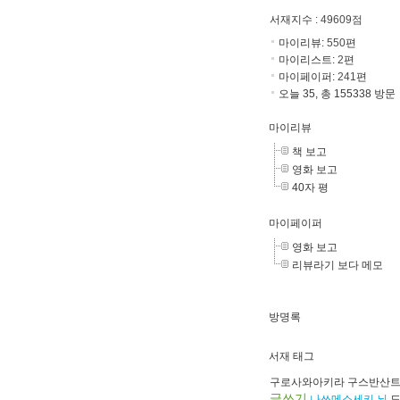
서재지수
: 49609점
마이리뷰:
550
편
마이리스트:
2
편
마이페이퍼:
241
편
오늘 35, 총 155338 방문
마이리뷰
책 보고
영화 보고
40자 평
마이페이퍼
영화 보고
리뷰라기 보다 메모
방명록
서재 태그
구로사와아키라
구스반산
글쓰기
나쓰메소세키
뇌