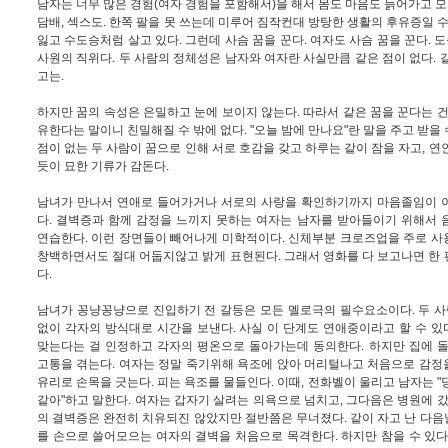
남자는 너무 많은 경험(여자 경험을 포함해서)을 해서 몸도 마음도 늙어가고 모든
담배, 섹스도. 한쪽 팔을 못 쓰는데 미루어 짐작컨대 방탕한 생활의 후유증일 수
잃고 수도승처럼 살고 있다. 그런데 사슴 꿈을 꾼다. 여자도 사슴 꿈을 꾼다.
사원의 직위다. 두 사람의 정체성은 남자와 여자란 사실만큼 같은 점이 없다. 
고는.
하지만 꿈의 속성은 은밀하고 눈에 보이지 않는다. 따라서 같은 꿈을 꾼다는 건
유한다는 말이니 친밀해질 수 밖에 없다. "오늘 밤에 만나요"란 말을 주고 받을 수
점이 없는 두 사람이 꿈으로 인해 서로 호감을 갖고 하루는 같이 잠을 자고, 연
듯이 묘한 기류가 감돈다.
남녀가 만나서 연애로 들어가거나 서로의 사랑을 확인하기까지 마음졸임이 
다. 결벽증과 함께 감정을 느끼지 못하는 여자는 남자를 받아들이기 위해서 
연습한다. 이런 장면들이 빼어나게 미학적이다. 신체부분 크로즈업을 주로 사
창백하면서도 절대 어둡지않고 밝게 표현된다. 그래서 영화를 다 보고나면 한
다.
남녀가 꽁냥꽁냥으로 진입하기 전 갈등은 모든 멜로극의 필수요소이다. 두 사
없이 각자의 방식대로 시간을 보낸다. 사실 이 단계도 연애중이라고 할 수 있다
맞는다는 걸 인정하고 각자의 평온으로 돌아가는데 동의한다. 하지만 집에 돌
고통을 겪는다. 여자는 정말 죽기위해 욕조에 앉아 머리털나고 처음으로 감정
유리로 손목을 긋는다. 피는 욕조를 물들인다. 이때, 전화벨이 울리고 남자는 "
같아"하고 말한다. 여자는 갑자기 살려는 의욕으로 넘치고, 그다음은 병원에 갔
의 결벽증은 완전히 치유되진 않았지만 절반쯤은 무너졌다. 같이 자고 난 다
를 손으로 쓸어모으는 여자의 결벽을 처음으로 목격한다. 하지만 참을 수 있다