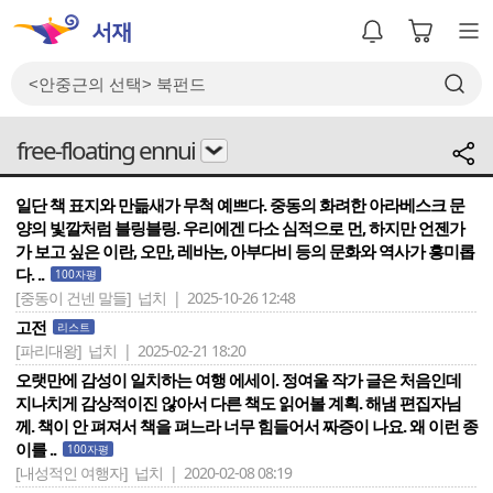
free-floating ennui
일단 책 표지와 만듦새가 무척 예쁘다. 중동의 화려한 아라베스크 문
양의 빛깔처럼 블링블링. 우리에겐 다소 심적으로 먼, 하지만 언젠가
가 보고 싶은 이란, 오만, 레바논, 아부다비 등의 문화와 역사가 흥미롭
다. ..
100자평
[중동이 건넨 말들]
넙치 | 2025-10-26 12:48
고전
리스트
[파리대왕]
넙치 | 2025-02-21 18:20
오랫만에 감성이 일치하는 여행 에세이. 정여울 작가 글은 처음인데
지나치게 감상적이진 않아서 다른 책도 읽어볼 계획. 해냄 편집자님
께. 책이 안 펴져서 책을 펴느라 너무 힘들어서 짜증이 나요. 왜 이런 종
이를 ..
100자평
[내성적인 여행자]
넙치 | 2020-02-08 08:19