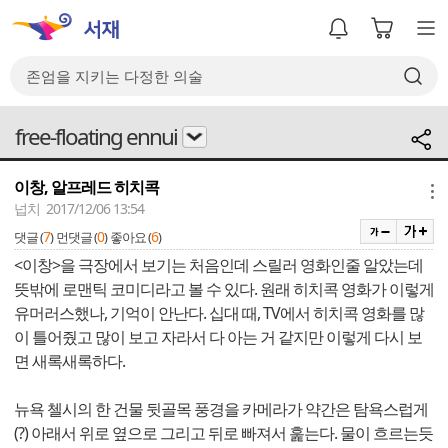
free-floating ennui
이창, 알프레드 히치콕
메뉴
넙치 2017/12/06 13:54
7
0
6
댓글 (
)
먼댓글 (
)
좋아요 (
)
<이창>을 극장에서 보기는 처음인데 스릴러 영화인줄 알았는데
뜻밖에 로맨틱 코미디라고 볼 수 있다. 원래 히치콕 영화가 이렇게
유머러스했나, 기억이 안난다. 십대 때, TV에서 히치콕 영화를 많
이 틀어줬고 많이 보고 자라서 다 아는 거 같지만 이렇게 다시 보
면 새록새록하다.
뉴욕 첼시의 한 건물 뒷골목 풍경을 카메라가 약간은 탐욕스럽게
(?) 아래서 위로 옆으로 그리고 뒤로 빠져서 훑는다. 물이 흐르는듯