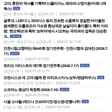
고야, 혼란의 역사를 기록하다 (줄리아노 세라피니/정지윤/마로니에
북스)
리뷰
[고야 : 혼란의 역사를..]
성근대나무 | 2026-07-20 17:34
글루크, 나르디니, 파라디스 등의 친숙한 소품류의 정갈한 바이올린
음색뿐만 프롤로프의 거슈윈 환상곡은 낯설지마 흥미롭다. 특히 ‘아리
랑‘, ‘한오백년‘과 특히 ‘보허자‘에서 시도하는 국악과의 접목은 단순한
크..
100자평
[유시연 - 회상 [디지..]
성근대나무 | 2026-07-20 11:50
인천시립교향악단 제445회 정기연주회 - 인천시향과 김대진 (2026.7.
17)
페이퍼
성근대나무 | 2026-07-18 15:35
트리오 아티스트리 제7회 정기연주회 (2026.7.17)
페이퍼
성근대나무 | 2026-07-18 12:19
프란시스코 데 고야 (엘케 폰 라치프스키/노성두/랜덤하우스)
리뷰
[프란시스코 데 고야]
성근대나무 | 2026-07-12 23:35
소프라노 원상미 독창회 (2026.7.10)
페이퍼
성근대나무 | 2026-07-10 23:45
시골 소녀들 (에드나 오브라이언/정소영/은행나무)
리뷰
[시골 소녀들]
성근대나무 | 2026-07-09 23:35