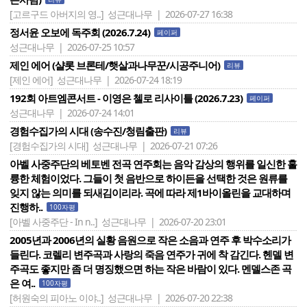
[고르구드 아버지의 영..]
성근대나무 | 2026-07-27 16:38
정서윤 오보에 독주회 (2026.7.24)
페이퍼
성근대나무 | 2026-07-25 10:57
제인 에어 (샬롯 브론테/햇살과나무꾼/시공주니어)
리뷰
[제인 에어]
성근대나무 | 2026-07-24 18:19
192회 아트엠콘서트 - 이영은 첼로 리사이틀 (2026.7.23)
페이퍼
성근대나무 | 2026-07-24 14:01
경험수집가의 시대 (송수진/청림출판)
리뷰
[경험수집가의 시대]
성근대나무 | 2026-07-21 07:26
아벨 사중주단의 베토벤 전곡 연주회는 음악 감상의 행위를 일신한 훌
륭한 체험이었다. 그들이 첫 음반으로 하이든을 선택한 것은 원류를
잊지 않는 의미를 되새김이리라. 곡에 따라 제1바이올린을 교대하며
진행하..
100자평
[아벨 사중주단 - In n..]
성근대나무 | 2026-07-20 23:01
2005년과 2006년의 실황 음원으로 작은 소음과 연주 후 박수소리가
들린다. 코렐리 변주곡과 사랑의 죽음 연주가 귀에 착 감긴다. 헨델 변
주곡도 좋지만 좀 더 명징했으면 하는 작은 바람이 있다. 멘델스존 곡
은 여..
100자평
[허원숙의 피아노 이야..]
성근대나무 | 2026-07-20 22:38