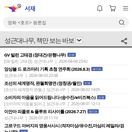
성근대나무, 책만 보는 바보
GV 빌런 고태경 (정대건/은행나무)
리뷰
[GV 빌런 고태경]
성근대나무 | 2026-08-04 23:42
앙상블 드 로즈마리 기획 초청 연주회 (2026.8.3)
페이퍼
성근대나무 | 2026-08-03 23:38
조선의 세계명작, 완월회맹연 (정창권/월인)
리뷰
[조선의 세계명작 완월..]
성근대나무 | 2026-08-02 14:05
소비자의 마음을 읽어드립니다 (송수진/e비즈북스)
리뷰
[소비자의 마음을 읽어..]
성근대나무 | 2026-08-01 12:13
이안아 피콜로 & 플루트 리사이틀 (2026.7.27)
페이퍼
성근대나무 | 2026-07-29 11:10
고르구드 아버지의 영웅서사시 (작자미상/유수진,마심리 레일라/걷
는사람)
리뷰