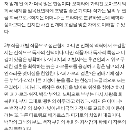
저 알게 된 이가 더욱 많은 현실이다. 오페라에 가려진 보마르셰의
희곡 세계를 일목요연하게 조망할 좋은 기회다. 작가는 앞의 두 편
을 희극으로, <죄지은 어머니>는 드라마로 분류하였는데 해학과
풍자보다는 진지한 사건 전개에 초점을 맞춘 차이로 이해할 수 있
다.
3부작을 개별 작품으로 접근할지 아니면 전체적 맥락에서 조감할
지는 전적으로 독자의 선택이다. 다만 작품마다 독자적 특징과 미
감이 있음은 명확하다. <세비야의 이발사>는 후견인의 지위로 무
리한 결혼을 획책하는 늙은 바르톨로를 응징하고 청춘 남녀의 자
연스러운 맺어짐을 찬양한다. <피가로의 결혼>은 권태기에 접어
든 부부가 각각 다른 이성에 눈을 돌리는 현상이 노골적으로 또는
은밀하게 나타난다. 백작은 초야권을 빌미로 쉬잔을 취하려 하지
만, 피가로와 쉬잔, 백작 부인의 노력으로 부부는 다시 사랑을 회
복한다. 부제 그대로 ‘광란의 하루’라고 하겠다. <죄지은 어머니>
는 백작 부인의 실수가 빚어낸 비극적 가정사를 교묘하게 이용하
려는 ‘또 다른 타르튀프’ 베가르스와 피가로의 치열한 대결이다.
백작의 고뇌와 분노, 백작 부인의 후회와 죄책감과 함께 이 작품의
추진 동력이다.