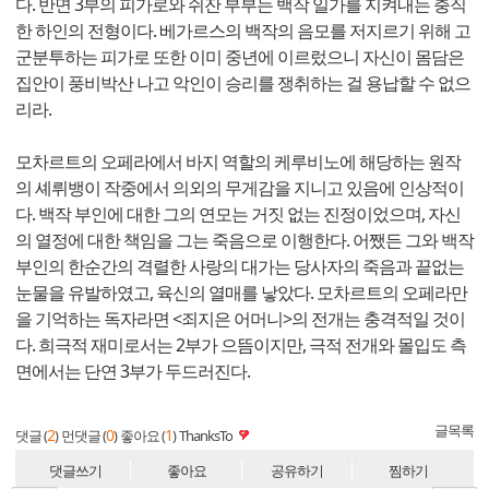
다. 반면 3부의 피가로와 쉬잔 부부는 백작 일가를 지켜내는 충직
한 하인의 전형이다. 베가르스의 백작의 음모를 저지르기 위해 고
군분투하는 피가로 또한 이미 중년에 이르렀으니 자신이 몸담은
집안이 풍비박산 나고 악인이 승리를 쟁취하는 걸 용납할 수 없으
리라.
모차르트의 오페라에서 바지 역할의 케루비노에 해당하는 원작
의 셰뤼뱅이 작중에서 의외의 무게감을 지니고 있음에 인상적이
다. 백작 부인에 대한 그의 연모는 거짓 없는 진정이었으며, 자신
의 열정에 대한 책임을 그는 죽음으로 이행한다. 어쨌든 그와 백작
부인의 한순간의 격렬한 사랑의 대가는 당사자의 죽음과 끝없는
눈물을 유발하였고, 육신의 열매를 낳았다. 모차르트의 오페라만
을 기억하는 독자라면 <죄지은 어머니>의 전개는 충격적일 것이
다. 희극적 재미로서는 2부가 으뜸이지만, 극적 전개와 몰입도 측
면에서는 단연 3부가 두드러진다.
글목록
2
0
1
댓글 (
)
먼댓글 (
)
좋아요 (
)
ThanksTo
댓글쓰기
좋아요
공유하기
찜하기