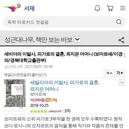
성근대나무, 책만 보는 바보
세비야의 이발사, 피가로의 결혼, 죄지은 어머니 (보마르셰/이경
메뉴
의/경북대학교출판부)
성근대나무 2021/06/01 00:48
2
0
1
댓글 (
)
먼댓글 (
)
좋아요 (
)
세빌리아의 이발사, 피가로의 결혼,
죄지은 어머니
보마르셰
19,000
원 (
570
)
2018-10-25
: 376
보마르셰의 소위 피가로 3부작을 한 권에 모두 수록하였다. 원작
보다 로시니와 모차르트의 음악을 통해 작가와 작품의 존재를 먼