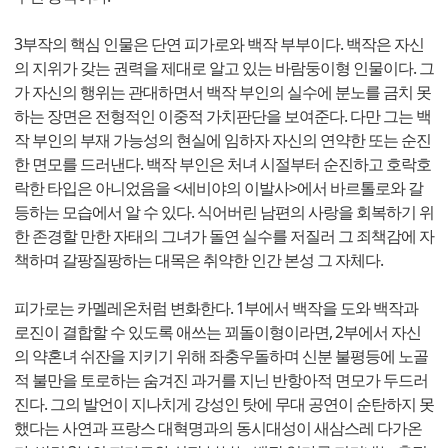
3부작의 핵심 인물은 단연 피가로와 백작 부부이다. 백작은 자신
의 지위가 갖는 권력을 제대로 알고 있는 바람둥이형 인물이다. 그
가 자신의 행위는 관대하면서 백작 부인의 실수에 분노를 금치 못
하는 장면은 전형적인 이중적 가치판단을 보여준다. 다만 그는 백
작 부인의 부재 가능성의 현실에 임하자 자신의 연약한 또는 순진
한 면모를 드러낸다. 백작 부인은 처녀 시절부터 순진하고 호락호
락한 타입은 아니었음을 <세비야의 이발사>에서 바르톨로와 갈
등하는 모습에서 알 수 있다. 식어버린 남편의 사랑을 회복하기 위
한 존경할 만한 자태의 그녀가 돌연 실수를 저질러 그 죄책감에 자
책하며 갈팡질팡하는 대목은 취약한 인간 본성 그 자체다.
피가로는 카멜레온처럼 변화한다. 1부에서 백작을 도와 백작과
로진이 결합할 수 있도록 애쓰는 꾀돌이형이라면, 2부에서 자신
의 약혼녀 쉬잔을 지키기 위해 좌충우돌하며 신분 불평등에 노골
적 불만을 토로하는 숨겨진 과거를 지닌 반항아적 면모가 두드러
진다. 그의 발언이 지나치게 강성인 탓에 무대 공연이 순탄하지 못
했다는 사연과 프랑스 대혁명과의 동시대성이 새삼스레 다가온