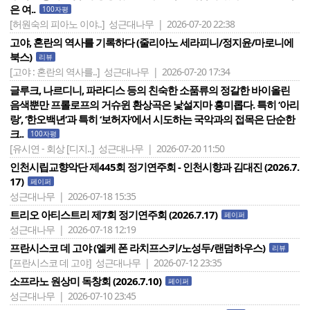
은 여..
100자평
[허원숙의 피아노 이야..]
성근대나무 | 2026-07-20 22:38
고야, 혼란의 역사를 기록하다 (줄리아노 세라피니/정지윤/마로니에
북스)
리뷰
[고야 : 혼란의 역사를..]
성근대나무 | 2026-07-20 17:34
글루크, 나르디니, 파라디스 등의 친숙한 소품류의 정갈한 바이올린
음색뿐만 프롤로프의 거슈윈 환상곡은 낯설지마 흥미롭다. 특히 ‘아리
랑‘, ‘한오백년‘과 특히 ‘보허자‘에서 시도하는 국악과의 접목은 단순한
크..
100자평
[유시연 - 회상 [디지..]
성근대나무 | 2026-07-20 11:50
인천시립교향악단 제445회 정기연주회 - 인천시향과 김대진 (2026.7.
17)
페이퍼
성근대나무 | 2026-07-18 15:35
트리오 아티스트리 제7회 정기연주회 (2026.7.17)
페이퍼
성근대나무 | 2026-07-18 12:19
프란시스코 데 고야 (엘케 폰 라치프스키/노성두/랜덤하우스)
리뷰
[프란시스코 데 고야]
성근대나무 | 2026-07-12 23:35
소프라노 원상미 독창회 (2026.7.10)
페이퍼
성근대나무 | 2026-07-10 23:45