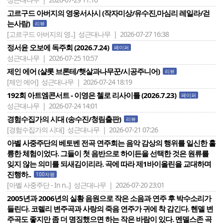
고르구드 아버지의 영웅서사시 (작자미상/유수진,마심리 레일라/걷
는사람)
리뷰
[고르구드 아버지의 영..]
성근대나무 | 2026-07-27 16:38
정서윤 오보에 독주회 (2026.7.24)
페이퍼
성근대나무 | 2026-07-25 10:57
제인 에어 (샬롯 브론테/햇살과나무꾼/시공주니어)
리뷰
[제인 에어]
성근대나무 | 2026-07-24 18:19
192회 아트엠콘서트 - 이영은 첼로 리사이틀 (2026.7.23)
페이퍼
성근대나무 | 2026-07-24 14:01
경험수집가의 시대 (송수진/청림출판)
리뷰
[경험수집가의 시대]
성근대나무 | 2026-07-21 07:26
아벨 사중주단의 베토벤 전곡 연주회는 음악 감상의 행위를 일신한 훌
륭한 체험이었다. 그들이 첫 음반으로 하이든을 선택한 것은 원류를
잊지 않는 의미를 되새김이리라. 곡에 따라 제1바이올린을 교대하며
진행하..
100자평
[아벨 사중주단 - In n..]
성근대나무 | 2026-07-20 23:01
2005년과 2006년의 실황 음원으로 작은 소음과 연주 후 박수소리가
들린다. 코렐리 변주곡과 사랑의 죽음 연주가 귀에 착 감긴다. 헨델 변
주곡도 좋지만 좀 더 명징했으면 하는 작은 바람이 있다. 멘델스존 곡