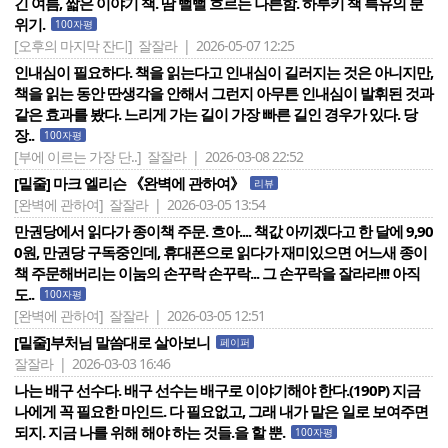
긴 여름, 짧은 이야기 책. 땀 뻘뻘 흐르는 나른함. 하루키 책 특유의 분
위기.
100자평
[오후의 마지막 잔디]
잘잘라 | 2026-05-07 12:25
인내심이 필요하다. 책을 읽는다고 인내심이 길러지는 것은 아니지만,
책을 읽는 동안 딴생각을 안해서 그런지 아무튼 인내심이 발휘된 것과
같은 효과를 봤다. 느리게 가는 길이 가장 빠른 길인 경우가 있다. 당
장..
100자평
[부에 이르는 가장 단..]
잘잘라 | 2026-03-08 22:52
[밑줄] 마크 엘리슨 《완벽에 관하여》
리뷰
[완벽에 관하여]
잘잘라 | 2026-03-05 13:54
만권당에서 읽다가 종이책 주문. 흐아.... 책값 아끼겠다고 한 달에 9,90
0원, 만권당 구독중인데, 휴대폰으로 읽다가 재미있으면 어느새 종이
책 주문해버리는 이눔의 손꾸락 손꾸락... 그 손꾸락을 잘라라!!! 아직
도..
100자평
[완벽에 관하여]
잘잘라 | 2026-03-05 12:51
[밑줄]부처님 말씀대로 살아보니
페이퍼
잘잘라 | 2026-03-03 16:46
나는 배구 선수다. 배구 선수는 배구로 이야기해야 한다.(190P) 지금
나에게 꼭 필요한 마인드. 다 필요없고, 그래 내가 맡은 일로 보여주면
되지. 지금 나를 위해 해야 하는 것들.을 할 뿐.
100자평