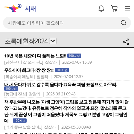
초록에환장2024
10년 묵은 체증이 다 풀리는 느낌!!
100자평
[당신은 더 잘 쓰게 된..]
잘잘라 | 2026-07-07 15:39
우와아아 최고다! 짱 짱 짱!!!
100자평
[복숭아와 애벌레]
잘잘라 | 2026-07-04 12:37
내내 웃다가 뒤로 갈수록 울다가 끄윽끅 괴랄 표정으로 마무리.
100자평
[농담에 진심]
잘잘라 | 2026-06-21 09:43
책 후반부에 나오는 [야생 고양이] 그림을 보고 정은혜 작가와 많이 닮
았다고 느꼈다. 유튜브로 정은혜 작가의 얼굴과 표정, 말소리를 듣고
난 뒤에 곧장 이 그림이 떠올랐다. 제목도 그렇고 분명 고양이 그림인
데 ..
100자평
[너의 좋은 날을 살아..]
잘잘라 | 2026-05-30 09:48