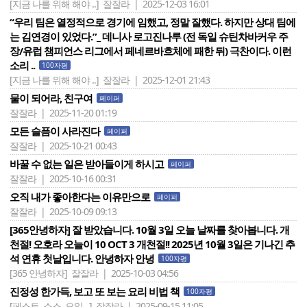
[지금 나를 위해 해야 ..]
잘잘라 | 2025-12-03 16:01
“우리 팀은 열정적으로 경기에 임했고, 정말 잘했다. 하지만 상대 팀에
는 김연경이 있었다.”_ 데니사 로고진나루 (전 독일 슈틴차바커우 주
장/유럽 챔피언스 리그에서 페네르바흐체에 패한 뒤) 극찬이다. 이런
소리 ..
100자평
[지금 나를 위해 해야 ..]
잘잘라 | 2025-12-01 21:43
물이 되어라, 친구여
페이퍼
잘잘라 | 2025-11-20 01:19
모든 슬픔이 사라진다
페이퍼
잘잘라 | 2025-10-21 00:43
바꿀 수 없는 일은 받아들이게 하시고
페이퍼
잘잘라 | 2025-10-16 00:31
오직 내가 좋아한다는 이유만으로
페이퍼
잘잘라 | 2025-10-09 09:13
[365안녕하자] 잘 받았습니다. 10월 3일 오늘 날짜를 찾아봅니다. 개
천절! 오호라 오늘이 10 OCT 3 개천절!! 2025년 10월 3일은 기나긴 추
석 연휴 첫날입니다. 안녕하자 안녕
100자평
[365 안녕하자]
잘잘라 | 2025-10-03 04:56
진정성 한가득, 보고 또 보는 요리 비법 책
100자평
[페스토, 소스, 오일 ..]
잘잘라 | 2025-09-15 11:05