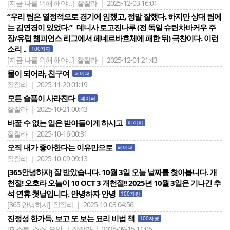
[지금 나를 위해 해야 ..]
잘잘라 | 2025-12-03 16:01
“우리 팀은 열정적으로 경기에 임했고, 정말 잘했다. 하지만 상대 팀에
는 김연경이 있었다.”_ 데니사 로고진나루 (전 독일 슈틴차바커우 주
장/유럽 챔피언스 리그에서 페네르바흐체에 패한 뒤) 극찬이다. 이런
소리 ..
100자평
[지금 나를 위해 해야 ..]
잘잘라 | 2025-12-01 21:43
물이 되어라, 친구여
페이퍼
잘잘라 | 2025-11-20 01:19
모든 슬픔이 사라진다
페이퍼
잘잘라 | 2025-10-21 00:43
바꿀 수 없는 일은 받아들이게 하시고
페이퍼
잘잘라 | 2025-10-16 00:31
오직 내가 좋아한다는 이유만으로
페이퍼
잘잘라 | 2025-10-09 09:13
[365안녕하자] 잘 받았습니다. 10월 3일 오늘 날짜를 찾아봅니다. 개
천절! 오호라 오늘이 10 OCT 3 개천절!! 2025년 10월 3일은 기나긴 추
석 연휴 첫날입니다. 안녕하자 안녕
100자평
[365 안녕하자]
잘잘라 | 2025-10-03 04:56
진정성 한가득, 보고 또 보는 요리 비법 책
100자평
[페스토, 소스, 오일 ..]
잘잘라 | 2025-09-15 11:05