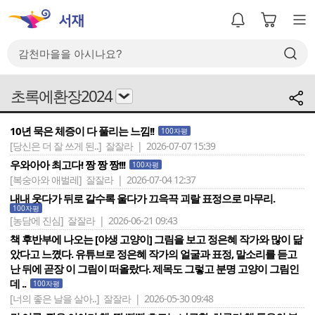
초록에환장2024
10년 묵은 체증이 다 풀리는 느낌!!
100자평
[당신은 더 잘 쓰게 된..]
잘잘라 | 2026-07-07 15:39
우와아아 최고다! 짱 짱 짱!!!
100자평
[복숭아와 애벌레]
잘잘라 | 2026-07-04 12:37
내내 웃다가 뒤로 갈수록 울다가 끄윽끅 괴랄 표정으로 마무리.
100자평
[농담에 진심]
잘잘라 | 2026-06-21 09:43
책 후반부에 나오는 [야생 고양이] 그림을 보고 정은혜 작가와 많이 닮
았다고 느꼈다. 유튜브로 정은혜 작가의 얼굴과 표정, 말소리를 듣고
난 뒤에 곧장 이 그림이 떠올랐다. 제목도 그렇고 분명 고양이 그림인
데 ..
100자평
[너의 좋은 날을 살아..]
잘잘라 | 2026-05-30 09:48