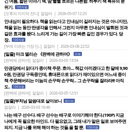
긴 여름, 짧은 이야기 책. 땀 뻘뻘 흐르는 나른함. 하루키 책 특유의 분
위기.
100자평
[오후의 마지막 잔디]
잘잘라 | 2026-05-07 12:25
인내심이 필요하다. 책을 읽는다고 인내심이 길러지는 것은 아니지만,
책을 읽는 동안 딴생각을 안해서 그런지 아무튼 인내심이 발휘된 것과
같은 효과를 봤다. 느리게 가는 길이 가장 빠른 길인 경우가 있다. 당
장..
100자평
[부에 이르는 가장 단..]
잘잘라 | 2026-03-08 22:52
[밑줄] 마크 엘리슨 《완벽에 관하여》
리뷰
[완벽에 관하여]
잘잘라 | 2026-03-05 13:54
만권당에서 읽다가 종이책 주문. 흐아.... 책값 아끼겠다고 한 달에 9,90
0원, 만권당 구독중인데, 휴대폰으로 읽다가 재미있으면 어느새 종이
책 주문해버리는 이눔의 손꾸락 손꾸락... 그 손꾸락을 잘라라!!! 아직
도..
100자평
[완벽에 관하여]
잘잘라 | 2026-03-05 12:51
[밑줄]부처님 말씀대로 살아보니
페이퍼
잘잘라 | 2026-03-03 16:46
나는 배구 선수다. 배구 선수는 배구로 이야기해야 한다.(190P) 지금
나에게 꼭 필요한 마인드. 다 필요없고, 그래 내가 맡은 일로 보여주면
되지. 지금 나를 위해 해야 하는 것들.을 할 뿐.
100자평