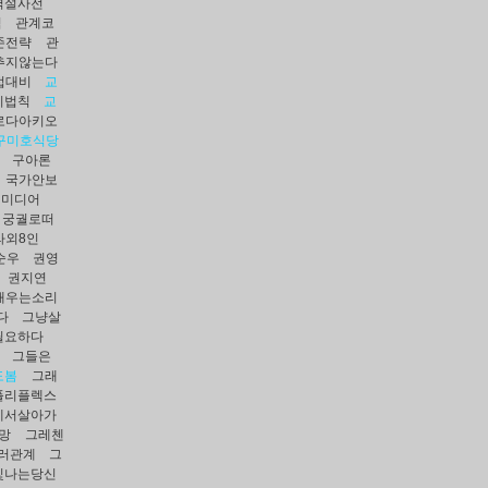
역설사전
적
관계코
존전략
관
추지않는다
접대비
교
리법칙
교
로다아키오
구미호식당
구아론
국가안보
일미디어
궁궐로떠
라외8인
순우
권영
권지연
새우는소리
다
그냥살
필요하다
그들은
도봄
그래
플리플렉스
에서살아가
망
그레첸
·러관계
그
빛나는당신