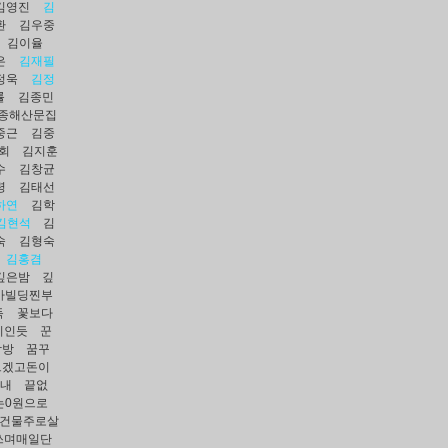
김영진
김
환
김우중
김이율
은
김재필
정욱
김정
률
김종민
종해산문집
중근
김중
회
김지훈
수
김창균
령
김태선
하연
김학
김현석
김
숙
김형숙
김홍겸
깊은밤
깊
마빌딩찐부
독
꽃보다
기인듯
꾼
락방
꿈꾸
르겠고돈이
끝내
끝없
는0원으로
건물주로살
쓰며매일단