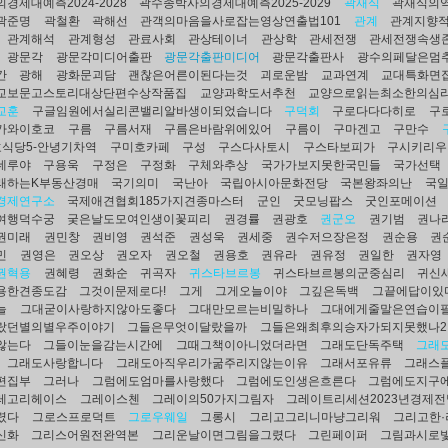
경제대예측2024-2028
곽수종박사의경제대예측2025-2029
곽재식
곽재식의
곽준명
곽철환
곽해선
관객의마음을사로잡는영상연출법101
관계
관계지향
관계해석
관계형성
관료사회
관상테이너
관상학
관세전쟁
관세전쟁속생
광문각
광문각미디어출판
광문각출판미디어
광문각출판사
광수의페달은멈
간
광해
광화문괴담
괜찮은어른이된다는것
괴로운밤
교과연계
교대특화면
교보문고스토리대상단편수상작품집
교양과학도서추천
교양으로읽는최소한의심
교훈
구글임원에서실리콘밸리알바생이되었습니다
구덕회
구로다다다히로
구
카와이호코
구름
구름서재
구름은바람위에있어
구름이
구마겐고
구만수
식당5-안녕기차역
구미호카페
구성
구스다사토시
구스타보피가
구시키리우
데루야
구용욱
구정은
구정화
구체와추상
국가가보지못한국민들
국가선택
래하는K부동산경매
국기의미
국난아
국립아시아문화전당
국본왕좌의난
국
경제연구소
국제애견협회185가지견종마스터
군인
굿모닝팝스
굿인포메이션
여행덕수궁
궂은날도모여인생이꽃피리
권경률
권광호
권군오
권기범
권나
권미래
권민창
권비영
권석준
권성욱
권세중
권수저으장은정
권순용
권
민
권영은
권오상
권오자
권오철
권용호
권유라
권유정
권일한
권자영
권혁용
권혜령
권화순
귀곡자
귀스타브르봉
귀스타브르봉의군중심리
귀신
용한견종도감
그것이문제로다!
그게
그게오늘이야
그깊은독백
그끝에답이있
늘
그대굳이사랑하지않아도좋다
그대만모르는비밀하나
그대에게줄말은연습이
랐던별의별우주이야기
그들은무엇이달랐을까
그들은왜최후의승자가되지못했나2
않는다
그들이눈을감는시간에
그때그책이아니었더라면
그래도단독주택
그래
그래도사랑합니다
그래도아직우리가굶주리지않는이유
그래서포유류
그래스
편집부
그러나
그럼에도엄마를사랑했다
그럼에도인생은흐른다
그럼에도지구
레고리헤이스
그레이스첸
그레이의50가지그림자
그레이트리세션2023년경제전
렸다
그로스프로덕트
그로우웨일
그롱시
그리고그리니마냥그리워
그리고한
신화
그리스어원전완역본
그리운날이면그림을그렸다
그린페이퍼
그림과시로