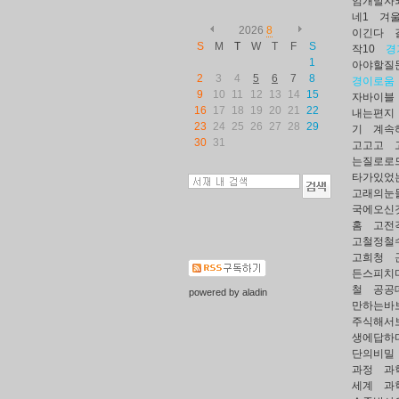
임개발자
네1
겨
2026
8
이긴다
S
M
T
W
T
F
S
작10
경
1
아야할질문
2
3
4
5
6
7
8
경이로움
9
10
11
12
13
14
15
자바이블
16
17
18
19
20
21
22
내는편지
23
24
25
26
27
28
29
기
계속
30
31
고고고
는질로로
타가있었
고래의눈
국에오신
홈
고전
고철정철
고희청
든스피치
철
공공
powered by
aladin
만하는바
주식해서
생에답하
단의비밀
과정
과
세계
과