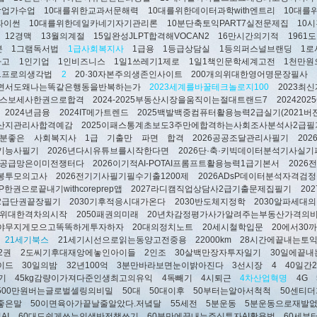
창업가수업
10대를위한교과서문해력
10대를위한데이터과학with엔트리
10대를
h파이썬
10대를위한데일카네기자기관리론
10분단축토익PART7실전문제집
10
12경맥
13월의계절
15일완성JLPT합격해VOCAN2
16만시간의기적
1961
분
1그램독서법
1급사회복지사
1급용
1등급상담실
1등의퍼스널브랜딩
1로
사고
1인기업
1인비즈니스
1일1쓰레기1제로
1일1책인문학세계고전
1천만원
1프로의생각법
2
20·30자본주의생존인사이트
200개의위대한영어명문장필사
면서도왜나는똑같은행동을반복하는가
2023세계를바꿀테크놀로지100
2023최
해커스보세사한권으로합격
2024-2025부동산시장을움직이는절대트랜드7
202420
2024년금융
2024IT메가트렌드
2025백발백중컴퓨터활용능력2급실기(2021버전
산지관리사합격예감
2025이패스통계초보도3주만에합격하는사회조사분석사2급필
 기분좋은 사회복지사 1급 기출만 파면 합격
2026공공조달관리사필기
20
기능사필기
2026년다시유튜브를시작한다면
2026단·축·키빅데이터분석기사실
쇼크공급망은이미전쟁터다
2026이기적AI-POTAI프롬프트활용능력1급기본서
2026
봉투모의고사
2026전기기사필기필수기출1200제
2026ADsP데이터분석자격검
sP한권으로끝내기withcoreprep앱
2027라디캠직업상담사2급기출문제집필기
20
2급단권끝장필기
2030기후적응시대가온다
2030반도체지정학
2030알파세대
40위대한격차의시작
2050패권의미래
20년차감정평가사가알려주는부동산가격의
야무지게모으고똑똑하게투자하자
20대의정치노트
20세시철학입문
20에서30
21세기북스
21세기시선으로읽는동양고전중용
22000km
28시간에끝내는토
2권
2도씨기후대재앙에놓인아이들
2인조
30살백만장자투자일기
30일에끝내
이드
30일의밤
32년100억
3분만바라보면눈이밝아진다
3선시장
4
40일간
기
45kg감량이가져다준인생최고의유익
4독빼기
4시퇴근
4차산업혁명
4G
500만원버는글로벌셀링의비밀
50대
50대이후
50부터는알아서척척
50센티
좋은말
50이면육아가끝날줄알았다.저녘달
55세전
5분운동
5분운동으로재발
AI
60대도쉽게쓰는인생반전책쓰기
60분만에끝내는주식투자AI활용법
60세부