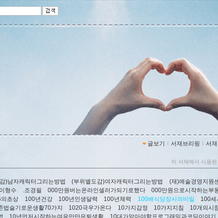
글보기
ｌ
서재브리핑
ｌ
서재
이 서재에서 사용된
도감)남자캐릭터그리는방법
(부위별도감)여자캐릭터그리는방법
(재)예술경영지원
.이형수
.조경필
000만원버는온라인셀러가되기로했다
000만원으로시작하는부
26의초상
100년건강
100년인생달력
100년체력
100배식당장사의비밀
100
존법슬기로운생활70가지
1020극우가온다
10가지감정
10가지지침
10개의시
법
10년먼저시작하는여유만만은퇴생활
10대가알아야할프로그래밍과코딩이야기