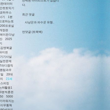
선택된 마이리스트가 없습니
위한데이터
다.
시간컷토익기
도쿄하우스
최근 댓글
서기
1분
으로하는토
사냥꾼과 파수꾼 유형..
200프로실
신개정판
먼댓글 (트랙백)
25에이든다낭
)
2025
기
26김앤북굴
기파이썬
전기기사실
정실전문제
27라디캠직
의퀀텀과우
비밀
20대
까지
21세
익스피킹
는AI활용1
20분씩훈련
50
5000
더가까워지는
없이무통혁
터90세까지