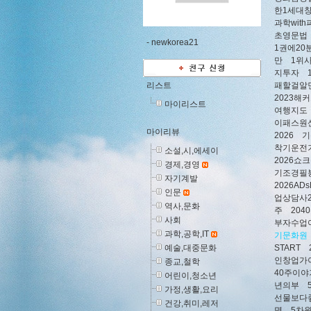
한1세대
과학wit
초영문법
-
newkorea21
1권에20
만
1위
지투자
리스트
패할걸알
2023
마이리스트
여행지도
이패스원
마이리뷰
2026
착기운전
소설,시,에세이
2026
경제,경영
기조경필
자기계발
2026AD
인문
업상담사
역사,문화
주
20
사회
부자수업
과학,공학,IT
기문화원
예술,대중문화
START
인창업가
종교,철학
40주이야
어린이,청소년
년의부
가정,생활,요리
선물보다
건강,취미,레저
명
5차원