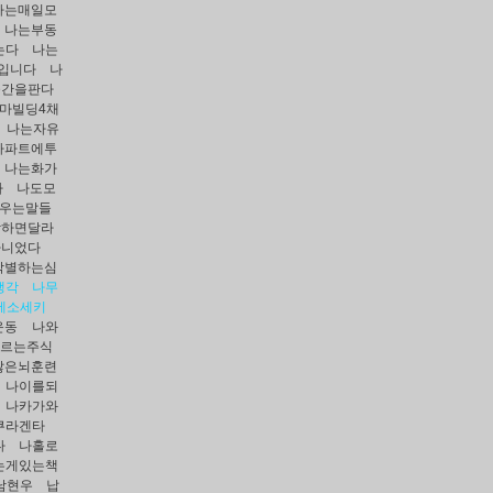
나는매일모
나는부동
는다
나는
입니다
나
공간을판다
마빌딩4채
나는자유
아파트에투
나는화가
다
나도모
지우는말들
작하면달라
아니었다
작별하는심
생각
나무
메소세키
운동
나와
오르는주식
않은뇌훈련
나이를되
나카가와
쿠라겐타
다
나홀로
는게있는책
남현우
납