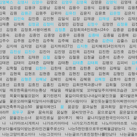
김영북스
김영사
김영수
김영오
김영우
김영욱
김영윤
김영익
김영재
옥림
김요셉
김용규
김용남
김용석
김용수
김용식
김용일
김용태
김용
김욱
김원
김원곤
김원주
김위아
김유진
김윤지
김윤호
김은정
김은지
김이환
김인숙
김인중
김인현
김일석
김장
김재광
김재성
김재수
김재
김재훈
김재희
김정금
김정미
김정민
김정섭
김정수
김정연
김정용
김
진
김정호
김정호.서평이벤트
김정훈
김정희외4인의한시24수
김종광
김종
김종숙.
김종순
김종언
김종영
김종우
김종원
김종태
김종필
김종해
김
김주수
김주원
김주천
김주혁
김주혜
김준근
김준송
김준태
김줄스
김
수
김지애
김지영
김지윤
김지하외27인
김지현
김지혜외14인의작가
김지
진명
김진성
김진수
김진아
김진영
김진옥
김진태
김진한
김진호
김찬
김창일
김창호
김채완
김철
김철수
김철웅
김청귤
김춘석
김춘수
김태
김태은
김태이
김태준
김태형
김태환
김태훈
김태희
김평오
김피비
김
주
김학철
김한별
김한수
김한재
김한호
김한훈
김해란
김해일
김헌
현우
김현욱
김현조
김현종
김현중
김현진
김현집
김현희
김형민
김형
대
김형윤
김형준
김혜남
김혜민
김혜숙
김혜원
김혜정
김호야
김호연
김효선
김효정
김효진
김흥진
김희만
김희연책과콩나무
김희철
깃대종
비밀
깨끗한죽음이라는환상
깨달음
깨달음의빛
꼬마빌딩주의재테크습관
꼬
비법
꼭꽃이될필요없어
꽃기린편지
꽃길이따로있나내삶이꽃인것을
꽃다발은
날들
꽃은오래머물지않아서아름답다
꽃이사람이다
꽃인듯눈물인듯어쩌면이야
발재건축투자급소50
꿀벌의예언1
꿈
꿈공장
꿈과실현
꿈과희망
꿈꾸는다
라!!!
꿈두구
꿈부
꿈속의꿈
꿈실현
꿈씨앗연구소
꿈으로갈게
꿈은잘모
싶어
꿈을걷는소녀
꿈의진료실
꿈이루기
꿰다
끝나지않은한국인이야기1
나
나가마쓰시게히사
나가쓰키아마네
나가오가즈히로
나노미야야쓰토
나
주보다월세많이받는온라인건물주로산다
나는5천만원으로두번째월급받는다
나는
나는고양이로소이다
나는그것이다
나는글쓰기로진정한나를만났다
나는글을