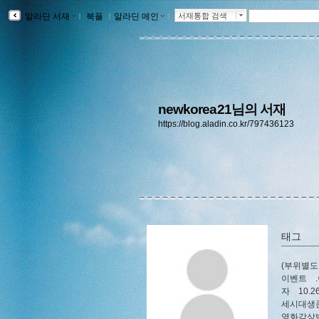
알라딘 서재
ｌ
북플
ｌ
알라딘 메인
ｌ
서재통합 검색
newkorea21님의 서재
https://blog.aladin.co.kr/797436123
태그
(부위별
이벤트
자
10.
세시대생
영화감상