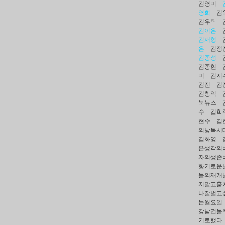
김영미
영희
김
김우탁
김이은
김재형
은
김정
김종성
김종현
미
김지
김진
김
김창익
북뉴스
수
김학
현수
김
의낭독시
김화영
은생각의
자의생존
향기로운
들의재개
지말고훔쳐
나잘벌고
는월요일
강남건물
기로했다