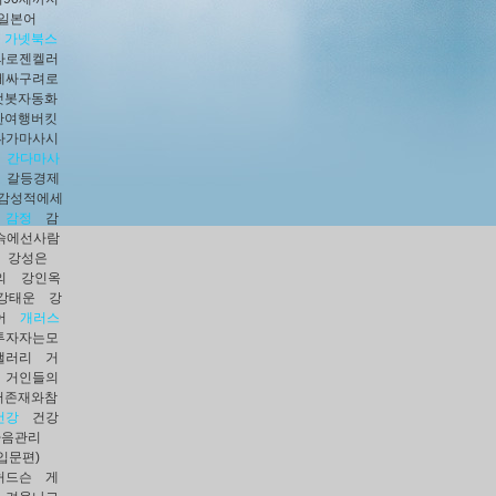
일본어
가넷북스
라로젠켈러
에싸구려로
챗봇자동화
한여행버킷
나가마사시
간다마사
갈등경제
감성적에세
감정
감
슭에선사람
강성은
의
강인옥
강태운
강
어
개러스
투자자는모
갤러리
거
거인들의
서존재와참
건강
건강
마음관리
입문편)
허드슨
게