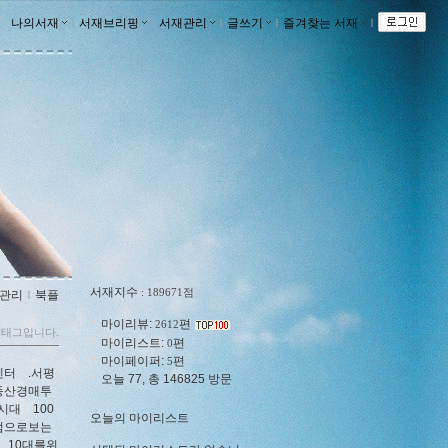
나의서재
ｌ
서재브리핑
ｌ
서재관리
ｌ
글쓰기
ｌ
즐겨찾는 서재
ｌ
서재지수
: 189671점
관리
ｌ
북플
마이리뷰:
편
2612
 태그입니다.
마이리스트:
편
0
마이페이퍼:
편
5
센터
.서평
오늘 77, 총 146825 방문
동산경매투
세시대
100
오늘의 마이리스트
점으로보는
10대를위