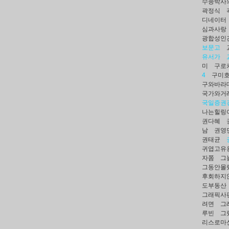
수종박사의
곽정식
디네이터
심과사랑
광합성인
보문고
유서가
미
구로
4
구미호
구와바라
국가와거
국일증권
나는힐링
권다혜
남
권영
권태균
귀엽고유
자쫌
그
그동안몰
후회하지
도부동산
그래픽사
려면
그
루빈
그
리스로마