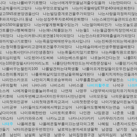
니다
나는나를바꾸기로했다
나는너에게무엇을남겨줄수있을까
나는딴따라다
조금씩좋아지고있다
나는무엇으로빛날까
나는미국월배당ETF로40대에은퇴한다
않고SNS로분양권을산다
나는빌딩중개로건물주가되었다
나는사랑을걱정하지않
후파괴자입니다.동녘
나는성장주투자로40에은퇴했다
나는스페인미술관의도슨트
팔아150억을벌었다
나는어떻게행복할수있는가
나는얼마짜리인가
나는오늘도
칸트를만나행복해졌다
나는왜니체를읽는가
나는월1
나는월급쟁이직장인에서꼬
가되었다
나는이커뮤니티로연봉1억이되었다
나는인스타로3억매출셀러가되었다
때까지빛나기로했다
나는죽음앞에매번우는의사입니다
나는진짜돈이되는역세권
나는청약통장을버리고경매로건물주가되었다
나는테슬라에서인생주행법을배웠다
도
나는회사만다니다인생종쳤다
나는휘둘리지않기로했다
나는AI를직원으로뒀
음의심리법칙
나도썼어너도써봐
나라는베스트셀러
나로늙어간다는것
나를0
이는100문장필사다이어리노트
나를단단하게만드는저녁한문장필사
나를믿기시
나를바꾸는챌린지100
나를발견하는대학생활
나를아프게한말들이모두진실은
최소한의통계읽기
나를위해살지않으면남을위해살게된다
나를지치게하는것들과
나리만스카코프
나만의기획으로승부하라
나무를훔친남자
나무발전소
나무
나무의철학
나비
나비나라
나비소리
나비스쿨
나비의활주로
나석규
나쓰
소스케
나에게좋아요를눌러주세요
나연재
나영무
나영무박사의암치유기적의
돈키호테
나의두번째교과서X이진우의다시만난경제
나의모든일
나의운을알면
나의첫와인공부
나의첫채권투자교과서
나의첫한문수업
나이가몇살이든늦지
나이공부
나이들어도카페에서책읽고싶어
나이들어도행복해지는연습
나이듦
살다이어트
나이유쾌한반란
나이토히로후미
나인완
나임윤경
나준호
나쫌
가와쇼타
나카가와유스케
나카노교코
나카니시다카키
나카무라가즈야
나카
나태주
나폴레온힐
나폴레온힐부를이끄는생각의그릇
나혜림
나혼자서도한
만들기
낙타의관절은두번꺾인다
날로먹는분자세포생물학
남경엽
남기창
남
상훈
남선미
남설희
남외경
남윤수
남의집정원구경
남자의심리
남지현