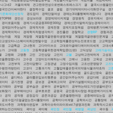
되는법
게임왕왕경업의레벨업공부법
게임을시작합니다
게임의룰
게임케릭터
울나그네2
겨울의색채
견고한유연성으로변화스트레스끄기
결
결국시스템을만
결국인간이써야한다
결정력수업
결코
결핍
경기대빅데이터시각화연구실
경
기문화재단선정작
경도잡지
경력단절여성
경매는3대를행복하게합니다
경매
TOP88
경민선
경성브라운
경영빅데이커계열
경영원칙
경유지에서
경이
경이로움의힘
경제기사궁금증300문300답
경제신문이말하지않는경제이야기
경제읽어주는남자
경제적자유
경제전쟁
경제지표정독법
경제평론가아빠가
경제학의역사
경제학자처럼생각하기
경진출판
경찰학교
경향BP
경험과관
하는마음
계엄
계엄령
계열합격끝판왕의생명계열
계열합격끝판왕인문계열
고교생오타니쇼헤이의최강멘탈수업
고교학점제를완성하는진로로드맵
고교학점
드맵
고급특급
고나현외
고다마미쓰오
고대로마글래디에이터의세계
고대사
는가
고대원
고동현
고등학생을위한경재학입문(신판)
고딕성당
고래가숨쉬
물
고령화
고명환
고민
고민상담
고민지
고블
고상하고천박하게
고성표
것을환영합니다
고수경
고양이도이해하는니체
고예나
고용한
고욱성
고유
격차
고전부적
고전이답했다
고정관념
고정수입의힘
고조선문명탐구
고즈
수평전격랑만리
고코더
고통과기적
고혈압에좋은한국의약용식물과약초차
고
곤도후미에
골고루먹고가시게
골드곰소형부동산투자비법
골드곰신명숙
골든
마스터
골디락스
골라뽑은입보리행론송
공간읽어주는여자
공감다례
공감의
데이터
공기전쟁
공명
공보경
공복최고의약
공부가설렘이되는순간
공부도
보가돼라
공부법
공부습관
공부야
공부잘하기
공부하는태도가인생을바꾼다
보화찾기
공부해야산다
공부호르몬
공원국
공인중개사창업·취업완벽가이드북
다
공작
공작원
공정감각
공존과공감
공존을향한여정
공중에떠있는집
공
공포수집가1얼굴없는천사를찾아라
공학미디어계열
공학의시간
공황장애
과
학도서추천
과학동아편집부
과학이슈하이라이트vol.7생명과진화
과학적사고로
학하는인간의태도
곽미성
곽미혜
곽민정
곽민철
곽병열
곽상빈
곽수동