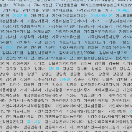
용설명서
707대테러
70세의정답
73년생한동훈
80개쇼츠로배우는초급회화쇼츠
8가지비밀
9가지기술
9대테마투자트렌드
가격인상의기술
가나
가나북스
가디언
가람기획
가려진질서
가만히마음을쓰다듬는
가바사와시온
가브리엘
뛰는삶을살아라
가을빛겨울차
가을에심는구근이야기
가이드
가장빛나는나이
가장상세한엑셀함수대백과
가장쉬운마케팅이되는랜딩페이지만들기
가장쉬운
가장아름다운기억을너에게보낼게
가장위대한모험
가장짧은우주의역사
가장핫
천
가재산
가정착취
가제본
가족소서르휴먼필드
가족신탁이론과실무
가지
가짜환자
가치투자
가코이슌스케
가토도시노리
가토토시노리
각론
각본집
식
간신
간신론
간신전
간신학
간호사혁명시대
간호윤
간호읽어주는남자
감각의거짓말
감꽃길시골하우스
감사하며걸은길2900리
감상에서소장으로
성
감염병의역사
감으로읽고각으로쓴다
감으로하는브랜딩은끝났다ㅡ힘찬북스
감정적
감정측정기
감태호
갑을관계의정의론
강건욱
강경희
강규원
강기
규
강도경
강동호
강미나
강미정
강병욱
강보라
강상욱
강석진
강성숙
강승우
강시철
강양구
강영연
강영옥
강영현
강우진
강윤혜
강은정
강
학
강정만
강정수
강주은외11인
강준만
강준우
강채연
강철수
강치원
태훈
강한수
강해인
강현규
강호동
강환규
같은파도는다시오지않아
개념
미들의행성
개미오디세이
개발과활용으로보는산지투자
개와괴물의시간
개인
의감춰진진실
개정증보판경제는내친구
개정판
개좀그만버려라
개혁의정석
어라
거기서나는죽어도좋았다
거룩한땅의수호자
거룩한신비의빛
거부권행사
거인의어깨에서사회와힘을묻다
거인의어깨에서인간과삶을묻다
거인의어깨에
거인의어깨필사노트
거인처럼생각하라
거장은어떻게탄생하는가
거평이벤트
식
건강과노화의비밀
건강과행복을부르는풍수지리
건강장수120세를위한몸과
는착한몸은없다
걷는사람
걷는사람은바보가아니다
걷는이의축복코리아둘레길(
이
검은바다
검은입흰귀
검은해바라기
게으르게살지만부자는되고싶어
게일