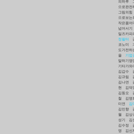
의하루
으로완전
그림의힘
으로보는
작은몸어
넘어서기
일즈카피
정필터
코노미
도가전하
을
기업
말하기영단
기타가와
김갑수
김규림
김나연
현
김덕
김동오
철
김명
미연
김
김민향
월
김상
성기
김
김수정
영
김신