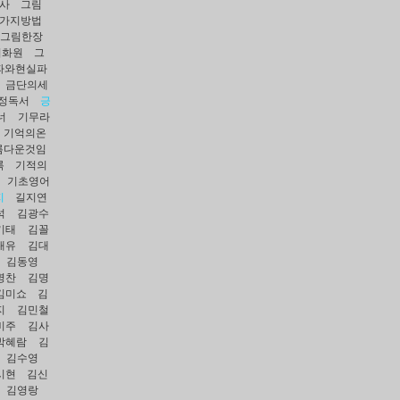
사
그림
7가지방법
그림한장
미화원
그
파와현실파
금단의세
정독서
긍
너
기무라
기억의온
름다운것임
록
기적의
기초영어
지
길지연
석
김광수
기태
김꼴
대유
김대
김동영
명찬
김명
김미쇼
김
지
김민철
비주
김사
박혜람
김
김수영
시현
김신
김영랑