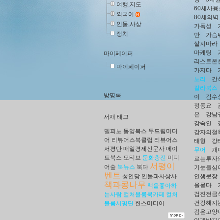
여행,지도
60세사
외국어
80세의벽
인물,사상
가독성
정치
만
가슴
살지마라
마케팅
마이페이퍼
리스트온
마이페이퍼
가지다
노리
간
갈라북스
방명록
이
감수
정동요
은
강남
서재 태그
강숙인
델피노
동양북스
두드림미디
강자의철
어
리뷰어스북클럽
리뷰어스
태형
강
서평단
매일경제신문사
메이
무어
개
트북스
모티브
문화충전
미디
르는투자
서평이
어숲
북뉴스
북다
기눈을심
벤트
성안당
인물과사상사
인생문장
책과콩나무
을묻다
책을좋아하
검진전금
는사람
컬처블룸북카페
컬처
건강해지
블룸서평단
한스미디어
검은고양