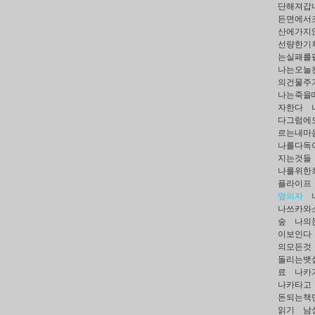
단해져갑
든면에서
산에가지
선량한기
는실패를
나는오늘
의건물주
나는죽을
자한다
다그럼에
르는내마
나를다독
지는것들
나를위한
플라이프
옆의자
나쓰카와
숲
나의
이보인다
의모든것
돌리는뱃
료
나카
나카타고
돈되는책
읽기
남