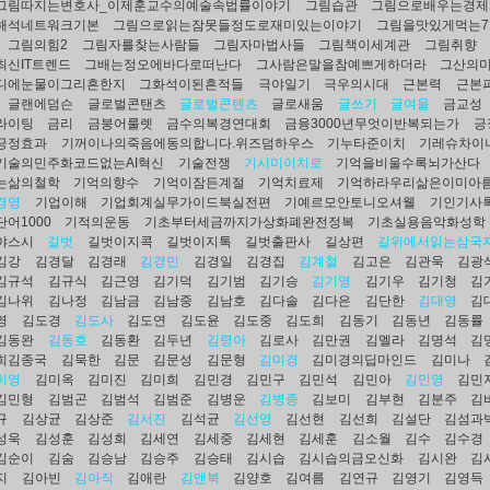
그림따지는변호사_이제훈교수의예술속법률이야기
그림습관
그림으로배우는경제
해석네트워크기본
그림으로읽는잠못들정도로재미있는이야기
그림을맛있게먹는
그림의힘2
그림자를찾는사람들
그림자마법사들
그림책이세계관
그림취향
최신IT트렌드
그배는정오에바다로떠난다
그사람은말을참예쁘게하더라
그산의
디에눈물이그리흔한지
그화석이된흔적들
극야일기
극우의시대
근본력
근본
글랜에덤슨
글로벌콘탠츠
글로벌콘텐츠
글로새움
글쓰기
글여울
금교성
라이팅
금리
금붕어룰렛
금수의복경연대회
금융3000년무엇이반복되는가
긍
긍정효과
기꺼이나의죽음에동의합니다.위즈덤하우스
기누타준이치
기레슈차이
기술의민주화코드없는AI혁신
기술전쟁
기시미이치로
기억을비울수록뇌가산다
는삶의철학
기억의향수
기억이잠든계절
기억치료제
기억하라우리삶은이미아
경영
기업이해
기업회계실무가이드북실전편
기예르모안토니오셔웰
기인기사
어1000
기적의운동
기초부터세금까지가상화폐완전정복
기초실용음악화성학
야스시
길벗
길벗이지콕
길벗이지톡
길벗출판사
길상편
길위에서읽는삼국
김강
김경달
김경래
김경민
김경일
김경집
김계철
김고은
김관욱
김광
김규석
김규식
김근영
김기덕
김기범
김기승
김기영
김기우
김기청
김
김나위
김나정
김남금
김남중
김남호
김다솔
김다은
김단한
김대영
김
영
김도경
김도사
김도연
김도윤
김도중
김도희
김동기
김동년
김동률
김동완
김동호
김동환
김두년
김령아
김로사
김만권
김멜라
김명석
김
희김종국
김묵한
김문
김문성
김문형
김미경
김미경의딥마인드
김미나
미영
김미옥
김미진
김미희
김민경
김민구
김민석
김민아
김민영
김민
김민형
김범곤
김범석
김범준
김병운
김병종
김보미
김부현
김분주
김
규
김상균
김상준
김서진
김석균
김선영
김선현
김선희
김설단
김섬과
성욱
김성훈
김성희
김세연
김세중
김세현
김세훈
김소월
김수
김수경
김순이
김숨
김승남
김승주
김승태
김시습
김시습의금오신화
김시완
김
지
김아빈
김아직
김애란
김앤북
김양호
김여름
김연규
김영기
김영득