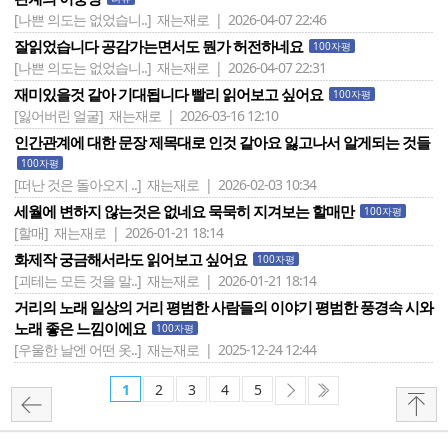
[나쁜 의도는 없었습니..]
재는재로 | 2026-04-07 22:46
잘읽었습니다 공감가는면서도 뭔가 허전하네요
100자평
[나쁜 의도는 없었습니..]
재는재로 | 2026-04-07 22:31
재미있을것 같아 기대됩니다 빨리 읽어보고 싶어요
100자평
[잃어버린 얼굴]
재는재로 | 2026-03-16 12:10
인간관계에 대한 문장 제목대로 인것 같아요 잃고나서 알게되는 것들
100자평
[떠난 것은 돌아오지 ..]
재는재로 | 2026-02-03 10:34
세월에 변하지 않는것은 없네요 묵묵히 지겨보는 할매만
100자평
[할매]
재는재로 | 2026-01-21 18:14
화제작 궁금해서라도 읽어보고 싶어요
100자평
[괴테는 모든 것을 말..]
재는재로 | 2026-01-21 18:14
거리의 노래 일상의 거리 평범한 사람들의 이야기 평범한 풍경속 시와
노래 좋은 느낌이에요
100자평
[우울한 날엔 어떤 옷..]
재는재로 | 2025-12-24 12:44
1
2
3
4
5