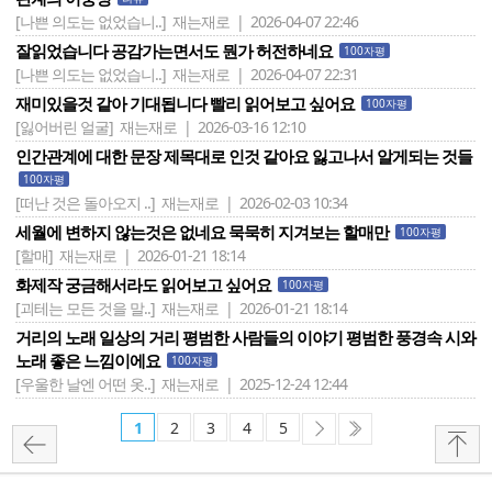
[나쁜 의도는 없었습니..]
재는재로 | 2026-04-07 22:46
잘읽었습니다 공감가는면서도 뭔가 허전하네요
100자평
[나쁜 의도는 없었습니..]
재는재로 | 2026-04-07 22:31
재미있을것 같아 기대됩니다 빨리 읽어보고 싶어요
100자평
[잃어버린 얼굴]
재는재로 | 2026-03-16 12:10
인간관계에 대한 문장 제목대로 인것 같아요 잃고나서 알게되는 것들
100자평
[떠난 것은 돌아오지 ..]
재는재로 | 2026-02-03 10:34
세월에 변하지 않는것은 없네요 묵묵히 지겨보는 할매만
100자평
[할매]
재는재로 | 2026-01-21 18:14
화제작 궁금해서라도 읽어보고 싶어요
100자평
[괴테는 모든 것을 말..]
재는재로 | 2026-01-21 18:14
거리의 노래 일상의 거리 평범한 사람들의 이야기 평범한 풍경속 시와
노래 좋은 느낌이에요
100자평
[우울한 날엔 어떤 옷..]
재는재로 | 2025-12-24 12:44
1
2
3
4
5