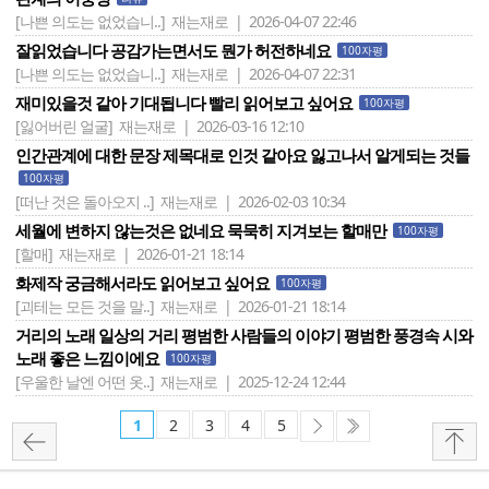
[나쁜 의도는 없었습니..]
재는재로 | 2026-04-07 22:46
잘읽었습니다 공감가는면서도 뭔가 허전하네요
100자평
[나쁜 의도는 없었습니..]
재는재로 | 2026-04-07 22:31
재미있을것 같아 기대됩니다 빨리 읽어보고 싶어요
100자평
[잃어버린 얼굴]
재는재로 | 2026-03-16 12:10
인간관계에 대한 문장 제목대로 인것 같아요 잃고나서 알게되는 것들
100자평
[떠난 것은 돌아오지 ..]
재는재로 | 2026-02-03 10:34
세월에 변하지 않는것은 없네요 묵묵히 지겨보는 할매만
100자평
[할매]
재는재로 | 2026-01-21 18:14
화제작 궁금해서라도 읽어보고 싶어요
100자평
[괴테는 모든 것을 말..]
재는재로 | 2026-01-21 18:14
거리의 노래 일상의 거리 평범한 사람들의 이야기 평범한 풍경속 시와
노래 좋은 느낌이에요
100자평
[우울한 날엔 어떤 옷..]
재는재로 | 2025-12-24 12:44
1
2
3
4
5