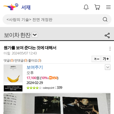
보이차 한잔
뭔가를 보여 준다는 것에 대해서
메뉴
마힐 2024/05/07 12:43
0
0
3
댓글 (
)
먼댓글 (
)
좋아요 (
)
보여주기
오후
17,100
원 (
10%
↓
950
)
2024-02-29
: 339