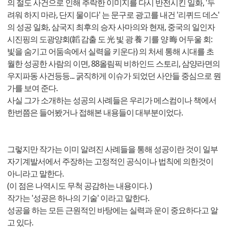
의 절도 사건으로 인해 추락한 이미지를 다시 반전시킨 일화, '두
려워 하지 마라, 단지 물이다' 는 문구로 광고를 내건 '리퀴드 데스'
의 성공 일화, 삼국지 최후의 승자 사마의와 현재, 중국의 일인자
시진핑의 도광양회(韜 감출 도 光 빛 광 養 기를 양 晦 어두울 회:
빛을 숨기고 어둠속에서 실력을 키운다) 의 처세 통해 시대를 초
월한 성공한 사람의 이면, 88올림픽 비하인드 스토리, 삼양라면의
우지파동 사건등등... 굵직하게 이슈가 되었던 사안들 중심으로 뭔
가를 보여 준다.
사실 그가 소개하는 성공의 사례들은 우리가 메스컴이나 책에서
한번쯤은 들어봤거나 접해본 내용들이 대부분이었다.
그렇지만 작가는 이미 알려진 사례들을 통해 성공이란 것이 일부
자기계발서에서 주장하는 고정적인 공식이나 법칙에 의한것이
아니라고 말한다.
(이 점은 나역시도 무척 공감하는 내용이다. )
작가는 '성공은 하나의 기술' 이라고 말한다.
성공을 하는 모든 근원적인 바탕에는 실력과 운이 중요하다고 알
고 있다.