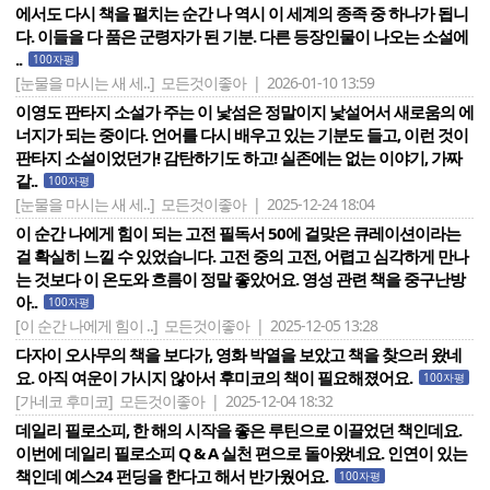
에서도 다시 책을 펼치는 순간 나 역시 이 세계의 종족 중 하나가 됩니
다. 이들을 다 품은 군령자가 된 기분. 다른 등장인물이 나오는 소설에
..
100자평
[눈물을 마시는 새 세..]
모든것이좋아 | 2026-01-10 13:59
이영도 판타지 소설가 주는 이 낯섬은 정말이지 낯설어서 새로움의 에
너지가 되는 중이다. 언어를 다시 배우고 있는 기분도 들고, 이런 것이
판타지 소설이었던가! 감탄하기도 하고! 실존에는 없는 이야기, 가짜
같..
100자평
[눈물을 마시는 새 세..]
모든것이좋아 | 2025-12-24 18:04
이 순간 나에게 힘이 되는 고전 필독서 50에 걸맞은 큐레이션이라는
걸 확실히 느낄 수 있었습니다. 고전 중의 고전, 어렵고 심각하게 만나
는 것보다 이 온도와 흐름이 정말 좋았어요. ​영성 관련 책을 중구난방
아..
100자평
[이 순간 나에게 힘이 ..]
모든것이좋아 | 2025-12-05 13:28
다자이 오사무의 책을 보다가, 영화 박열을 보았고 책을 찾으러 왔네
요. 아직 여운이 가시지 않아서 후미코의 책이 필요해졌어요.
100자평
[가네코 후미코]
모든것이좋아 | 2025-12-04 18:32
데일리 필로소피, 한 해의 시작을 좋은 루틴으로 이끌었던 책인데요.
이번에 데일리 필로소피 Q & A 실천 편으로 돌아왔네요. 인연이 있는
책인데 예스24 펀딩을 한다고 해서 반가웠어요.
100자평