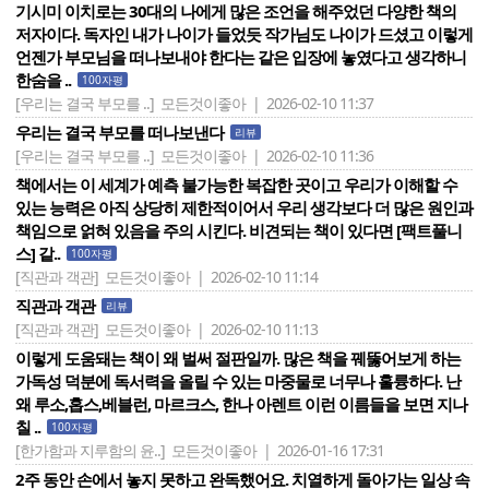
기시미 이치로는 30대의 나에게 많은 조언을 해주었던 다양한 책의
저자이다. 독자인 내가 나이가 들었듯 작가님도 나이가 드셨고 이렇게
언젠가 부모님을 떠나보내야 한다는 같은 입장에 놓였다고 생각하니
한숨을 ..
100자평
[우리는 결국 부모를 ..]
모든것이좋아 | 2026-02-10 11:37
우리는 결국 부모를 떠나보낸다
리뷰
[우리는 결국 부모를 ..]
모든것이좋아 | 2026-02-10 11:36
책에서는 이 세계가 예측 불가능한 복잡한 곳이고 우리가 이해할 수
있는 능력은 아직 상당히 제한적이어서 우리 생각보다 더 많은 원인과
책임으로 얽혀 있음을 주의 시킨다. 비견되는 책이 있다면 [팩트풀니
스] 같..
100자평
[직관과 객관]
모든것이좋아 | 2026-02-10 11:14
직관과 객관
리뷰
[직관과 객관]
모든것이좋아 | 2026-02-10 11:13
이렇게 도움돼는 책이 왜 벌써 절판일까. 많은 책을 꿰뚫어보게 하는
가독성 덕분에 독서력을 올릴 수 있는 마중물로 너무나 훌륭하다. 난
왜 루소,홉스,베블런, 마르크스, 한나 아렌트 이런 이름들을 보면 지나
칠 ..
100자평
[한가함과 지루함의 윤..]
모든것이좋아 | 2026-01-16 17:31
2주 동안 손에서 놓지 못하고 완독했어요. 치열하게 돌아가는 일상 속