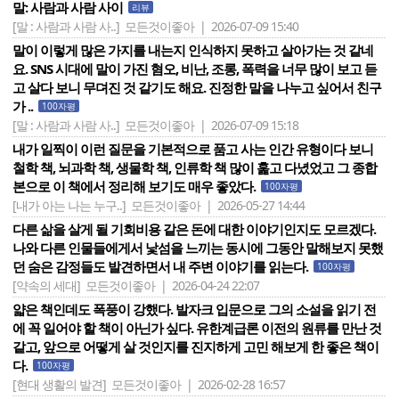
말: 사람과 사람 사이
리뷰
[말 : 사람과 사람 사..]
모든것이좋아 | 2026-07-09 15:40
말이 이렇게 많은 가지를 내는지 인식하지 못하고 살아가는 것 같네
요. SNS 시대에 말이 가진 혐오, 비난, 조롱, 폭력을 너무 많이 보고 듣
고 살다 보니 무뎌진 것 같기도 해요. 진정한 말을 나누고 싶어서 친구
가 ..
100자평
[말 : 사람과 사람 사..]
모든것이좋아 | 2026-07-09 15:18
내가 일찍이 이런 질문을 기본적으로 품고 사는 인간 유형이다 보니
철학 책, 뇌과학 책, 생물학 책, 인류학 책 많이 훑고 다녔었고 그 종합
본으로 이 책에서 정리해 보기도 매우 좋았다.
100자평
[내가 아는 나는 누구..]
모든것이좋아 | 2026-05-27 14:44
다른 삶을 살게 될 기회비용 같은 돈에 대한 이야기인지도 모르겠다.
나와 다른 인물들에게서 낯섬을 느끼는 동시에 그동안 말해보지 못했
던 숨은 감정들도 발견하면서 내 주변 이야기를 읽는다.
100자평
[약속의 세대]
모든것이좋아 | 2026-04-24 22:07
얇은 책인데도 폭풍이 강했다. 발자크 입문으로 그의 소설을 읽기 전
에 꼭 일어야 할 책이 아닌가 싶다. 유한계급론 이전의 원류를 만난 것
같고, 앞으로 어떻게 살 것인지를 진지하게 고민 해보게 한 좋은 책이
다.
100자평
[현대 생활의 발견]
모든것이좋아 | 2026-02-28 16:57