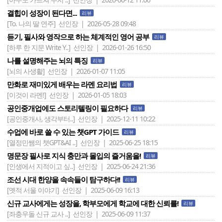
결힙이 성장이 된다면...
리뷰
[To. 나의 딸 연주]
선인장 | 2026-05-28 09:48
듣기, 필사와 영작으로 하는 체계적인 영어 공부
리뷰
[하루 한 지문 Write Y..]
선인장 | 2026-01-26 16:50
나를 설명해주는 뇌의 특징
리뷰
[뇌의 사생활]
선인장 | 2026-01-07 11:05
만화로 재미있게 배우는 라멘 요리법
리뷰
[이것이 라멘!]
선인장 | 2026-01-05 18:03
공인중개업에도 스토리텔링이 필요하다
리뷰
[공인중개사, 생각부터..]
선인장 | 2025-12-11 10:22
수업에 바로 쓸 수 있는 챗GPT 가이드
리뷰
[열정민쌤의 챗GPT&AI ..]
선인장 | 2025-06-25 18:15
명문장 필사로 지식 충만과 몰입의 즐거움을!
리뷰
[인생에서 지적이고 싶..]
선인장 | 2025-06-24 21:36
조선 시대 한양을 속속들이 탐구하다!!
리뷰
[옛적 서울 이야기]
선인장 | 2025-06-09 16:13
신규 교사에게는 성장을, 학부모에게 학교에 대한 신뢰를!
리뷰
[좌충우돌 신규 교사 ..]
선인장 | 2025-06-09 11:37