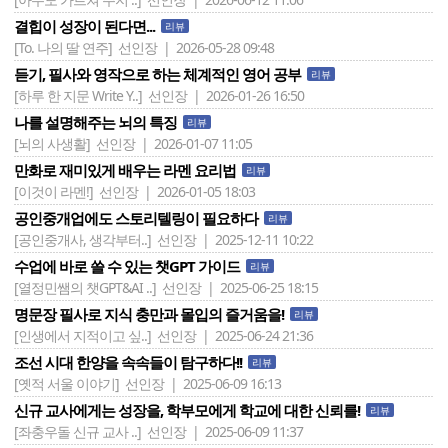
결힙이 성장이 된다면...
리뷰
[To. 나의 딸 연주]
선인장 | 2026-05-28 09:48
듣기, 필사와 영작으로 하는 체계적인 영어 공부
리뷰
[하루 한 지문 Write Y..]
선인장 | 2026-01-26 16:50
나를 설명해주는 뇌의 특징
리뷰
[뇌의 사생활]
선인장 | 2026-01-07 11:05
만화로 재미있게 배우는 라멘 요리법
리뷰
[이것이 라멘!]
선인장 | 2026-01-05 18:03
공인중개업에도 스토리텔링이 필요하다
리뷰
[공인중개사, 생각부터..]
선인장 | 2025-12-11 10:22
수업에 바로 쓸 수 있는 챗GPT 가이드
리뷰
[열정민쌤의 챗GPT&AI ..]
선인장 | 2025-06-25 18:15
명문장 필사로 지식 충만과 몰입의 즐거움을!
리뷰
[인생에서 지적이고 싶..]
선인장 | 2025-06-24 21:36
조선 시대 한양을 속속들이 탐구하다!!
리뷰
[옛적 서울 이야기]
선인장 | 2025-06-09 16:13
신규 교사에게는 성장을, 학부모에게 학교에 대한 신뢰를!
리뷰
[좌충우돌 신규 교사 ..]
선인장 | 2025-06-09 11:37