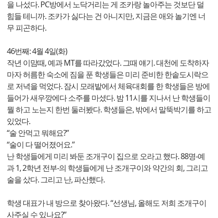
을 나섰다. PC방에서 노닥거리는 게 조카랑 놀아주는 것보단 덜
힘들 테니까. 조카가 싫다는 건 아니지만, 지금은 애와 놀기엔 너
무 피곤하다.
46번째: 4월 4일(화)
작년 이맘때, 예과 MT를 따라갔었다. 그때 얘기. 대천에 도착하자
마자 허름한 숙소에 짐을 푼 학생들은 미리 준비한 한솥도시락으
로 저녁을 먹었다. 잠시 모래밭에서 체육대회를 한 학생들은 방에
들어가 새우깡에다 소주를 마셨다. 밤 11시를 지나서 난 학생들이
뭘 하고 노는지 한번 둘러봤다. 학생들은, 밖에서 말뚝박기를 하고
있었다.
“술 안먹고 뭐해요?”
“술이 다 떨어졌어요.”
난 학생들에게 미리 봐둔 조개구이 집으로 오라고 했다. 88명-예
과 1, 2학년 전부-의 학생들에게 난 조개구이와 약간의 회, 그리고
술을 샀다. 그리고 난, 파산했다.
학생 대표가 내 방으로 찾아왔다. “선생님, 올해도 저희 조개구이
사주실 수 있나요?”