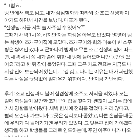
“그럼요.
방 안에서 책도 읽고, 내가 심심할까봐 따라와 준 조교 선생과 이
야기도 하면서 시간을 보냈다. 대표가 왔다.
“선생님, 지금 저희 술 사주실 수 있어요?”
그때가 새벽 1시쯤, 하지만 자는 학생은 아무도 없었다. 90명이 넘
는 학생이 조개구이집에 모였다. 조개구이와 회와 더불어 빈 소주
병은 쌓여만 갔다. 피곤하다며 방에 머무른 조교 선생의 말에 따르
면, 새벽 세시 쯤 내가 술에 취한 채 방에 들어오더니만 “x 만원 썼
어요.”라고 한 뒤 잠이 들었단다. 그때 그은 카드 전표는 지금도 내
지갑 안에 보관되어 있는데, 그걸 갖고 다니는 이유는 내가 파산했
다는 사실을 끊임없이 일깨우기 위함이다. 난 지금 가난하다.
후기: 조교 선생과 더불어 삼겹살에 소주로 저녁을 먹었다. 오는
길에 학생들이 갈만한 조개구이 집을 찾다가, 괜찮아 보이는 집에
가서 명함을 받아왔다. 새벽 한시에 전화를 걸었다. 자리 많다고,
빨리 오란다. 가보니까 그곳은 생각보다 좁았고, 다른 손님들 때문
에 우리가 다 들어가기엔 무리가 있었다. 그 맞은편 집에 가야겠다
생각을 하고 학생들을 그리로 인도하는데, 주인 아주머니가 나오