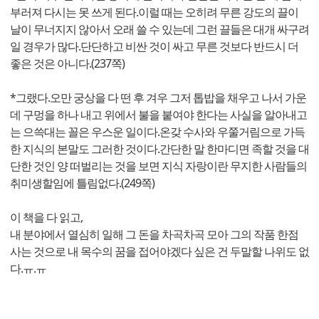
부러져 다시는 못 쓰게 된다.이럴 때는 오히려 무른 강도의 끌이
날이 무너지지 않아서 오래 쓸 수 있는데 그런 끌들은 대개 싸구려
일 경우가 많다.단단하고 비싼 것이 싸고 무른 것보다 반드시 더
좋은 것은 아니다.(237쪽)
*그랬다.오만 궁상을 다 떤 후 겨우 그저 톱밥을 채우고 나서 가운
데 구멍을 하나 내고 위에서 불을 붙여야 한다는 사실을 알아내고
는 으쓱대는 꼴은 우스운 일이다.온갖 수사와 우쭐거림으로 가득
한 지식의 본말도 그러한 것이다.간단한 말 한마디면 족할 것을 대
단한 것인 양 떠벌리는 것을 보면 지식 자랑이란 무지한 사람들의
취미생할임에 틀림없다.(249쪽)
이 책을 다 읽고,
내 분야에서 열심히 일해 그 돈을 차곡차곡 모아 그의 작품 한점
사는 것으로 내 목수의 꿈을 접어야겠다 싶은 건 두말할 나위도 없
다.ㅠ.ㅠ