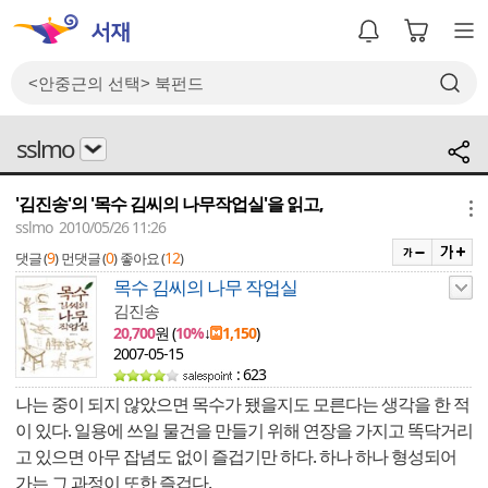
sslmo
'김진송'의 '목수 김씨의 나무작업실'을 읽고,
메뉴
sslmo 2010/05/26 11:26
9
0
12
댓글 (
)
먼댓글 (
)
좋아요 (
)
목수 김씨의 나무 작업실
김진송
20,700
원 (
10%
↓
1,150
)
2007-05-15
: 623
나는 중이 되지 않았으면 목수가 됐을지도 모른다는 생각을 한 적
이 있다. 일용에 쓰일 물건을 만들기 위해 연장을 가지고 똑닥거리
고 있으면 아무 잡념도 없이 즐겁기만 하다. 하나 하나 형성되어
가는 그 과정이 또한 즐겁다.