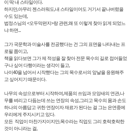
이 딱 내 스타일이다.
하지만,아무리 젠스러워도,내 스타일이어도 거기서 끝나버렸을
수도 있는데,
법정스님의 <오두막편지>랑 관련,왜 또 이렇게 찾아 읽게 되었느
냐 하면...
그가 국문학과 미술사를 전공했다는 건 그의 표면을 나타내는 프
로필 쯤이고,
책을 읽다보면 그가 제 적성을 잘 찾아 전문 목수의 길로 접어들었
구나 싶어 다행이라는 생각이 들고,
나이40을 넘어서 시작했다는 그의 목수로서의 앞날을 응원해주
고 싶어지기 때문이다.
나무의 속성으로부터 시작하여,제품의 쓰임과 모양새의 연관,나
무를 벼리고 다듬는데 쓰는 연장의 속성,그리고 목수의 몸과 손도
하나의 아름답고 귀한 연장이자 재료가 된다는 걸 그는 은연중에
우리에게 주지시키고 있다.
모든 직업이 마찬가지이지만,목수라는 직업도 그리 호락호락한
것이 아니라는 걸,