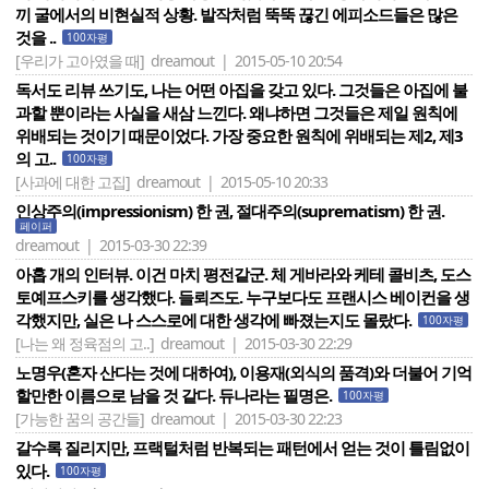
끼 굴에서의 비현실적 상황. 발작처럼 뚝뚝 끊긴 에피소드들은 많은
것을 ..
100자평
[우리가 고아였을 때]
dreamout | 2015-05-10 20:54
독서도 리뷰 쓰기도, 나는 어떤 아집을 갖고 있다. 그것들은 아집에 불
과할 뿐이라는 사실을 새삼 느낀다. 왜냐하면 그것들은 제일 원칙에
위배되는 것이기 때문이었다. 가장 중요한 원칙에 위배되는 제2, 제3
의 고..
100자평
[사과에 대한 고집]
dreamout | 2015-05-10 20:33
인상주의(impressionism) 한 권, 절대주의(suprematism) 한 권.
페이퍼
dreamout | 2015-03-30 22:39
아홉 개의 인터뷰. 이건 마치 평전같군. 체 게바라와 케테 콜비츠, 도스
토예프스키를 생각했다. 들뢰즈도. 누구보다도 프랜시스 베이컨을 생
각했지만, 실은 나 스스로에 대한 생각에 빠졌는지도 몰랐다.
100자평
[나는 왜 정육점의 고..]
dreamout | 2015-03-30 22:29
노명우(혼자 산다는 것에 대하여), 이용재(외식의 품격)와 더불어 기억
할만한 이름으로 남을 것 같다. 듀나라는 필명은.
100자평
[가능한 꿈의 공간들]
dreamout | 2015-03-30 22:23
갈수록 질리지만, 프랙털처럼 반복되는 패턴에서 얻는 것이 틀림없이
있다.
100자평