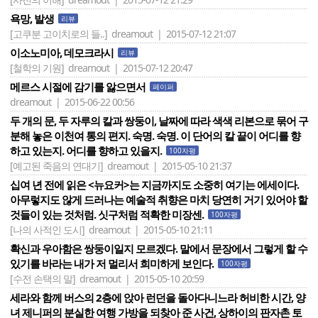
욕망, 발생
리뷰
[고쿠분 고이치로의 들..]
dreamout | 2015-07-12 21:07
이소노미아, 데모크라시
리뷰
[철학의 기원]
dreamout | 2015-07-12 20:47
메르스 시절에 감기를 앓으면서
페이퍼
dreamout | 2015-06-22 00:56
두 개의 문, 두 자루의 칼과 쌍둥이, 날짜에 따라 색색 리본으로 묶어 구
분해 놓은 이천여 통의 편지. 숙명. 숙명. 이 단어의 칼 끝이 어디를 향
하고 있는지. 어디를 향하고 있을지.
100자평
[예고된 죽음의 연대기]
dreamout | 2015-05-10 21:37
십여 년 전에 읽은 <뉴요커>는 지금까지도 소중히 여기는 에세이다.
아무렇지도 않게 드러나는 예술적 취향은 마치 당연히 거기 있어야 할
것들이 있는 것처럼. 싯구처럼 적확한 미장센.
100자평
[나의 사적인 도시]
dreamout | 2015-05-10 21:11
확신과 우아함은 쌍둥이일지 모르겠다. 말에서 문장에서 그렇게 할 수
있기를 바라는 내가 저 멀리서 희미하게 보인다.
100자평
[수전 손택의 말]
dreamout | 2015-05-10 20:59
세라와 함께 버스의 2층에 앉아 런던을 돌아다니느라 허비한 시간, 양
녀 제니퍼의 분실한 여행 가방을 되찾아 준 사건, 상하이의 판자촌 토