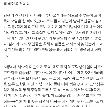
를 바랐을 것이다.
언젠가 <새벽 세 시, 바람이 부나요?>라는 책으로 주부들이 모여
독서모임을 한 적이 있었다. 주부들 대부분이 남녀주인공의 심리
나 갈등, 작가의 의도나 문체, 이야기의 전개방식에 대해서는 이야
기하지 않고, 마치 그 소설이 실제 일어난 일인 것처럼 한 가정의
아내이자 엄마인 여자 주인공의 무분별함과 무책임함을 꾸짖었
다. 심지어 그 여주인공은 육체적 불륜은 저지르지 않았는데도 마
치 자신들의 완전무결한 도덕성을 과시하려는 듯 맹렬히 비난했
다.
<세벽 세 시~>와 마찬가지로 이 책도 독자의 도덕성이 얼마나 확
고한지를 검증하기 위한 소설이 아니다. 나이든 한 여자가 연하의
유부남과 사랑을 나누며 느끼는 열정과 불안과 질투와 방황, 그것
을 모두 포함한 자신의 삶과 시간들에 대해 적은 것이다. 도덕성은
각자의 삶을 통해 증명하도록 하고, 이 소설 속에서는 여자(작가)
의 마음에 집중하는 편이 좋다. 이 소설을 읽는 동안은 불륜의 현
장을 목격한 아내 혹은 남편의 마음은 잠시 접어두자. 그런다고 해
서 당신의 도덕성을 의심하는 사람은 아무도 없을 테니까.