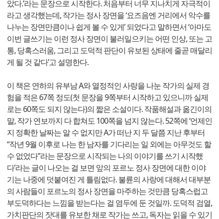
았다.’라는 문장으로 시작한다. 처음부터 너무 지나치게 자극적이
라고 생각했는데, 작가는 정사 장면을 ‘요즈음엔 거리에서 악수를
나누는 장면만큼이나 쉽게 볼 수 있게’ 되었다고 말하면서 ‘아마도
이번 글쓰기는 이런 정사 장면이 불러일으키는 어떤 인상, 또는 고
통, 당혹스러움, 그리고 도덕적 판단이 유보된 상태에 줄곧 매달리
게 될 것 같다’고 설명한다.
이 책은 연하의 유부남 A와 열정적인 사랑을 나눈 작가의 실제 경
험을 적은 67쪽 정도(첫 문장을 9쪽부터 시작하고 있으니까 실제
로는 60쪽도 되지 않는다)의 짧은 소설이다. 작품해설과 옮긴이의
말, 작가 연보까지 다 합쳐도 100쪽을 넘지 않는다. 52쪽에 ‘언제인
지 정확한 날짜는 알 수 없지만 A가 떠난 지 두 달쯤 지난 후부터
“작년 9월 이후로 나는 한 남자를 기다리는 일 외에는 아무것도 할
수 없었다”라는 문장으로 시작되는 나의 이야기를 쓰기 시작했
다’라는 글이 나오는 걸 보면 앞의 포르노 정사 장면에 대한 이야
기는 나중에 덧붙여진 게 틀림없다. 불륜의 사랑에 대해서 대부분
의 사람들이 포르노의 정사 장면을 마주하는 것만큼 당혹스럽고
부도덕하다는 느낌을 받는다는 걸 염두에 둔 것일까. 도덕적 검열,
가치판단의 잣대를 유보한 채로 작가는 쓰고, 독자는 읽을 수 있기