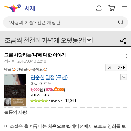
조금씩 천천히 가볍게 오랫동안
그를 사랑하는 ‘나‘에 대한 이야기
메뉴
섬사이 2018/03/13 22:18
2
0
5
댓글 (
)
먼댓글 (
)
좋아요 (
)
단순한 열정 (무선)
아니 에르노
9,000
원 (
10%
↓
500
)
2012-11-07
: 12,361
불륜의 사랑
이 소설은 ‘올여름 나는 처음으로 텔레비전에서 포르노 영화를 보