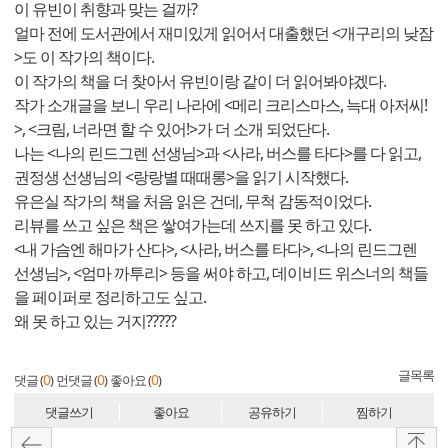
이 유빈이 취향과 맞는 걸까?
얼마 전에 도서관에서 재미있게 읽어서 대출했던 <개구리의 낮잠
>도 이 작가의 책이다.
이 작가의 책을 더 찾아서 유빈이랑 같이 더 읽어봐야겠다.
작가 소개글을 보니 우리 나라에 <메리 크리스마스, 늑대 아저씨!
>, <크림, 너라면 할 수 있어!>가 더 소개 되었단다.
나는 <나의 린드그렌 선생님>과 <사라, 버스를 타다>를 다 읽고,
권정생 선생님의 <랑랑별 때때롱>을 읽기 시작했다.
유은실 작가의 책을 처음 읽은 건데, 무척 감동적이었다.
리뷰를 쓰고 싶은 책은 쌓여가는데 쓰지를 못 하고 있다.
<내 가슴엔 해마가 산다>, <사라, 버스를 타다>, <나의 린드그렌
선생님>, <엄마 까투리> 등을 써야 하고, 데이비드 위스너의 책들
을 페이퍼로 정리하고도 싶고.
왜 못 하고 있는 거지?????
글목록
0
0
0
댓글 (
)
먼댓글 (
)
좋아요 (
)
댓글쓰기
좋아요
공유하기
찜하기