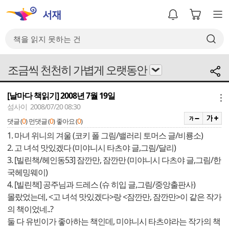
조금씩 천천히 가볍게 오랫동안
[날마다 책읽기] 2008년 7월 19일
메뉴
섬사이 2008/07/20 08:30
0
0
0
댓글 (
)
먼댓글 (
)
좋아요 (
)
1. 마녀 위니의 겨울 (코키 폴 그림/밸러리 토머스 글/비룡소)
2. 고 녀석 맛있겠다 (미야니시 타츠야 글,그림/달리)
3. [빌린책/헤인동53] 잠깐만, 잠깐만 (미야니시 다츠야 글,그림/한
국헤밍웨이)
4. [빌린책] 공주님과 드레스 (슈 히입 글,그림/중앙출판사)
몰랐었는데, <고 녀석 맛있겠다>랑 <잠깐만, 잠깐만>이 같은 작가
의 책이었네..?
둘 다 유빈이가 좋아하는 책인데, 미야니시 타츠야라는 작가의 책