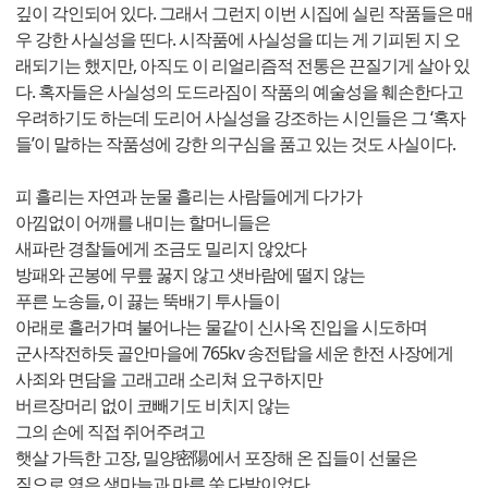
깊이 각인되어 있다. 그래서 그런지 이번 시집에 실린 작품들은 매
우 강한 사실성을 띤다. 시작품에 사실성을 띠는 게 기피된 지 오
래되기는 했지만, 아직도 이 리얼리즘적 전통은 끈질기게 살아 있
다. 혹자들은 사실성의 도드라짐이 작품의 예술성을 훼손한다고
우려하기도 하는데 도리어 사실성을 강조하는 시인들은 그 ‘혹자
들’이 말하는 작품성에 강한 의구심을 품고 있는 것도 사실이다.
피 흘리는 자연과 눈물 흘리는 사람들에게 다가가
아낌없이 어깨를 내미는 할머니들은
새파란 경찰들에게 조금도 밀리지 않았다
방패와 곤봉에 무릎 꿇지 않고 샛바람에 떨지 않는
푸른 노송들, 이 끓는 뚝배기 투사들이
아래로 흘러가며 불어나는 물같이 신사옥 진입을 시도하며
군사작전하듯 골안마을에 765kv 송전탑을 세운 한전 사장에게
사죄와 면담을 고래고래 소리쳐 요구하지만
버르장머리 없이 코빼기도 비치지 않는
그의 손에 직접 쥐어주려고
햇살 가득한 고장, 밀양密陽에서 포장해 온 집들이 선물은
짚으로 엮은 생마늘과 마른 쑥 다발이었다