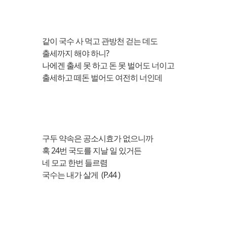
같이 국수 사 먹고 관방천 걷는 데도
출세까지 해야 하니?
나에겐 출세 못 하고 돈 못 벌어도 너이고
출세하고 떼돈 벌어도 여전히 너인데
구두 약속은 공소시효가 없으니까
혹 24번 국도를 지날 일 있거든
네 모교 한번 들르렴
국수는 내가 살게 (P.44 )