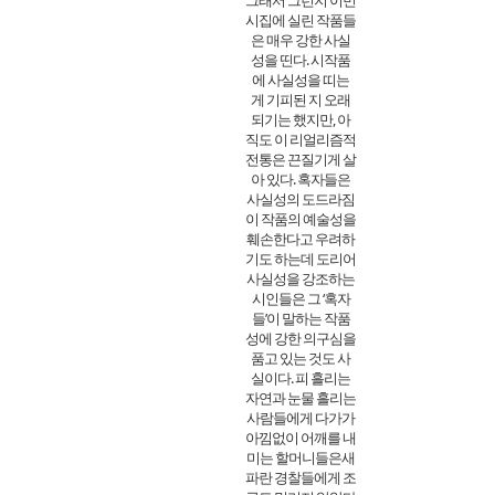
그래서 그런지 이번
시집에 실린 작품들
은 매우 강한 사실
성을 띤다. 시작품
에 사실성을 띠는
게 기피된 지 오래
되기는 했지만, 아
직도 이 리얼리즘적
전통은 끈질기게 살
아 있다. 혹자들은
사실성의 도드라짐
이 작품의 예술성을
훼손한다고 우려하
기도 하는데 도리어
사실성을 강조하는
시인들은 그 ‘혹자
들’이 말하는 작품
성에 강한 의구심을
품고 있는 것도 사
실이다. 피 흘리는
자연과 눈물 흘리는
사람들에게 다가가
아낌없이 어깨를 내
미는 할머니들은새
파란 경찰들에게 조