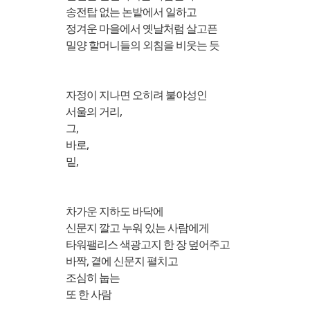
송전탑 없는 논밭에서 일하고
정겨운 마을에서 옛날처럼 살고픈
밀양 할머니들의 외침을 비웃는 듯
자정이 지나면 오히려 불야성인
서울의 거리,
그,
바로,
밑,
차가운 지하도 바닥에
신문지 깔고 누워 있는 사람에게
타워팰리스 색광고지 한 장 덮어주고
바짝, 곁에 신문지 펼치고
조심히 눕는
또 한 사람