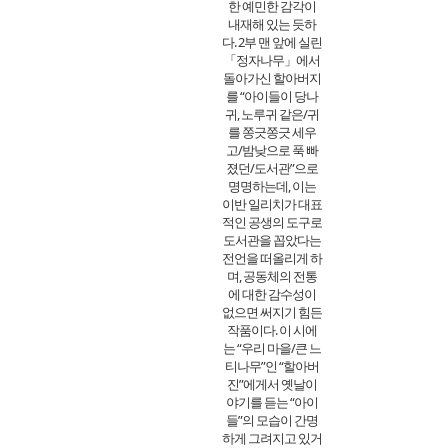
한 예민한 감각이
내재해 있는 듯하
다. 2부 맨 앞에 실린
「정자나무」에서
돌아가신 할아버지
를 “아이들이 당나
귀, 노루귀 같은/귀
를 쫑긋쫑긋 세우
고/밤낮으로 푹 빠
졌던/도서관”으로
명명하는데, 이는
이반 일리치가 대표
적인 공생의 도구로
도서관을 꼽았다는
전언을 떠올리게 하
며, 공동체의 전통
에 대한 감수성이
없으면 써지기 힘든
작품이다. 이 시에
는 “우리 마을/큰 느
티나무”인 “할아버
진”에게서 옛날이
야기를 듣는 “아이
들”의 모습이 간명
하게 그려지고 있거