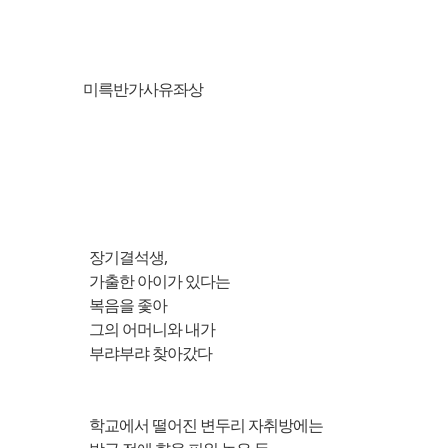
미륵반가사유좌상
장기결석생,
가출한 아이가 있다는
복음을 좇아
그의 어머니와 내가
부랴부랴 찾아갔다
학교에서 떨어진 변두리 자취방에는