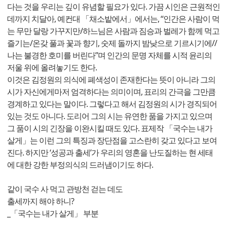
다는 것을 우리는 깊이 유념할 필요가 있다. 가끔 시인은 근원적인
데까지 치달아, 예컨대 「채소밭에서」에서는, “인간은 사람이 먹
는 무만 달랑 가꾸지만/하느님은 사람과 짐승과 벌레가 함께 먹고
즐기는/온갖 풀과 꽃과 향기, 숫제 돌까지 밤낮으로 기르시기에//
나는 불경한 호미를 버린다”며 인간의 문명 자체를 시적 윤리의
저울 위에 올려놓기도 한다.
이것은 김정원의 의식에 폐색성이 존재한다는 뜻이 아니라 그의
시가 자신에게마저 엄격하다는 의미이며, 표리의 간극을 그만큼
경계하고 있다는 말이다. 그렇다고 해서 김정원의 시가 경직되어
있는 것도 아니다. 도리어 그의 시는 유연한 품을 가지고 있으며
그 품이 시의 긴장을 이완시킬 때도 있다. 표제작 「국수는 내가
살게」는 이런 그의 특징과 장단점을 고스란히 갖고 있다고 보여
진다. 하지만 ‘성공과 출세’가 우리의 영혼을 난도질하는 현 세태
에 대한 강한 부정의식의 드러냄이기도 하다.
같이 국수 사 먹고 관방천 걷는 데도
출세까지 해야 하니?
_「국수는 내가 살게」 부분