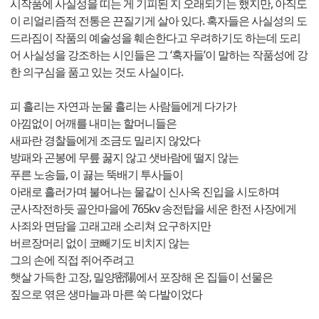
시작품에 사실성을 띠는 게 기피된 지 오래되기는 했지만, 아직도
이 리얼리즘적 전통은 끈질기게 살아 있다. 혹자들은 사실성의 도
드라짐이 작품의 예술성을 훼손한다고 우려하기도 하는데 도리
어 사실성을 강조하는 시인들은 그 ‘혹자들’이 말하는 작품성에 강
한 의구심을 품고 있는 것도 사실이다.
피 흘리는 자연과 눈물 흘리는 사람들에게 다가가
아낌없이 어깨를 내미는 할머니들은
새파란 경찰들에게 조금도 밀리지 않았다
방패와 곤봉에 무릎 꿇지 않고 샛바람에 떨지 않는
푸른 노송들, 이 끓는 뚝배기 투사들이
아래로 흘러가며 불어나는 물같이 신사옥 진입을 시도하며
군사작전하듯 골안마을에 765kv 송전탑을 세운 한전 사장에게
사죄와 면담을 고래고래 소리쳐 요구하지만
버르장머리 없이 코빼기도 비치지 않는
그의 손에 직접 쥐어주려고
햇살 가득한 고장, 밀양密陽에서 포장해 온 집들이 선물은
짚으로 엮은 생마늘과 마른 쑥 다발이었다