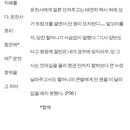
지폐를
운전사에게 얼른 던져주고는 태연히 택시 뒤에 섰
다. 운전사
가 트렁크를 열면서 만 원이 모자란디...... 말꼬리를
흐리
자, 당찬 할머니가 서슴없이 말했다. "기사 양반도
항꾼에*
타고 왔응께 절반은 내야 경우에 맞지라우, 앙 그
려?" 운전
사는 언덕길을 올라 현관 안까지 함박보다 큰 누런
호박을
날라주고서도 할머니의 큰딸에게 만 원을 더 달라
고 차마
입을 떼지 못했다. (P.96 )
*함께