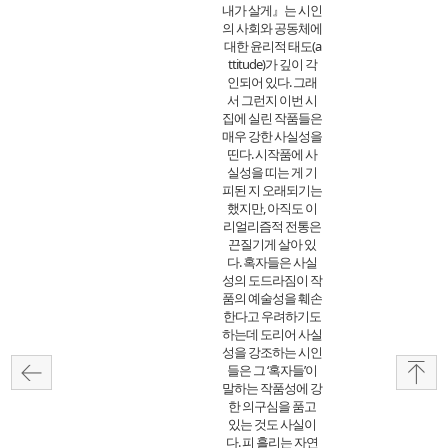
내가 살게』는 시인
의 사회와 공동체에
대한 윤리적 태도(a
ttitude)가 깊이 각
인되어 있다. 그래
서 그런지 이번 시
집에 실린 작품들은
매우 강한 사실성을
띤다. 시작품에 사
실성을 띠는 게 기
피된 지 오래되기는
했지만, 아직도 이
리얼리즘적 전통은
끈질기게 살아 있
다. 혹자들은 사실
성의 도드라짐이 작
품의 예술성을 훼손
한다고 우려하기도
하는데 도리어 사실
성을 강조하는 시인
들은 그 ‘혹자들’이
말하는 작품성에 강
한 의구심을 품고
있는 것도 사실이
다. 피 흘리는 자연