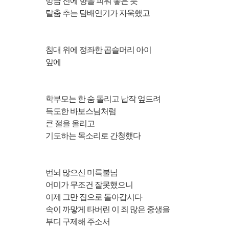
방금 전에 향을 피워 놓은 듯
탈춤 추는 담배연기가 자욱했고
침대 위에 정좌한 곱슬머리 아이
앞에
학부모는 한 숨 돌리고 납작 엎드려
득도한 바보스님처럼
큰 절을 올리고
기도하는 목소리로 간청했다
번뇌 많으신 미륵불님
어미가 무조건 잘못했으니
이제 그만 집으로 돌아갑시다
속이 까맣게 타버린 이 죄 많은 중생을
부디 구제해 주소서