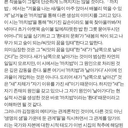
른 작품들이 그렇데 단순하게 느껴지지는 않을 것이다. 「까치
밥」에서는 “겨울을 나는 새/둘이 마주 앉아서 배불리 먹을 수 있
게” 남겨놓은 ‘까치밥’을 통해 다른 생성의 이미지를 그리고 있다.
이 시는 ’까치밥‘을 통해 “허기진 길손이라도 불쑥 찾아올까봐/저
녁마다 초가 아랫목 솜이불 밑에/따뜻한 밥 한 그릇 묻어두시던
어머니”의 삶을 상기하고 그 ‘환대의 문화’가 “새봄의 싹이 되고 나
무가 되고 숲이 되는/씨앗의 꿈을 잉태”한다고 말한다.
의미심장한 것은 그 “씨앗의 꿈을 잉태”한 “새”가 “남쪽으로 날아
간다”는 것이다. 새가 남쪽으로 날아가는 것이야 범상한 자연의
일일지 모르지만, 이 시에서는 ‘까치밥’이 그 원인으로 처리된 것
은 깊은 감동을 준다. 물론 여기서 ‘까치밥’과 ‘날아가다’ 사이에 인
과율이 개입하는 것은 아니다. 도리어 새가 “남쪽으로 날아간” 것
은 “새” 자체가 “자기 이유를 가진 새”이기 때문이다. 하지만 “새”는
자기 존재의 원인을 갖고 있으나 그 자기 원인이 ‘날아가다’는 현
실적 사건을 생성한 것은 바로 ‘까치밥’이라는 ‘환대’ 때문이라고
이해하면 될 것 같다.
그러니까 김정원의 에티카는 관계론적인 것이며, 다른 것도 아닌
‘생명의 샘’을 가운데 둔 관계‘들’을 직시하면서 그 관계를 망가뜨
리는 국가와 자본에 대한 시적 태도가 이번 시집의 척추에 해당된