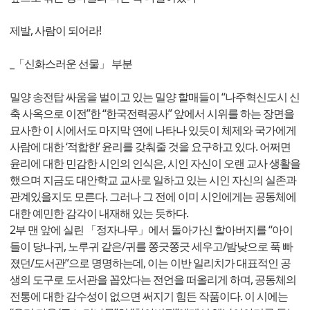
제발, 사람이 되어라!
_「신화스러운 선물」 부분
밀양 송전탑 싸움을 벌이고 있는 밀양 할매들이 “나주혁신도시 신
축 사옥으로 이전”한 “한국전력공사” 앞에서 시위를 하는 장면을
묘사한 이 시에서도 마지막 연에 나타나 있듯이 체제와 국가에게
사람에 대한 ‘적합한’ 윤리를 갖춰줄 것을 요구하고 있다. 어쩌면
윤리에 대한 민감한 시인의 인식은, 시인 자신이 오랜 교사 생활을
했으며 지금도 대안학교 교사로 일하고 있는 시인 자신의 실존과
관계있을지도 모른다. 그러나 그 전에 이미 시인에게는 공동체에
대한 예민한 감각이 내재해 있는 듯하다.
2부 맨 앞에 실린 「정자나무」에서 돌아가신 할아버지를 “아이
들이 당나귀, 노루귀 같은/귀를 쫑긋쫑긋 세우고/밤낮으로 푹 빠
졌던/도서관”으로 명명하는데, 이는 이반 일리치가 대표적인 공
생의 도구로 도서관을 꼽았다는 전언을 떠올리게 하며, 공동체의
전통에 대한 감수성이 없으면 써지기 힘든 작품이다. 이 시에는