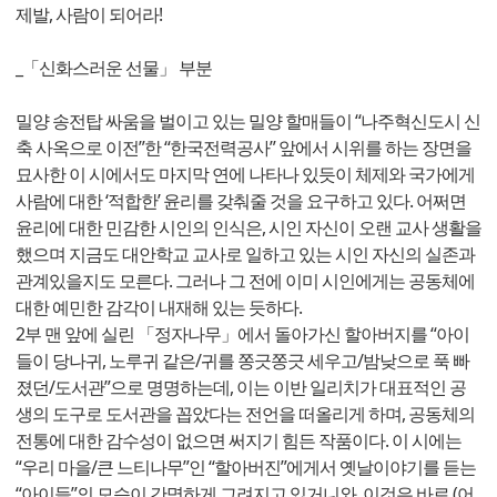
제발, 사람이 되어라!
_「신화스러운 선물」 부분
밀양 송전탑 싸움을 벌이고 있는 밀양 할매들이 “나주혁신도시 신
축 사옥으로 이전”한 “한국전력공사” 앞에서 시위를 하는 장면을
묘사한 이 시에서도 마지막 연에 나타나 있듯이 체제와 국가에게
사람에 대한 ‘적합한’ 윤리를 갖춰줄 것을 요구하고 있다. 어쩌면
윤리에 대한 민감한 시인의 인식은, 시인 자신이 오랜 교사 생활을
했으며 지금도 대안학교 교사로 일하고 있는 시인 자신의 실존과
관계있을지도 모른다. 그러나 그 전에 이미 시인에게는 공동체에
대한 예민한 감각이 내재해 있는 듯하다.
2부 맨 앞에 실린 「정자나무」에서 돌아가신 할아버지를 “아이
들이 당나귀, 노루귀 같은/귀를 쫑긋쫑긋 세우고/밤낮으로 푹 빠
졌던/도서관”으로 명명하는데, 이는 이반 일리치가 대표적인 공
생의 도구로 도서관을 꼽았다는 전언을 떠올리게 하며, 공동체의
전통에 대한 감수성이 없으면 써지기 힘든 작품이다. 이 시에는
“우리 마을/큰 느티나무”인 “할아버진”에게서 옛날이야기를 듣는
“아이들”의 모습이 간명하게 그려지고 있거니와, 이것은 바로 (어