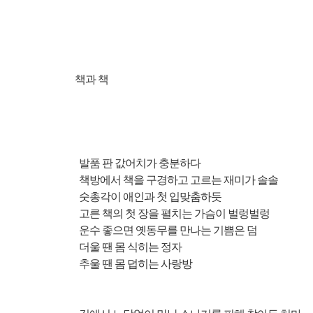
책과 책
발품 판 값어치가 충분하다
책방에서 책을 구경하고 고르는 재미가 솔솔
숫총각이 애인과 첫 입맞춤하듯
고른 책의 첫 장을 펼치는 가슴이 벌렁벌렁
운수 좋으면 옛동무를 만나는 기쁨은 덤
더울 땐 몸 식히는 정자
추울 땐 몸 덥히는 사랑방