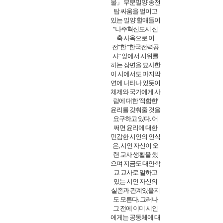
물」 부분밀양 송전
탑 싸움을 벌이고
있는 밀양 할매들이
“나주혁신도시 신
축 사옥으로 이
전”한 “한국전력공
사” 앞에서 시위를
하는 장면을 묘사한
이 시에서도 마지막
연에 나타나 있듯이
체제와 국가에게 사
람에 대한 ‘적합한’
윤리를 갖춰줄 것을
요구하고 있다. 어
쩌면 윤리에 대한
민감한 시인의 인식
은, 시인 자신이 오
랜 교사 생활을 했
으며 지금도 대안학
교 교사로 일하고
있는 시인 자신의
실존과 관계있을지
도 모른다. 그러나
그 전에 이미 시인
에게는 공동체에 대