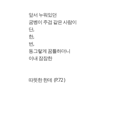
앞서 누워있던
굼벵이 주검 같은 사람이
단,
한,
번,
동그랗게 꿈틀하더니
이내 잠잠한
따뜻한 한데 (P.72 )