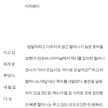
더치페이
땅딸막하고 다부지게 생긴 할머니가 늙은 호박을
이고 상
경했다. 반포버스터미날에서 택시를 잡아탄 할머니
에게 운
전사가 "어서 오십시오. 어디로 모실까요?" 하고 여
쭈었다.
할머니는 대답 대신 쪽지를 내밀었다. 봉천동 달동
네 딸 집
까지 요금 2만 원. 택시가 딸 집 가까운 곳에 정차했
다. 눈
치 빠른 할머니는 쥐고 있던 꼬깃꼬깃한 만 원짜리