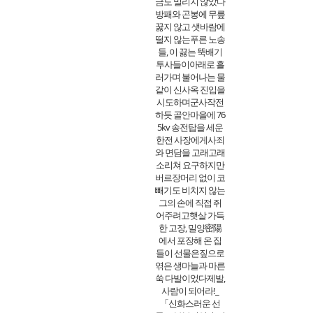
금도 밀리지 않았다
방패와 곤봉에 무릎
꿇지 않고 샛바람에
떨지 않는푸른 노송
들, 이 끓는 뚝배기
투사들이아래로 흘
러가며 불어나는 물
같이 신사옥 진입을
시도하며군사작전
하듯 골안마을에 76
5kv 송전탑을 세운
한전 사장에게사죄
와 면담을 고래고래
소리쳐 요구하지만
버르장머리 없이 코
빼기도 비치지 않는
그의 손에 직접 쥐
어주려고햇살 가득
한 고장, 밀양密陽
에서 포장해 온 집
들이 선물은짚으로
엮은 생마늘과 마른
쑥 다발이었다제발,
사람이 되어라!_
「신화스러운 선