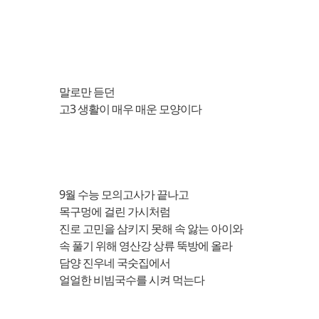
말로만 듣던
고3 생활이 매우 매운 모양이다
9월 수능 모의고사가 끝나고
목구멍에 걸린 가시처럼
진로 고민을 삼키지 못해 속 앓는 아이와
속 풀기 위해 영산강 상류 뚝방에 올라
담양 진우네 국숫집에서
얼얼한 비빔국수를 시켜 먹는다