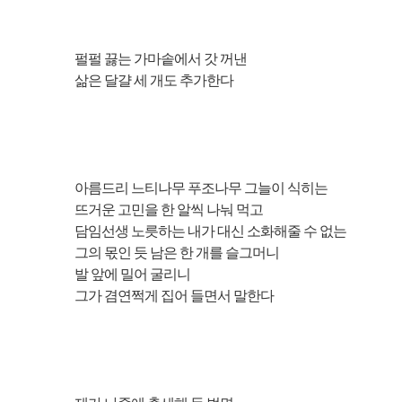
펄펄 끓는 가마솥에서 갓 꺼낸
삶은 달걀 세 개도 추가한다
아름드리 느티나무 푸조나무 그늘이 식히는
뜨거운 고민을 한 알씩 나눠 먹고
담임선생 노릇하는 내가 대신 소화해줄 수 없는
그의 몫인 듯 남은 한 개를 슬그머니
발 앞에 밀어 굴리니
그가 겸연쩍게 집어 들면서 말한다