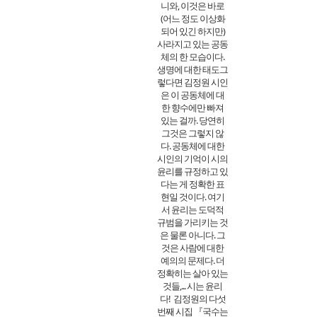
니와, 이것은 바로
(어느 정도 이상화
되어 있긴 하지만)
사라지고 있는 공동
체의 한 모습이다.
생명에 대한 태도그
렇다면 김정원 시인
은 이 공동체에 대
한 향수에만 빠져
있는 걸까. 당연히
그것은 그렇지 않
다. 공동체에 대한
시인의 기억이 시의
윤리를 규정하고 있
다는 게 정확한 표
현일 것이다. 여기
서 윤리는 도덕적
규범을 가리키는 것
은 물론 아니다. 그
것은 사람에 대한
예의의 문제다. 더
정확히는 살아 있는
것들,... 시는 윤리
다! 김정원의 다섯
번째 시집 『국수는