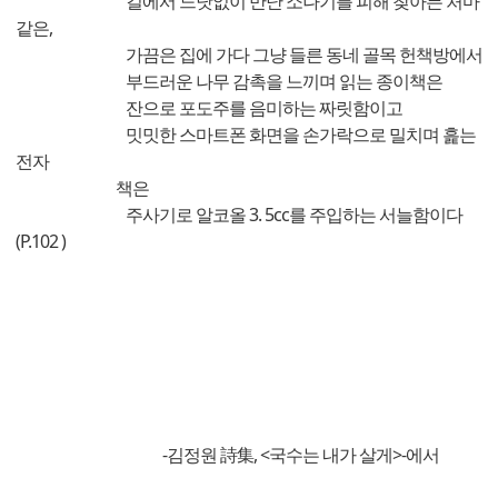
길에서 느닷없이 만난 소나기를 피해 찾아든 처마
같은,
가끔은 집에 가다 그냥 들른 동네 골목 헌책방에서
부드러운 나무 감촉을 느끼며 읽는 종이책은
잔으로 포도주를 음미하는 짜릿함이고
밋밋한 스마트폰 화면을 손가락으로 밀치며 흝는
전자
책은
주사기로 알코올 3. 5cc를 주입하는 서늘함이다
(P.102 )
-김정원 詩集, <국수는 내가 살게>-에서