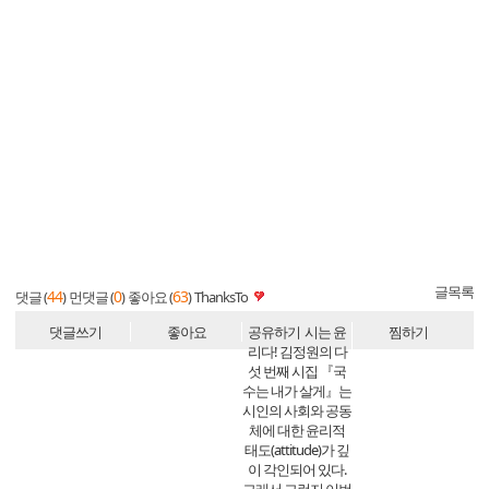
글목록
44
0
63
댓글 (
)
먼댓글 (
)
좋아요 (
)
ThanksTo
댓글쓰기
좋아요
공유하기
시는 윤
찜하기
리다! 김정원의 다
섯 번째 시집 『국
수는 내가 살게』는
시인의 사회와 공동
체에 대한 윤리적
태도(attitude)가 깊
이 각인되어 있다.