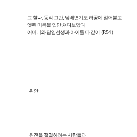
그 찰나, 동작 그만, 담배연기도 허공에 얼어붙고
앳된 미륵불 입만 쳐다보았다
어머니와 담임선생과 아이들 다 같이 (P.54 )
위안
원전을 절멸하려는 사람들과