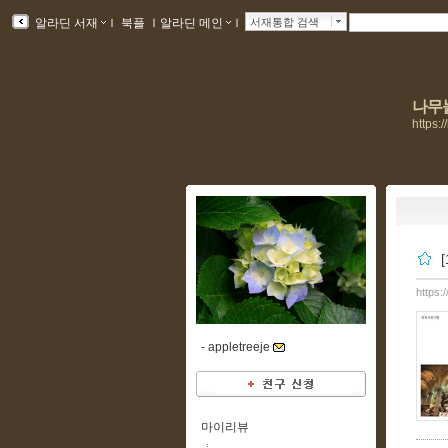
알라딘 서재
ｌ
북플
ｌ
알라딘 메인
ｌ
서재통합 검색
나무
https:
https:
-
appletreeje
마이리뷰