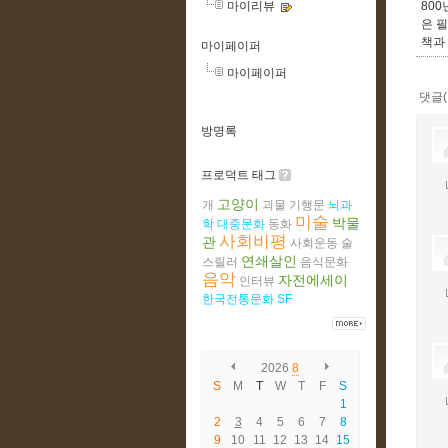
마이리뷰
80
은 
책과
마이페이퍼
마이페이퍼
댓글(
방명록
프로덕트 태그
고양이
개
괴물
기행문
뇌과
미술
박물
학
대중문화
동화
사회비평
관
사회운동
술
연쇄살인
스릴러
음식문화
음악
자전에세이
인터뷰
한국전통문화
SF
2026
8
S
M
T
W
T
F
S
1
2
3
4
5
6
7
8
9
10
11
12
13
14
15