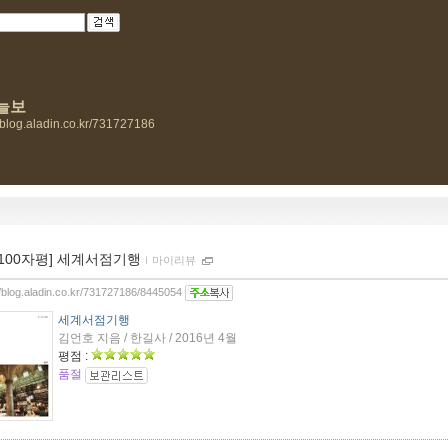
늘보
//blog.aladin.co.kr/731727186
[100자평] 세계서점기행
ｌ
마이리뷰
//blog.aladin.co.kr/731727186/8445054
세계서점기행
김언호 지음 / 한길사 / 2016년 4월
평점 :
품절