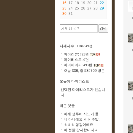
16
17
18
19
20
21
22
23
24
25
26
27
28
29
30
31
서재지수
: 1186349점
마이리뷰:
편
795
마이리스트:
편
0
마이페이퍼:
편
493
오늘 336, 총 535709 방문
오늘의 마이리스트
선택된 마이리스트가 없습니
다.
최근 댓글
어제 성주에 사드가 들..
네 아니에요 ㅎㅎ 주말..
ㅎㅎㅎ 영광이에요
아 정말 감사합니다 시..