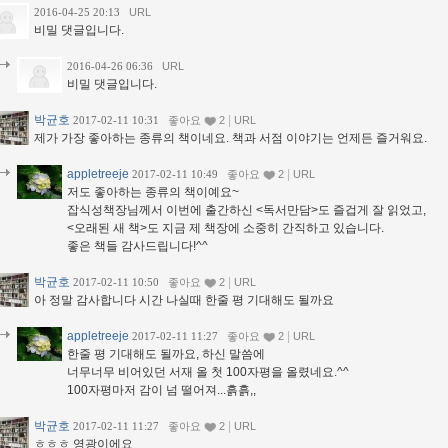
2016-04-25 20:13
URL
비밀 댓글입니다.
2016-04-26 06:36
URL
비밀 댓글입니다.
박균호
|
2017-02-11 10:31
좋아요
2
URL
제가 가장 좋아하는 종류의 책이네요. 책과 서점 이야기는 언제든 즐거워요.
appletreeje
|
2017-02-11 10:49
좋아요
2
URL
저도 좋아하는 종류의 책이예요~
잡식성책장님께서 이번에 출간하신 <독서만담>도 즐겁게 잘 읽었고,
<오래된 새 책>도 지금 제 책장에 소중히 간직하고 있습니다.
좋은 책들 감사드립니다!^^
박균호
|
2017-02-11 10:50
좋아요
2
URL
아 정말 감사합니다 시간 나실때 한줄 평 기대해도 될까요
appletreeje
|
2017-02-11 11:27
좋아요
2
URL
한줄 평 기대해도 될까요, 하신 말씀에
너무너무 비어있던 서재 올 첫 100자평을 올렸네요.^^
100자평마저 감이 넘 떨어져...흙흙,,
박균호
|
2017-02-11 11:27
좋아요
2
URL
ㅎㅎㅎ 영광이에요