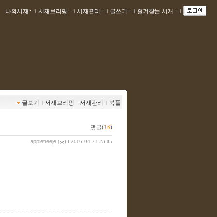
나의서재
ｌ
서재브리핑
ｌ
서재관리
ｌ
글쓰기
ｌ
즐겨찾는 서재
ｌ
글보기
ｌ
서재브리핑
ｌ
서재관리
ｌ
북플
댓글(
16
)
appletreeje
(
) l 2016-04-21 23:05