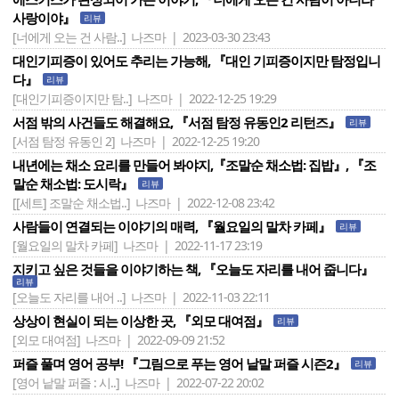
사랑이야』
리뷰
[너에게 오는 건 사람..]
나즈마 | 2023-03-30 23:43
대인기피증이 있어도 추리는 가능해, 『대인 기피증이지만 탐정입니
다』
리뷰
[대인기피증이지만 탐..]
나즈마 | 2022-12-25 19:29
서점 밖의 사건들도 해결해요, 『서점 탐정 유동인2 리턴즈』
리뷰
[서점 탐정 유동인 2]
나즈마 | 2022-12-25 19:20
내년에는 채소 요리를 만들어 봐야지,『조말순 채소법: 집밥』, 『조
말순 채소법: 도시락』
리뷰
[[세트] 조말순 채소법..]
나즈마 | 2022-12-08 23:42
사람들이 연결되는 이야기의 매력, 『월요일의 말차 카페』
리뷰
[월요일의 말차 카페]
나즈마 | 2022-11-17 23:19
지키고 싶은 것들을 이야기하는 책, 『오늘도 자리를 내어 줍니다』
리뷰
[오늘도 자리를 내어 ..]
나즈마 | 2022-11-03 22:11
상상이 현실이 되는 이상한 곳, 『외모 대여점』
리뷰
[외모 대여점]
나즈마 | 2022-09-09 21:52
퍼즐 풀며 영어 공부! 『그림으로 푸는 영어 낱말 퍼즐 시즌2』
리뷰
[영어 낱말 퍼즐 : 시..]
나즈마 | 2022-07-22 20:02