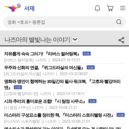
나즈마의 별빛나는 이야기
자유롭게 슥슥 그리기! 『리버스 컬러링북』
리뷰
[리버스 컬러링북]
나즈마 | 2024-07-16 15:57
우주와 신화의 연결, 『위그드라실의 여신들』
리뷰
[위그드라실의 여신들]
나즈마 | 2023-10-22 00:07
명화와 명언이 함께하는 30일간의 필사 워크북, 『고흐와 빨강머리
앤』
리뷰
[고흐와 빨강머리 앤]
나즈마 | 2023-10-13 19:11
시와 추리의 흥미로운 조합! 『시 탐정 사무소』
리뷰
[시 탐정 사무소]
나즈마 | 2023-10-06 21:21
미스터리 구성요소를 정리한 책, 『미스터리 스토리텔링 사전』
리뷰
[미스터리 스토리텔링 ..]
나즈마 | 2023-10-06 21:01
에스키스가 완성되어 가는 이야기, 『너에게 오는 건 사람이 아니라