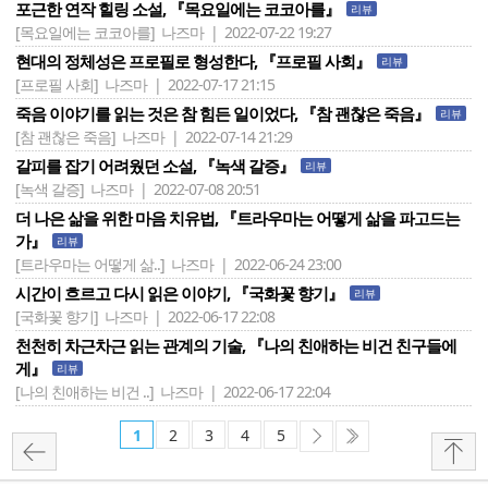
포근한 연작 힐링 소설, 『목요일에는 코코아를』
리뷰
[목요일에는 코코아를]
나즈마 | 2022-07-22 19:27
현대의 정체성은 프로필로 형성한다, 『프로필 사회』
리뷰
[프로필 사회]
나즈마 | 2022-07-17 21:15
죽음 이야기를 읽는 것은 참 힘든 일이었다, 『참 괜찮은 죽음』
리뷰
[참 괜찮은 죽음]
나즈마 | 2022-07-14 21:29
갈피를 잡기 어려웠던 소설, 『녹색 갈증』
리뷰
[녹색 갈증]
나즈마 | 2022-07-08 20:51
더 나은 삶을 위한 마음 치유법, 『트라우마는 어떻게 삶을 파고드는
가』
리뷰
[트라우마는 어떻게 삶..]
나즈마 | 2022-06-24 23:00
시간이 흐르고 다시 읽은 이야기, 『국화꽃 향기』
리뷰
[국화꽃 향기]
나즈마 | 2022-06-17 22:08
천천히 차근차근 읽는 관계의 기술, 『나의 친애하는 비건 친구들에
게』
리뷰
[나의 친애하는 비건 ..]
나즈마 | 2022-06-17 22:04
1
2
3
4
5