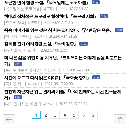
포근한 연작 힐링 소설, 『목요일에는 코코아를』
리뷰
[목요일에는 코코아를]
나즈마 | 2022-07-22 19:27
현대의 정체성은 프로필로 형성한다, 『프로필 사회』
리뷰
[프로필 사회]
나즈마 | 2022-07-17 21:15
죽음 이야기를 읽는 것은 참 힘든 일이었다, 『참 괜찮은 죽음』
리뷰
[참 괜찮은 죽음]
나즈마 | 2022-07-14 21:29
갈피를 잡기 어려웠던 소설, 『녹색 갈증』
리뷰
[녹색 갈증]
나즈마 | 2022-07-08 20:51
더 나은 삶을 위한 마음 치유법, 『트라우마는 어떻게 삶을 파고드는
가』
리뷰
[트라우마는 어떻게 삶..]
나즈마 | 2022-06-24 23:00
시간이 흐르고 다시 읽은 이야기, 『국화꽃 향기』
리뷰
[국화꽃 향기]
나즈마 | 2022-06-17 22:08
천천히 차근차근 읽는 관계의 기술, 『나의 친애하는 비건 친구들에
게』
리뷰
[나의 친애하는 비건 ..]
나즈마 | 2022-06-17 22:04
1
2
3
4
5