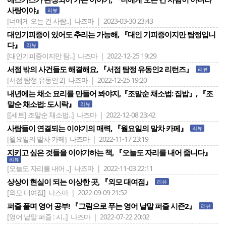
사랑이야』
리뷰
[너에게 오는 건 사람..]
나즈마 | 2023-03-30 23:43
대인기피증이 있어도 추리는 가능해, 『대인 기피증이지만 탐정입니
다』
리뷰
[대인기피증이지만 탐..]
나즈마 | 2022-12-25 19:29
서점 밖의 사건들도 해결해요, 『서점 탐정 유동인2 리턴즈』
리뷰
[서점 탐정 유동인 2]
나즈마 | 2022-12-25 19:20
내년에는 채소 요리를 만들어 봐야지,『조말순 채소법: 집밥』, 『조
말순 채소법: 도시락』
리뷰
[[세트] 조말순 채소법..]
나즈마 | 2022-12-08 23:42
사람들이 연결되는 이야기의 매력, 『월요일의 말차 카페』
리뷰
[월요일의 말차 카페]
나즈마 | 2022-11-17 23:19
지키고 싶은 것들을 이야기하는 책, 『오늘도 자리를 내어 줍니다』
리뷰
[오늘도 자리를 내어 ..]
나즈마 | 2022-11-03 22:11
상상이 현실이 되는 이상한 곳, 『외모 대여점』
리뷰
[외모 대여점]
나즈마 | 2022-09-09 21:52
퍼즐 풀며 영어 공부! 『그림으로 푸는 영어 낱말 퍼즐 시즌2』
리뷰
[영어 낱말 퍼즐 : 시..]
나즈마 | 2022-07-22 20:02