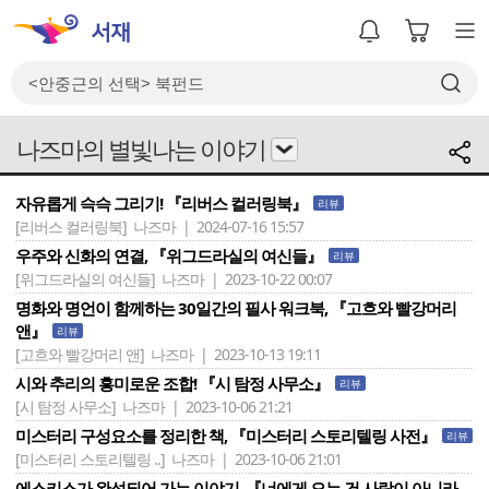
나즈마의 별빛나는 이야기
자유롭게 슥슥 그리기! 『리버스 컬러링북』
리뷰
[리버스 컬러링북]
나즈마 | 2024-07-16 15:57
우주와 신화의 연결, 『위그드라실의 여신들』
리뷰
[위그드라실의 여신들]
나즈마 | 2023-10-22 00:07
명화와 명언이 함께하는 30일간의 필사 워크북, 『고흐와 빨강머리
앤』
리뷰
[고흐와 빨강머리 앤]
나즈마 | 2023-10-13 19:11
시와 추리의 흥미로운 조합! 『시 탐정 사무소』
리뷰
[시 탐정 사무소]
나즈마 | 2023-10-06 21:21
미스터리 구성요소를 정리한 책, 『미스터리 스토리텔링 사전』
리뷰
[미스터리 스토리텔링 ..]
나즈마 | 2023-10-06 21:01
에스키스가 완성되어 가는 이야기, 『너에게 오는 건 사람이 아니라