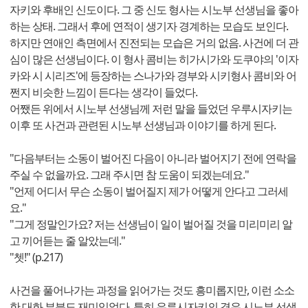
자키와 후배인 신도이다. 그 중 신도 형사는 시노부 선생님을 좋아
하는 상태. 그래서 후에 연적이 생기자 경계하는 모습도 보인다.
하지만 연애인 측면에서 진전되는 모습은 거의 없음. 사건에 더 관
심이 많은 선생님이다. 이 형사 콤비는 히가시가와 도쿠야의 '이자
카와 시 시리즈'에 등장하는 스나가와 경부와 시키형사 콤비와 어
쩐지 비슷한 느낌이 든다는 생각이 들었다.
어쨌든 위에서 시노부 선생님께 저런 말을 들었던 우루시자키는
이후 또 사건과 관련된 시노부 선생님과 이야기를 하게 된다.
"다음부터는 소동이 벌어진 다음이 아니라 벌어지기 전에 연락을
주실 수 없을까요. 그래 주시면 참 도움이 되겠는데요."
"언제 어디서 무슨 소동이 벌어질지 제가 어떻게 안다고 그러세
요."
"그게 정말인가요? 저는 선생님이 일이 벌어질 것을 미리미리 알
고 끼어듣는 줄 알았는데."
"쳇!" (p.217)
사건을 풀어나가는 과정을 읽어가는 것도 흥미롭지만, 이런 소소
한 대화 부분도 재미있었다. 특히 우루시자키의 경우 시노부 선생