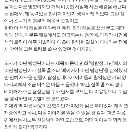
님과는 다른 방향이지만 거의 비슷한 시점에 사건 해결을 해낸다
는 점에서, 꽤 능력있는 형사가 아닌가 생각하게 되었다. 그런 점
에서 스나가와 경부와 더욱 비슷할지도.
한편 이 책의 해설은 미야베 미유키! 뭔가 해설을 쓰신 분도 대단
하다 싶다. 아무튼 해설에서도 언급되는 내용인데, 마지막 사건에
서의 트릭이 아주 기발하다. 애초에 완벽한 밀실이 아니라는 점에
서 착안해 그런 트릭을 쓸 수 있었던 것이지만.
오사카 소년 탐정단이라는 제목 때문에 만화 '명탐정 코난'에서의
소년 탐정단이나 셜록 홈즈의 '베이커가 소년 탐정단'을 짐작했지
만 전혀 새로운 인물이 탐정인데다가 아이들의 활약상은 거의 없
다시피해서 조금 아쉬운 마음도 들었다. 하긴, 셜록 홈즈의 경우
베이커가 소년 탐정단을 수사 단서를 모으는 데 이용했으니 그 점
을 생각하면 비슷할지도 모르겠다.
기대와 꽤 다른 내용이긴 했지만 재미있게 읽은 책이었다. 계속 연
재중이라고 하니, 다음 이야기를 읽을 수 있을 것 같다. 과연 다음
편에서는 시노부 선생님이 어떤 모습으로, 어떤 아이들과 함께 등
장하게 될까? 궁금하다.