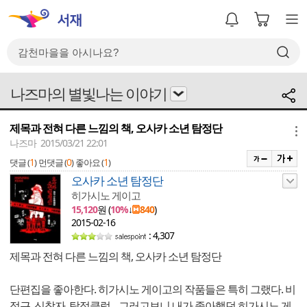
나즈마의 별빛나는 이야기
제목과 전혀 다른 느낌의 책, 오사카 소년 탐정단
메뉴
나즈마 2015/03/21 22:01
1
0
1
댓글 (
)
먼댓글 (
)
좋아요 (
)
오사카 소년 탐정단
히가시노 게이고
15,120
원 (
10%
↓
840
)
2015-02-16
: 4,307
제목과 전혀 다른 느낌의 책, 오사카 소년 탐정단
단편집을 좋아한다. 히가시노 게이고의 작품들은 특히 그랬다. 비
정근. 신참자. 탐정클럽... 그러고보니 내가 좋아했던 히가시노 게