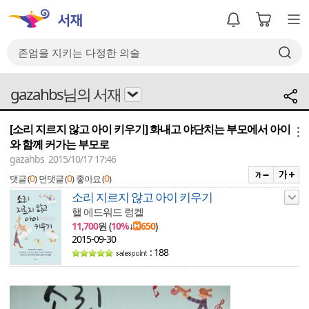
gazahbs님의 서재
[소리 지르지 않고 아이 키우기] 화내고 야단치는 부모에서 아이
메뉴
와 함께 커가는 부모로
gazahbs 2015/10/17 17:46
0
0
0
댓글 (
)
먼댓글 (
)
좋아요 (
)
소리 지르지 않고 아이 키우기
핼 에드워드 렁켈
11,700
원 (
10%
↓
650
)
2015-09-30
: 188