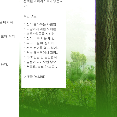
선택된 마이리스트가 없습니
다.
최근 댓글
날 다시 꺼
전어 좋아하는 사람입..
고양이에 대한 오해는 ..
오호~ 임종을 지키는 ..
 쳤다. 거기
전어 너무 먹을 게 없..
우리 어릴 때 심지어 ..
저는 전어를 먹고 싶어..
저는 해부학에서 고양..
아 희망님 맘 공감합니..
명절이 다가오면 부모..
 하다.
저도요. 뉴스 안 보고 ..
먼댓글 (트랙백)