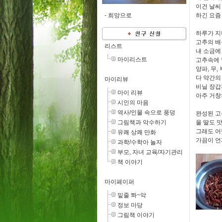
이건 날씨
-
희망으로
하긴 요즘
하루가 지
고추의 배
리스트
내 소금에
마이리스트
고추속에 
양파, 무,
다 약간의
마이리뷰
비닐 장갑
마이 리뷰
아주 거창
시인의 마음
역사/인물 속으로 풍덩
완성된 고
그림책과 악수하기
울 딸도 
그래도 어
유쾌 상쾌 만화
가끔이 언
과학/수학아 놀자
부모, 자녀 교육/자기관리
책 이야기
마이페이퍼
밑줄 쫘~악
정보 마당
그림책 이야기