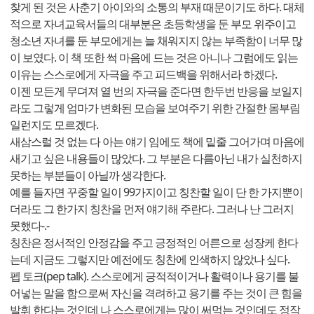
찾게 된 것은 사춘기 아이와의 소통의 부재 때문이기도 하다. 대체
적으로 자녀교육서들의 대부분은 초등학생을 둔 부모 위주이고
청소년 자녀를 둔 부모에게는 늘 채워지지 않는 부족함이 너무 많
이 보였다. 이 책 또한 썩 마음에 드는 것은 아니나 그럼에도 읽는
이유는 스스로에게 자극을 주고 피드백을 위해서라 하겠다.
이젠 모든게 무뎌져 열 번의 자극을 준다면 한두번 반응을 보일지
라도 그렇게 엄마가 변화된 모습을 보여주기 위한 간절한 몸부림
일런지도 모르겠다.
새삼스럴 것 없는 다 아는 얘기 임에도 책에 밑줄 그어가며 마음에
새기고 싶은 내용들이 많았다. 그 부분은 다름아닌 내가 실천하지
못하는 부분들이 아닐까 생각한다.
예를 들자면 꾸중할 일이 99가지이고 칭찬할 일이 단 한 가지뿐이
더라도 그 한가지 칭찬을 먼저 얘기해 주란다. 그러나 난 그러지
못했다-.-
칭찬은 정서적인 안정감을 주고 긍정적인 어른으로 성장케 한다
는데 지금도 그렇지만 예전에도 칭찬에 인색하지 않았나 싶다.
펩 토크(pep talk). 스스로에게 긍적적이거나 활력이나 용기를 불
어넣는 말을 함으로써 자신을 격려하고 용기를 주는 것이 큰 힘을
발휘 한다는 것인데 나 스스로에게는 많이 써먹는 것인데도 정작