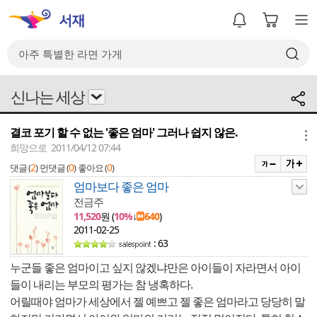
신나는 세상
결코 포기 할 수 없는 '좋은 엄마' 그러나 쉽지 않은.
메뉴
희망으로 2011/04/12 07:44
2
0
0
댓글 (
)
먼댓글 (
)
좋아요 (
)
엄마보다 좋은 엄마
전금주
11,520
원 (
10%
↓
640
)
2011-02-25
: 63
누군들 좋은 엄마이고 싶지 않겠냐만은 아이들이 자라면서 아이
들이 내리는 부모의 평가는 참 냉혹하다.
어릴때야 엄마가 세상에서 젤 예쁘고 젤 좋은 엄마라고 당당히 말