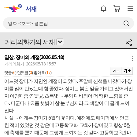
거리의화가의 서재
일상, 장미의 계절(2026.05.18)
메뉴
거리의화가 2026/05/18 15:57
6
0
17
댓글 (
)
먼댓글 (
)
좋아요 (
)
어느덧 장미가 지천인 계절이 되었다. 주말에 산책을 나갔다가 장
미를 많이 만났는데 참 좋았다. 장미는 붉은 잎을 가지고 있어서인
지 이맘때쯤 연둣빛, 초록빛 나무와 대비되어 더 쨍한 느낌을 준
다. 더군다나 요즘 햇빛이 참 눈부신지라 그 색깔이 더 곱게 느껴
진다.
사실 나에게는 장미가 6월의 꽃이다. 예전에도 페이퍼에서 언급
한 적이 있었던 것 같은데 고등학교 때 교화가 장미였고 항상 6월
에 축제를 했기 때문에 그렇게 느껴지는 것 같다. 고등학교 3년 내