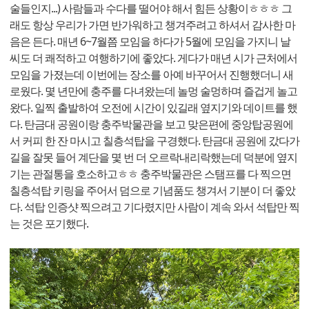
술들인지...) 사람들과 수다를 떨어야 해서 힘든 상황이ㅎㅎㅎ 그
래도 항상 우리가 가면 반가워하고 챙겨주려고 하셔서 감사한 마
음은 든다. 매년 6~7월쯤 모임을 하다가 5월에 모임을 가지니 날
씨도 더 쾌적하고 여행하기에 좋았다. 게다가 매년 시가 근처에서
모임을 가졌는데 이번에는 장소를 아예 바꾸어서 진행했더니 새
로웠다. 몇 년만에 충주를 다녀왔는데 놀멍 술멍하며 즐겁게 놀고
왔다. 일찍 출발하여 오전에 시간이 있길래 옆지기와 데이트를 했
다. 탄금대 공원이랑 충주박물관을 보고 맞은편에 중앙탑공원에
서 커피 한 잔 마시고 칠층석탑을 구경했다. 탄금대 공원에 갔다가
길을 잘못 들어 계단을 몇 번 더 오르락내리락했는데 덕분에 옆지
기는 관절통을 호소하고ㅎㅎ 충주박물관은 스탬프를 다 찍으면
칠층석탑 키링을 주어서 덤으로 기념품도 챙겨서 기분이 더 좋았
다. 석탑 인증샷 찍으려고 기다렸지만 사람이 계속 와서 석탑만 찍
는 것은 포기했다.