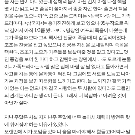
을 자는 편이 아니었는데 생체 리듬이 바뀐 건지 아침 나절 책을
몇 시간 읽고 나면 졸음이 쏟아져서 종종 자곤 한다. 졸면서 책을
읽을 수는 없으니까^^; 요즘 보는 드라마는 <삼국지>랑 어느 가족
드라마다. <삼국지>는 흥미진진하게 보고 있으나 95부작으로 워
낙 길어서 아직 1/3쯤 봤나보다. 명장인 여포의 죽음이 나왔는데
그가 죽을 때보다 그의 책사인 진궁이 죽을 때 더 감동적이었다.
조조는 진궁을 잡고 싶었으나 진궁은 자신을 보내달라며 죽음을
택한다. 조조가 노모와 가족들을 보살펴줄 것을 알고 있다고... 멋
진 풍경을 보며 한 마디 하고 감탄하는 장면에서 나도 모르게 눈물
이... 가족드라마는 사람 많은 집에 바람 잘 날 없다고 돌아가면서
사고를 치는 통에 울화통이 터진다. 그럼에도 서로를 보듬고 나아
가는 과정을 보면 따뜻함을 느끼기도 한다. 늘 느끼지만 결국 가족
이 없는 이는 없으니까 결국 사랑하는 두 사람이 있더라도 그들만
의 관계는 아니란 생각이 든다. 그래서 더 복잡하고 어려운 것이
아닌가 싶다.
지난 주말은 사실 지지난주 주말에 너무 놀아서 체력이 방전된 탓
에 쉬어줘야 하는 이유가 있었다.
오랜만에 시가 모임을 갔더니 술을 마셔야 해서 힘들고(어찌나 말