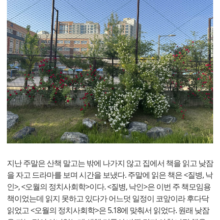
지난 주말은 산책 말고는 밖에 나가지 않고 집에서 책을 읽고 낮잠
을 자고 드라마를 보며 시간을 보냈다. 주말에 읽은 책은 <질병, 낙
인>, <오월의 정치사회학>이다. <질병, 낙인>은 이번 주 책모임용
책이었는데 읽지 못하고 있다가 어느덧 일정이 코앞이라 후다닥
읽었고 <오월의 정치사회학>은 5.18에 맞춰서 읽었다. 원래 낮잠