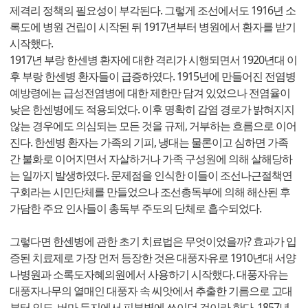
제격리 정책의 필요성이 부각된다. 그렇게 조선에서도 1916년 소
록도에 병원 건립이 시작된 뒤 1917년부터 병원에서 환자를 받기
시작했다.
1917년 부랑 한센병 환자에 대한 격리가 시행되면서 1920년대 이
후 부랑 한센병 환자들이 급증하였다. 1915년에 만들어진 전염병
예방령에는 급성전염병에 대한 제한만 담겨 있었으나 전염율이
낮은 한센병에도 적용되었다. 이후 명확히 감염 경로가 밝혀지지
않는 경우에도 의심되는 모든 것을 규제, 거부하는 흐름으로 이어
진다. 한센병 환자는 가족의 기피, 냉대는 물론이고 심하면 가족
간 불화로 이어지면서 자살하거나 가족 구성원에 의해 살해당하
는 일까지 발생하였다. 문제점을 인식한 이들이 조선나근절책연
구회라는 시민단체를 만들었으나 조선총독부에 의해 해산된 후
가담한 주요 인사들이 총독부 주도의 단체로 흡수되었다.
그렇다면 한센병에 관한 초기 치료법은 무엇이었을까? 효과가 입
증된 치료제로 가장 먼저 등장한 것은 대풍자유로 1910년대 서양
나병원과 소록도자혜의원에서 사용하기 시작했다. 대풍자유는
대풍자나무의 열매인 대풍자 속 씨앗에서 추출한 기름으로 고대
부터 인도, 버마 등지에서 피부병에 쓰이던 것이라 한다. 1857년