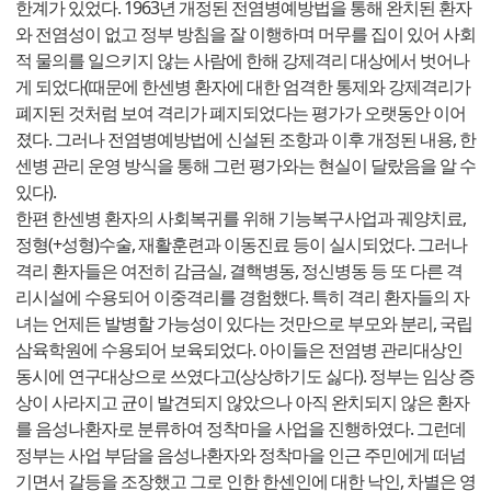
한계가 있었다. 1963년 개정된 전염병예방법을 통해 완치된 환자
와 전염성이 없고 정부 방침을 잘 이행하며 머무를 집이 있어 사회
적 물의를 일으키지 않는 사람에 한해 강제격리 대상에서 벗어나
게 되었다(때문에 한센병 환자에 대한 엄격한 통제와 강제격리가
폐지된 것처럼 보여 격리가 폐지되었다는 평가가 오랫동안 이어
졌다. 그러나 전염병예방법에 신설된 조항과 이후 개정된 내용, 한
센병 관리 운영 방식을 통해 그런 평가와는 현실이 달랐음을 알 수
있다).
한편 한센병 환자의 사회복귀를 위해 기능복구사업과 궤양치료,
정형(+성형)수술, 재활훈련과 이동진료 등이 실시되었다. 그러나
격리 환자들은 여전히 감금실, 결핵병동, 정신병동 등 또 다른 격
리시설에 수용되어 이중격리를 경험했다. 특히 격리 환자들의 자
녀는 언제든 발병할 가능성이 있다는 것만으로 부모와 분리, 국립
삼육학원에 수용되어 보육되었다. 아이들은 전염병 관리대상인
동시에 연구대상으로 쓰였다고(상상하기도 싫다). 정부는 임상 증
상이 사라지고 균이 발견되지 않았으나 아직 완치되지 않은 환자
를 음성나환자로 분류하여 정착마을 사업을 진행하였다. 그런데
정부는 사업 부담을 음성나환자와 정착마을 인근 주민에게 떠넘
기면서 갈등을 조장했고 그로 인한 한센인에 대한 낙인, 차별은 영