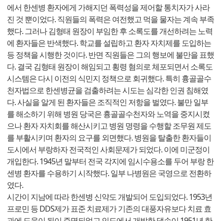
에서 한센병 환자에게 가해지던 폭력성을 제어할 통치자가 사라
진 것 뿐이었다. 직원들의 폭력은 여전했고 먹을 물자는 계속 부족
했다. 그러나 김형태 원장이 부임한 후 소록도를 개선하려는 노력
에 환자들은 반색했다. 학교를 설립하고 환자 자치제를 도입하는
등 정책을 시행한 것이다. 반면 직원들은 그의 행보에 불만을 표했
다. 결국 김형태 원장이 해임되고 횡령 혐의로 체포되면서 소록도
시스템은 다시 이전의 식민지 정책으로 회귀했다. 특히 흉골골수
천자법으로 한센병균을 검출하려는 시도는 심각한 인권 침해였
다. 사실을 알게 된 환자들은 조직적인 저항을 벌였다. 불만 일부
를 해소하기 위해 병원 당국은 흉골골수천자와 노역을 중지시켰
으나 환자 자치회를 해산시키고 병원 명령을 수행할 조무원 제도
를 부활시키며 환자의 요구를 외면했다. 병원을 탈출한 환자들이
도시에서 부랑하자 전국적인 사회문제가 되었다. 이에 미군정이
개입한다. 1945년 말부터 전국 각지에 임시수용소를 두어 부랑 한
센병 환자를 수용하기 시작했다. 일부 나병원은 국영으로 전환하
였다.
시간이 지남에 따라 한센병 신약도 개발되어 도입되었다. 1953년
프로민 등 DDS제가 표준 치료제가 기존의 대풍자유보다 치료 효
과에 도움이 됨이 증명되었고 인도에서 개발한 댑손이 1951년 한