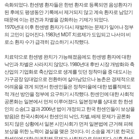
속화되었다. 한센병 환자들은 한번 환자로 등록되면 음성환자가
된 후에도 평생동안 기록에서 제거되지 않고 계속 환자로 남았기
때문에 이는 편견과 차별을 강화하는 기제가 되었다.
1970년대 이후 한센병 환자가 다시 재발하는 문제가 일어나 정부
의 고민이 깊어진다. 1983년 MDT 치료제가 도입되고 나서야 비
로소 환자 수가 급격히 감소하기 시작했다.
치료약으로 한센병 완치가 가능해졌음에도 한센병 환자에 대한
낙인과 차별은 사라지지 않았다. 1980년대 후반 시장 개방화와 축
산업의 기업화로 축산업으로 생계를 잇던 정착마을 중 대도시는
가구공장 임대업으로 전환하며 살아남았으나 농촌은 경제적으로
어려움을 겪게 되면서 한센인들은 정착마을에 대한 법률적제도
적 개선 방안을 정부에 요구하기 시작했다. 한센인에 대한 사회적
공론화는 일본에서 먼저 이루어졌다. 일본정부를 상대로 한 한센
인의 소송(그 결과 2006년 법이 개정되고 한국 한센인들이 보상을
받음)은 한국사회에서 한센인의 낙인, 차별, 배제 문제가 공론화
되지 않은 상황에서 일본 시민사회가 먼저 일본법에 근거해 피해
보상을 위한 노력이 결실을 맺은 것이다. 이 소송을 계기로 한국도
한센인에 대한 인권침해 문제가 사회적으로 알려진다. 이후 한센