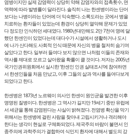
염병이지만 실제 감염력이 상당히 약해 감염자와의 접촉횟수, 면
역력에 따라 발병률이 달라진다. 솔직히 나는 한센병이라는 단어
보다는 나병이라는 단어에 더 익숙했다. 소록도라는 곳에서 병을
치료하는 환자들이 있었는데 환경이 상당히 열악해 문제가 있었
다 정도만 인식하던 세대였다. 1980년대만해도 2만 7천여 명에 달
했던 한센인이 있었다는데 대다수가 시설에서 생활하거나 도시
에 나가 산다해도 사회적 인식 때문에 자신의 병을 철저히 숨기며
살았다고 한다. 일부러 들여다 보지 않으면 나처럼 이들의 존재와
역사를 제대로 모르고 살아왔을 확률이 클 것이다. 저자는 2005년
국가인권위원회에서 실시한 ‘한센인 인권 실태조사‘에 참여하면
서 한센인들을 처음 만났고, 이후 그들의 삶과 역사를 들여다보게
되었다고 한다.
한센병은 1873년 노르웨이 의사인 한센이 원인균을 발견한 이후
명명된 질병이다. 한센병은 그 역사가 길지만 19세기 중반 유럽에
서 세균을 통해 감염된다는 사실이 밝혀졌다. 전염병 확산을 막기
위해서는 한센병에 걸린 사람을 찾아내 고립시키거나 격리해야
한다는 생각이 현실로 구체화되었다. 제국주의 바람이 불면서 인
종주의에 과학주의가 결합하여 식민지 환자에 대해서 별도의 강