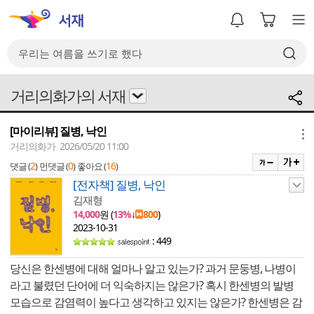
거리의화가의 서재
[마이리뷰] 질병, 낙인
메뉴
거리의화가 2026/05/20 11:00
2
0
16
댓글 (
)
먼댓글 (
)
좋아요 (
)
[전자책] 질병, 낙인
김재형
14,000
원 (
13%
↓
800
)
2023-10-31
: 449
당신은 한센병에 대해 얼마나 알고 있는가? 과거 문둥병, 나병이
라고 불렸던 단어에 더 익숙하지는 않은가? 혹시 한센병의 발병
모습으로 감염력이 높다고 생각하고 있지는 않은가? 한센병은 감