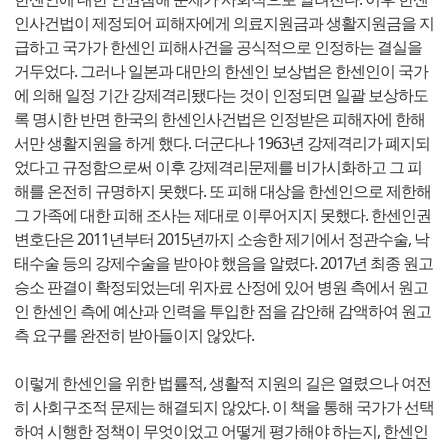
인사건법이 제정되어 피해자에게 의료지원금과 생활지원금을 지
급하고 국가가 한센인 피해사건을 공식적으로 인정하는 결실을
거두었다. 그러나 일본과 대만의 한센인 보상법은 한센인이 국가
에 의해 일정 기간 강제격리됐다는 것이 인정되면 일괄 보상하도
록 명시한 반면 한국의 한센인사건법은 인정받은 피해자에 한해
서만 생활지원을 하게 했다. 더군다나 1963년 강제격리가 폐지되
었다고 규정함으로써 이후 강제격리문제를 비가시화하고 그 피
해를 온전히 규명하지 못했다. 또 피해 대상을 한센인으로 제한해
그 가족에 대한 피해 조사는 제대로 이루어지지 못했다. 한센인권
변호단은 2011년부터 2015년까지 소송한 제기에서 정관수술, 낙
태수술 등의 강제수술을 받아야 했음을 알렸다. 2017년 최종 원고
승소 판결이 확정되었는데 위자료 산정에 있어 병원 측에서 원고
인 한센인 측에 예산과 인력을 투입한 점을 감안해 감액하여 원고
측 요구를 완전히 받아들이지 않았다.
이렇게 한센인을 위한 법률적, 생활적 지원의 길은 열렸으나 여전
히 사회구조적 문제는 해결되지 않았다. 이 책을 통해 국가가 선택
하여 시행한 정책이 무엇이었고 어떻게 평가해야 하는지, 한센인