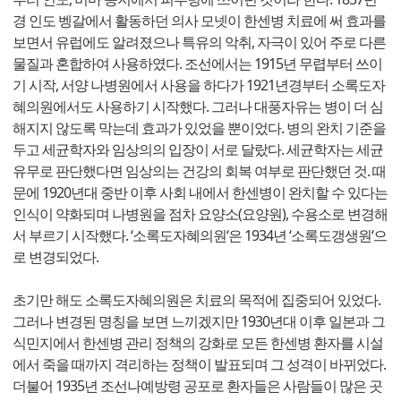
경 인도 벵갈에서 활동하던 의사 모넷이 한센병 치료에 써 효과를
보면서 유럽에도 알려졌으나 특유의 악취, 자극이 있어 주로 다른
물질과 혼합하여 사용하였다. 조선에서는 1915년 무렵부터 쓰이
기 시작, 서양 나병원에서 사용을 하다가 1921년경부터 소록도자
혜의원에서도 사용하기 시작했다. 그러나 대풍자유는 병이 더 심
해지지 않도록 막는데 효과가 있었을 뿐이었다. 병의 완치 기준을
두고 세균학자와 임상의의 입장이 서로 달랐다. 세균학자는 세균
유무로 판단했다면 임상의는 건강의 회복 여부로 판단했던 것. 때
문에 1920년대 중반 이후 사회 내에서 한센병이 완치할 수 있다는
인식이 약화되며 나병원을 점차 요양소(요양원), 수용소로 변경해
서 부르기 시작했다. ‘소록도자혜의원‘은 1934년 ‘소록도갱생원‘으
로 변경되었다.
초기만 해도 소록도자혜의원은 치료의 목적에 집중되어 있었다.
그러나 변경된 명칭을 보면 느끼겠지만 1930년대 이후 일본과 그
식민지에서 한센병 관리 정책의 강화로 모든 한센병 환자를 시설
에서 죽을 때까지 격리하는 정책이 발표되며 그 성격이 바뀌었다.
더불어 1935년 조선나예방령 공포로 환자들은 사람들이 많은 곳