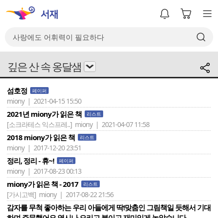
깊은 산 속 옹달샘
섬호정
페이퍼
miony | 2021-04-15 15:50
2021년 miony가 읽은 책
리스트
[소크라테스 익스프레..]
miony | 2021-04-07 11:58
2018 miony가 읽은 책
리스트
miony | 2017-12-20 23:51
정리, 정리 - 휴~!
페이퍼
miony | 2017-08-23 00:13
miony가 읽은 책 - 2017
리스트
[가시고백]
miony | 2017-08-22 21:56
감자를 무척 좋아하는 우리 아들에게 딱!맞춤인 그림책일 듯해서 기대
하며 주문했어요.역시나 오리고 붙이고 재미있게 놀았습니다.