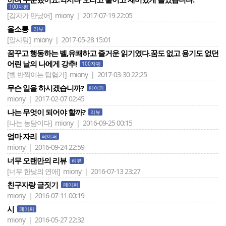
100자평
[감자가 만났어]
miony | 2017-07-19 22:05
올소통
리뷰
[알사탕]
miony | 2017-05-28 15:01
꿈꾸고 행동하는 벨,유쾌하고 즐거운 읽기였다.꿈도 없고 용기도 없던
어린 날의 나에게 강추!
100자평
[벨 반짝이는 탐험가]
miony | 2017-03-30 22:25
무슨 일을 하시겠습니까?
페이퍼
miony | 2017-02-07 02:45
나는 무엇이 되어야 할까?
리뷰
[나는 농담이다]
miony | 2016-09-25 00:15
엄마 자리
페이퍼
miony | 2016-09-24 22:59
너무 오랜만의 리뷰
리뷰
[너무 한낮의 연애]
miony | 2016-07-13 23:27
친구자랑 글짓기
페이퍼
miony | 2016-07-11 00:19
시
페이퍼
miony | 2016-05-27 22:32