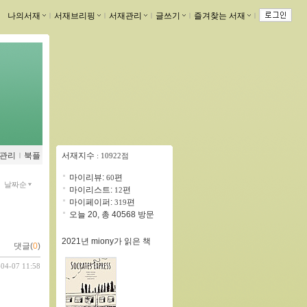
나의서재
ｌ
서재브리핑
ｌ
서재관리
ｌ
글쓰기
ｌ
즐겨찾는 서재
ｌ
관리
ｌ
북플
서재지수
: 10922점
마이리뷰:
편
60
날짜순
마이리스트:
편
12
마이페이퍼:
편
319
오늘 20, 총 40568 방문
2021년 miony가 읽은 책
댓글(
0
)
-04-07 11:58