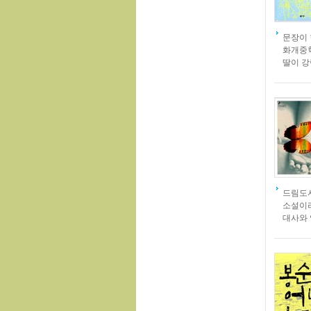
문장이 
화개중학
딸이 강
드림도
소설이라
대사와 