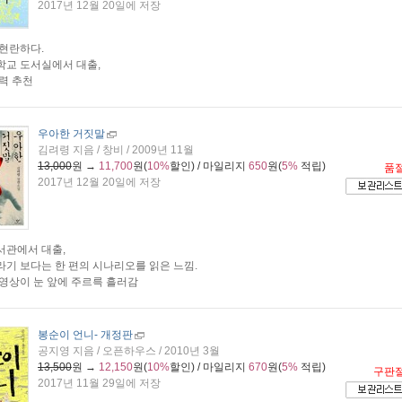
2017년 12월 20일에 저장
현란하다.
교 도서실에서 대출,
력 추천
우아한 거짓말
김려령 지음 / 창비 / 2009년 11월
13,000
원 →
11,700
원(
10%
할인) / 마일리지
650
원(
5%
적립)
품
2017년 12월 20일에 저장
서관에서 대출,
기 보다는 한 편의 시나리오를 읽은 느낌.
영상이 눈 앞에 주르륵 흘러감
봉순이 언니
- 개정판
공지영 지음 / 오픈하우스 / 2010년 3월
13,500
원 →
12,150
원(
10%
할인) / 마일리지
670
원(
5%
적립)
구판
2017년 11월 29일에 저장