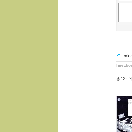
mio
https://bl
총
12개
의