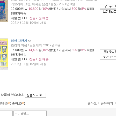
리보리아 그림, 이계순 옮김 / 풀빛 / 2021년 3월
12,000
원 →
10,800
원(
10%
할인) / 마일리지
600
원(
5%
적립)
양탄자배송
내일 밤 11시
잠들기전 배송
2021년 11월 10일에 저장
엄마 자판기
조경희 지음 / 노란돼지 / 2019년 8월
16,000
원 →
14,400
원(
10%
할인) / 마일리지
800
원(
5%
적립)
양탄자배송
내일 밤 11시
잠들기전 배송
2021년 11월 10일에 저장
 상품이 있습니다.
먼댓글(
0
)
좋아요(
0
)
좋아요
ｌ
공유하기