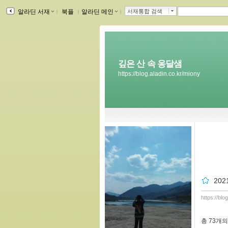
알라딘 서재
ｌ
북플
ｌ
알라딘 메인
ｌ
서재통합 검색
깊은 산 속 옹달샘
https://blog.aladin.co.kr/miony
202
https://bl
총
73개
의