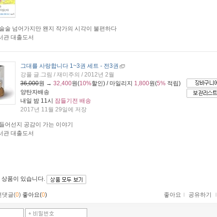
술술 넘어가지만 왠지 작가의 시각이 불편하다
서관 대출도서
그대를 사랑합니다 1~3권 세트 - 전3권
강풀 글.그림 / 재미주의 / 2012년 2월
36,000
원 →
32,400
원(
10%
할인) / 마일리지
1,800
원(
5%
적립)
양탄자배송
내일 밤 11시
잠들기전 배송
2017년 11월 29일에 저장
들어선지 공감이 가는 이야기
서관 대출도서
 상품이 있습니다.
먼댓글(
0
)
좋아요(
0
)
좋아요
ｌ
공유하기