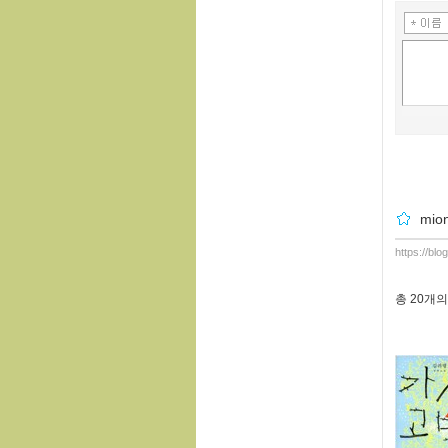
mio
https://bl
총
20개
의