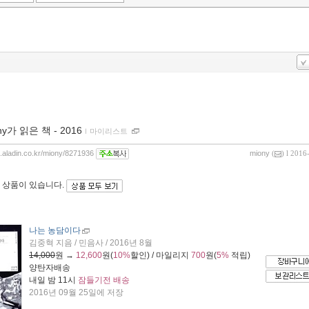
ny가 읽은 책 - 2016
ｌ
마이리스트
og.aladin.co.kr/miony/8271936
miony
(
) l 2016
 상품이 있습니다.
나는 농담이다
김중혁 지음 / 민음사 / 2016년 8월
14,000
원 →
12,600
원(
10%
할인) / 마일리지
700
원(
5%
적립)
양탄자배송
내일 밤 11시
잠들기전 배송
2016년 09월 25일에 저장