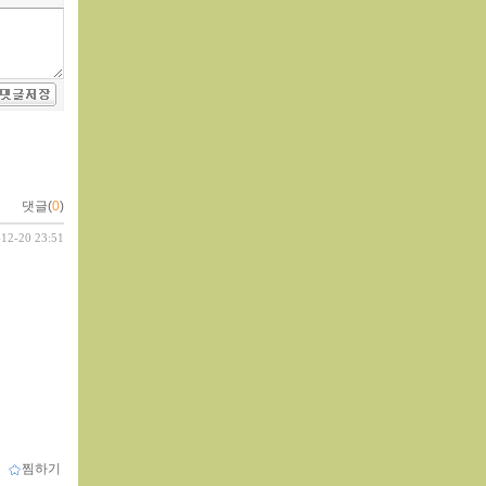
댓글(
0
)
-12-20 23:51
ｌ
찜하기