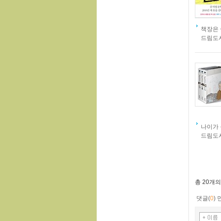
책장은 
드림도
나이가 
드림도
총
20개
의
댓글(
0
)