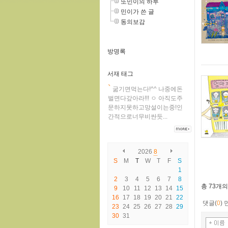
또민이의 하루
민이가 쓴 글
동의보감
방명록
서재 태그
`
굶기면먹는다!^^
나중에돈
벌면다갚아라!!!
ㅇ
아직도주
문하지못하고망설이는중!인
간적으로너무비싼듯...
2026
8
S
M
T
W
T
F
S
1
2
3
4
5
6
7
8
총
73개
의
9
10
11
12
13
14
15
16
17
18
19
20
21
22
댓글(
0
)
23
24
25
26
27
28
29
30
31