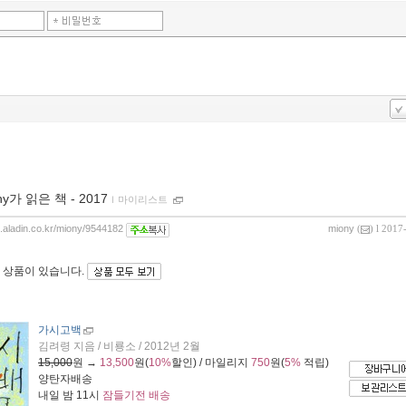
ny가 읽은 책 - 2017
ｌ
마이리스트
og.aladin.co.kr/miony/9544182
miony
(
) l 2017
 상품이 있습니다.
가시고백
김려령 지음 / 비룡소 / 2012년 2월
15,000
원 →
13,500
원(
10%
할인) / 마일리지
750
원(
5%
적립)
양탄자배송
내일 밤 11시
잠들기전 배송