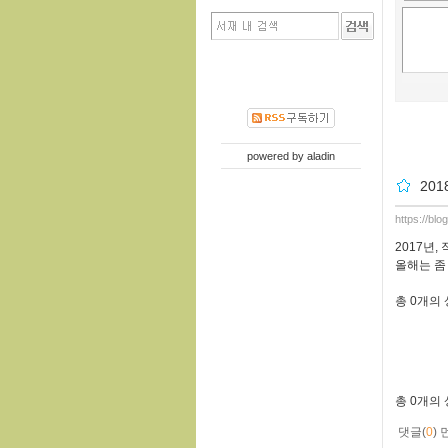
powered by
aladin
201
https://bl
2017년,
올해는 좀
총
0개
의
총
0개
의
댓글(
0
)