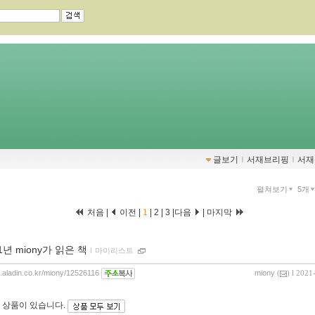
글보기
ｌ
서재브리핑
ｌ
서재
펼쳐보기
5개
처음 |
이전 |
1
|
2
|
3
|
다음
|
마지막
1년 miony가 읽은 책
ｌ
마이리스트
og.aladin.co.kr/miony/12526116
miony
(
) l 2021
 상품이 있습니다.