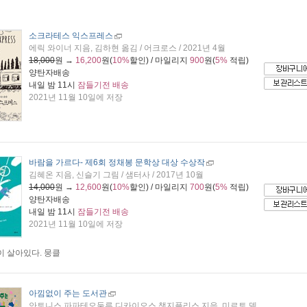
소크라테스 익스프레스
에릭 와이너 지음, 김하현 옮김 / 어크로스 / 2021년 4월
18,000
원 →
16,200
원(
10%
할인) / 마일리지
900
원(
5%
적립)
양탄자배송
내일 밤 11시
잠들기전 배송
2021년 11월 10일에 저장
바람을 가르다
- 제6회 정채봉 문학상 대상 수상작
김혜온 지음, 신슬기 그림 / 샘터사 / 2017년 10월
14,000
원 →
12,600
원(
10%
할인) / 마일리지
700
원(
5%
적립)
양탄자배송
내일 밤 11시
잠들기전 배송
2021년 11월 10일에 저장
 살아있다. 뭉클
아낌없이 주는 도서관
안토니스 파파테오둘루.디카이오스 챗지플리스 지음, 미르토 델