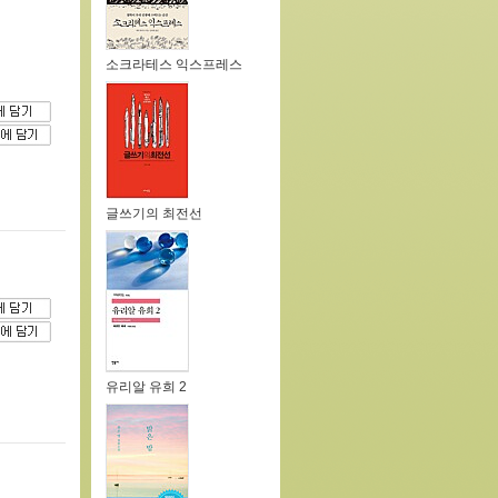
소크라테스 익스프레스
글쓰기의 최전선
유리알 유희 2