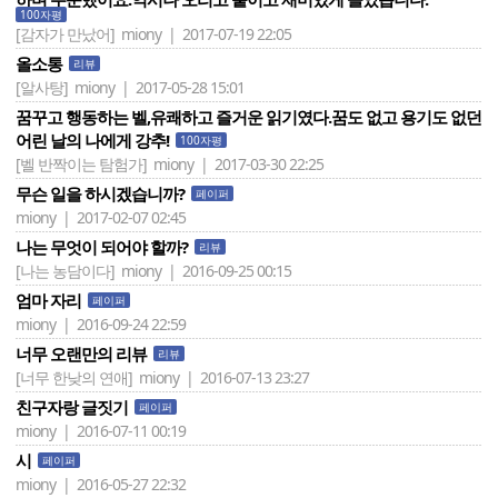
100자평
[감자가 만났어]
miony | 2017-07-19 22:05
올소통
리뷰
[알사탕]
miony | 2017-05-28 15:01
꿈꾸고 행동하는 벨,유쾌하고 즐거운 읽기였다.꿈도 없고 용기도 없던
어린 날의 나에게 강추!
100자평
[벨 반짝이는 탐험가]
miony | 2017-03-30 22:25
무슨 일을 하시겠습니까?
페이퍼
miony | 2017-02-07 02:45
나는 무엇이 되어야 할까?
리뷰
[나는 농담이다]
miony | 2016-09-25 00:15
엄마 자리
페이퍼
miony | 2016-09-24 22:59
너무 오랜만의 리뷰
리뷰
[너무 한낮의 연애]
miony | 2016-07-13 23:27
친구자랑 글짓기
페이퍼
miony | 2016-07-11 00:19
시
페이퍼
miony | 2016-05-27 22:32