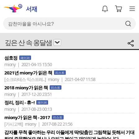
깊은 산 속 옹달샘
섬호정
페이퍼
miony | 2021-04-15 15:50
2021년 miony가 읽은 책
리스트
[소크라테스 익스프레..]
miony | 2021-04-07 11:58
2018 miony가 읽은 책
리스트
miony | 2017-12-20 23:51
정리, 정리 - 휴~!
페이퍼
miony | 2017-08-23 00:13
miony가 읽은 책 - 2017
리스트
[가시고백]
miony | 2017-08-22 21:56
감자를 무척 좋아하는 우리 아들에게 딱!맞춤인 그림책일 듯해서 기대
하며 주문했어요.역시나 오리고 붙이고 재미있게 놀았습니다.