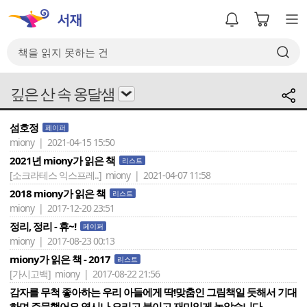
깊은 산 속 옹달샘
섬호정
페이퍼
miony | 2021-04-15 15:50
2021년 miony가 읽은 책
리스트
[소크라테스 익스프레..]
miony | 2021-04-07 11:58
2018 miony가 읽은 책
리스트
miony | 2017-12-20 23:51
정리, 정리 - 휴~!
페이퍼
miony | 2017-08-23 00:13
miony가 읽은 책 - 2017
리스트
[가시고백]
miony | 2017-08-22 21:56
감자를 무척 좋아하는 우리 아들에게 딱!맞춤인 그림책일 듯해서 기대
하며 주문했어요.역시나 오리고 붙이고 재미있게 놀았습니다.