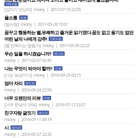
100자평
[감자가 만났어]
miony | 2017-07-19 22:05
올소통
리뷰
[알사탕]
miony | 2017-05-28 15:01
꿈꾸고 행동하는 벨,유쾌하고 즐거운 읽기였다.꿈도 없고 용기도 없던
어린 날의 나에게 강추!
100자평
[벨 반짝이는 탐험가]
miony | 2017-03-30 22:25
무슨 일을 하시겠습니까?
페이퍼
miony | 2017-02-07 02:45
나는 무엇이 되어야 할까?
리뷰
[나는 농담이다]
miony | 2016-09-25 00:15
엄마 자리
페이퍼
miony | 2016-09-24 22:59
너무 오랜만의 리뷰
리뷰
[너무 한낮의 연애]
miony | 2016-07-13 23:27
친구자랑 글짓기
페이퍼
miony | 2016-07-11 00:19
시
페이퍼
miony | 2016-05-27 22:32