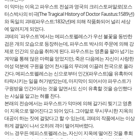
이 악마는 이윽고 파우스트 전설과 영국의 크리스토퍼말로(포스
터스박사의 비극(The Tragical History of Doctor Faustus:1589년)
와 독일의 괴테(파우스트:1832년)에 의해 작품화되어 널리 세상
에 알려지게 되었다.
괴테의 `파우스트'에서는 메피스토펠레스가 우선 불꽃을 동반한
검은 개의 모습으로 등장하는데, 파우스트 박사의 주문에 의해 강
제로 인간의 모습을 취하게 된다. 파우스트는 영혼을 팔아 넘기는
계약을 통해 많은 마력을 얻었지만, 죽은 다음에는 자신이 사랑한
여성 덕분에 구원을 얻어 천사들의 무리에 이끌려 천국으로 올라
간다. 메피스토펠레스는 신으로부터 인간(파우스트)을 유혹하여
타락시키는 일을 허가받았는데, 마지막이 되어서야 파우스트가
구원받을 인간이라는 것을 알면서도 신이 유혹할 것을 승인했다
는 사실을 알고는 혀를 찬다.
본래의 전승에서는 파우스트가 악마에 의해 갈가리 찢기고 영혼
이 지옥으로 떨어진다고 되어 있다. 그야말로 무시무시한 지옥의
대공이 하는 짓에 걸맞다고 할 수 있는데, 괴테의 작품에서는 이상
하게 결말이 나서 오히려 격이 떨어져버렸다.
어느 경우든 메피스토펠레스는, 자신이 지옥에 떨어진 것을 후회