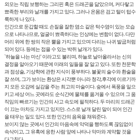
외모는 직립 보행하는 그리핀 혹은 드래곤을 닮았으며, 커다랗고
뾰족한 부리와 날개를 가지고 있다. 그러나 온몸은 검고 털이 텁수
룩하게 나 있다.
인간으로 둔갑할 때도 손질을 잘한 염소 같은 턱수염이 있는 모습
으로 나타나므로, 얼굴이 뾰족하다는 인상에는 변함이 없다. 다만
머리 위에 한 쌍의 작은 뿔을 가지고 있으며 다리는 나귀 발굽처럼
되어 있다. 등에는 접을 수 있는 박쥐 날개가 있다.
`하늘을 나는 마신' 이라고도 불리며, 하늘로 날아올라서는 신의
결정을 알아오기 때문에 미래의 일들을 잘 알고 있다. 또한 천문학
과 점성술, 기상학에 관한 지식이 풍부하다. 불꽃의 술수와 환술을
잘 쓰며, 그가 보이는 환상은 시각뿐 아니라 청각,후각에 이르기까
지 모든 오감에 실감을 주는 최고의 마술이다. 숲에서 폭풍을 일으
키고 세상 어느 곳에라도 순식간에 물체를 옮겨올 수 있으며 그 움
직임의 빠르기는 인간의 사고 속도에 필적하다. 두 마리의 드래곤
이 끄는 마차도 가지고 있지만. 스스로 날개 달린 말이 되어 인간
을 태우는 일도 있다. 또한 인간의 음욕을 채워준다.
보이지 않는 곳에서 인간의 마음속에 악덕을 행하도록 끊임없이
속삭이고, 그 유혹에 응한 사람 앞에 나타나 악마와 계약할 것을
다그친다.