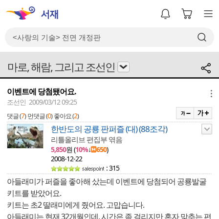
마로, 해람, 그리고 조선인
이벤트에 당첨됐어요.
메뉴
조선인 2009/03/12 09:25
7
0
2
댓글 (
)
먼댓글 (
)
좋아요 (
)
한반도의 공룡 판퍼즐 (대) (88조각)
리틀올리브 편집부 엮음
5,850
원 (
10%
↓
650
)
2008-12-22
: 315
아들래미가 퍼즐을 좋아해 샀는데 이벤트에 당첨되어 공룡발굴
키트를 받았어요.
키트는 초2 딸래미에게 줬어요. 고맙습니다.
아들래미는 현재 32개월인데, 시간은 좀 걸리지만 혼자 맞추는 편