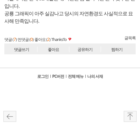
입니다.
공룡 그래픽이 아주 실감나고 당시의 자연환경도 사실적으로 묘
사해 만족입니다.
글목록
7
0
2
댓글 (
)
먼댓글 (
)
좋아요 (
)
ThanksTo
댓글쓰기
좋아요
공유하기
찜하기
로그인
l
PC버전
l
전체 메뉴
l
나의 서재