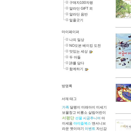
구매자100자평
알라딘 GIFT 외
알라딘 음반
밑줄긋기
마이페이퍼
나의 일상
NO오븐 베이킹 도전
맛있는 세상
두 아들
詩를 담다
함께하기
방명록
서재 태그
가족
달팽이
미래아이
미세기
보물창고
비룡소
살림어린이
서평단
선물
시공주니어
아
이세움
아이즐북스
앤서니브
라운
옛이야기
이벤트
자신감