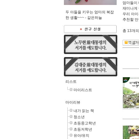
엄마들이 
재미나게 
두 아들을 키우는 엄마의 복잡
우리 아이
한 생활~~~ -
같은하늘
추천할 만
총
13개
의
리스트
마이리스트
마이리뷰
내가 읽는 책
청소년
초등중고학년
초등저학년
유아/유치