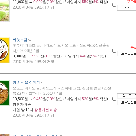
구판
11,000
원 →
9,900
원(
10%
할인) / 마일리지
550
원(
5%
적립)
2010년 04월 19일에 저장
씨앗도감
후루야 카즈호 글, 타카모리 토시오 그림 / 진선북스(진선출판
품
사) / 2006년 4월
8,800
원 →
7,920
원(
10%
할인) / 마일리지
440
원(
5%
적립)
2010년 04월 19일에 저장
땅속 생물 이야기
오오노 마사오 글, 마쓰오카 다스히데 그림, 김창원 옮김 / 진선
북스(진선출판사) / 2001년 4월
10,500
원 →
9,450
원(
10%
할인) / 마일리지
520
원(
5%
적립)
양탄자배송
내일 밤 11시
잠들기전 배송
2010년 04월 19일에 저장