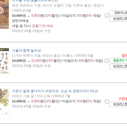
지구를 구한 꿈틀이사우루스
캐런 트래포드 지음, 제이드 오클리 그림, 이루리 옮김 / 현암사
/ 2003년 6월
11,000
원 →
9,900
원(
10%
할인) / 마일리지
550
원(
5%
적립)
양탄자배송
내일 밤 11시
잠들기전 배송
2010년 04월 19일에 저장
식물과 함께 놀자
절
나가타 하루미 지음, 박정선 옮김 / 비룡소 / 2003년 5월
12,000
원 →
10,800
원(
10%
할인) / 마일리지
600
원(
5%
적립)
2010년 04월 19일에 저장
가로수 밑에 꽃다지가 피었어요
- 도심 속 생명이야기 01
이태수 그림 글 / 우리교육 / 2004년 7월
구판
11,000
원 →
9,900
원(
10%
할인) / 마일리지
550
원(
5%
적립)
2010년 04월 19일에 저장