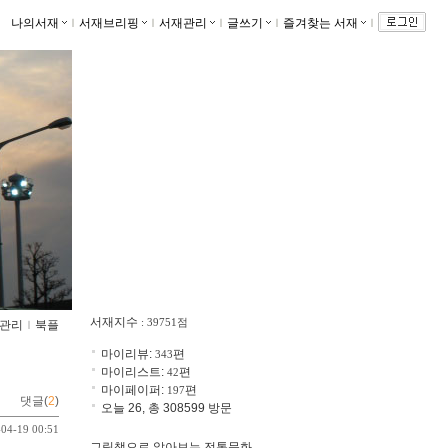
나의서재
ｌ
서재브리핑
ｌ
서재관리
ｌ
글쓰기
ｌ
즐겨찾는 서재
ｌ
서재지수
: 39751점
관리
ｌ
북플
마이리뷰:
편
343
마이리스트:
편
42
마이페이퍼:
편
197
댓글(
2
)
오늘 26, 총 308599 방문
-04-19 00:51
그림책으로 알아보는 전통문화