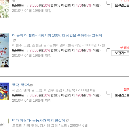
월
9,500
원 →
8,550
원(
10%
할인) / 마일리지
470
원(
5%
적립)
2010년 04월 19일에 저장
더 높이 더 빨리
- 비행기의 100번째 생일을 축하하는 그림책
이현주 그림, 조현권 글 / 길벗어린이(천둥거인) / 2003년 12월
구판
8,500
원 →
7,650
원(
10%
할인) / 마일리지
420
원(
5%
적립)
2010년 04월 19일에 저장
똑딱- 똑딱!
절
제임스 덴버 글 그림, 이연수 옮김 / 그린북 / 2000년 8월
9,800
원 →
8,820
원(
10%
할인) / 마일리지
490
원(
5%
적립)
2010년 04월 19일에 저장
벼가 자란다
- 논농사와 벼의 한살이
도토리 기획 엮음, 김시영 그림 / 보리 / 2003년 6월