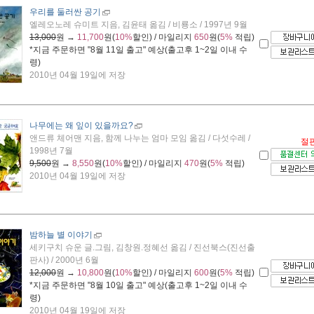
우리를 둘러싼 공기
엘레오노레 슈미트 지음, 김윤태 옮김 / 비룡소 / 1997년 9월
13,000
원 →
11,700
원(
10%
할인) / 마일리지
650
원(
5%
적립)
*지금 주문하면 "
8월 11일 출고
" 예상(출고후 1~2일 이내 수
령)
2010년 04월 19일에 저장
나무에는 왜 잎이 있을까요?
앤드류 체어맨 지음, 함께 나누는 엄마 모임 옮김 / 다섯수레 /
절
1998년 7월
9,500
원 →
8,550
원(
10%
할인) / 마일리지
470
원(
5%
적립)
2010년 04월 19일에 저장
밤하늘 별 이야기
세키구치 슈운 글.그림, 김창원.정혜선 옮김 / 진선북스(진선출
판사) / 2000년 6월
12,000
원 →
10,800
원(
10%
할인) / 마일리지
600
원(
5%
적립)
*지금 주문하면 "
8월 10일 출고
" 예상(출고후 1~2일 이내 수
령)
2010년 04월 19일에 저장