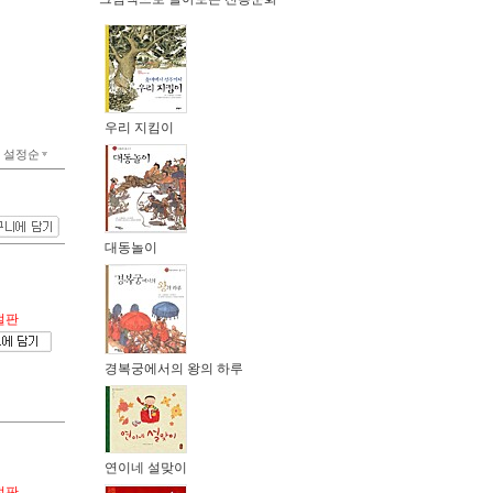
우리 지킴이
설정순
대동놀이
절판
경복궁에서의 왕의 하루
연이네 설맞이
절판