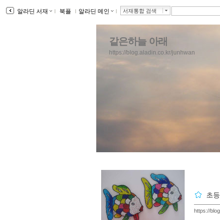
알라딘 서재
ｌ
북플
ｌ
알라딘 메인
ｌ
서재통합 검색
같은하늘 아래
https://blog.aladin.co.kr/junhwan
초등
https://bl