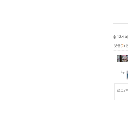
총
13개
의
댓글(
2
)