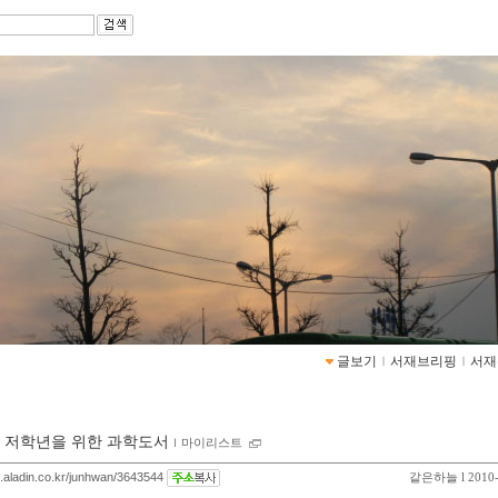
글보기
ｌ
서재브리핑
ｌ
서재
 저학년을 위한 과학도서
ｌ
마이리스트
og.aladin.co.kr/junhwan/3643544
같은하늘
l 2010