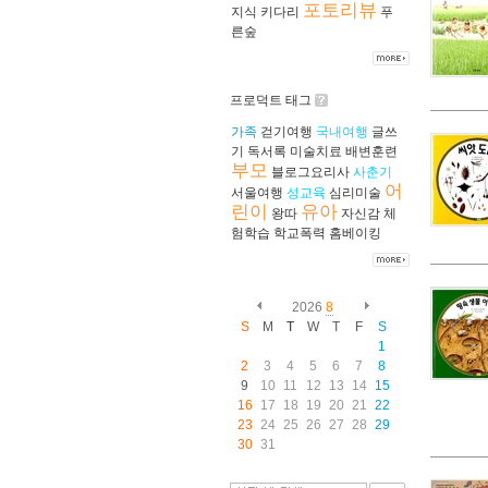
포토리뷰
지식
키다리
푸
른숲
프로덕트 태그
가족
걷기여행
국내여행
글쓰
기
독서록
미술치료
배변훈련
부모
블로그요리사
사춘기
어
서울여행
성교육
심리미술
린이
유아
왕따
자신감
체
험학습
학교폭력
홈베이킹
2026
8
S
M
T
W
T
F
S
1
2
3
4
5
6
7
8
9
10
11
12
13
14
15
16
17
18
19
20
21
22
23
24
25
26
27
28
29
30
31