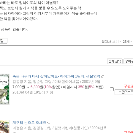
바라는 바로 일석이조의 책이 아닐까?
책도 보면서 뭔가 지식을 쌓을 수 있도록 도와주는 책...
는 남자아이라 그런지 어려서부터 과학분야의 책을 좋아했는데
한 책을 찾아보아야겠다.
 상품이 있습니다.
펼쳐서 보기
25개
죽은 나무가 다시 살아났어요
- 아이과학 1단계, 생물영역
김동광 지음, 정순임 그림 / 미래엔아이세움 / 2001년 9월
구판
7,000
원 →
6,300
원(
10%
할인) / 마일리지
350
원(
5%
적립)
2010년 04월 19일에 저장
개구리 논으로 오세요
여정은 지음, 김명길 그림 / 길벗어린이(천둥거인) / 2004년 5
구판