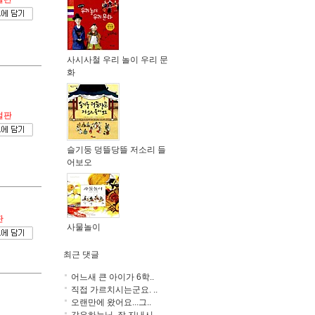
사시사철 우리 놀이 우리 문
화
절판
슬기둥 덩뜰당뜰 저소리 들
어보오
판
사물놀이
최근 댓글
어느새 큰 아이가 6학..
직접 가르치시는군요. ..
오랜만에 왔어요...그..