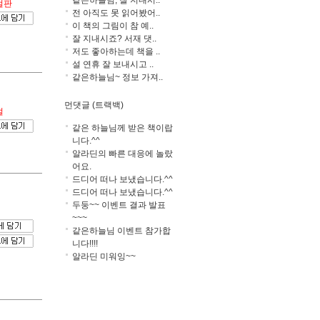
같은하늘님, 잘 지내시..
절판
전 아직도 못 읽어봤어..
이 책의 그림이 참 예..
잘 지내시죠? 서재 댓..
저도 좋아하는데 책을 ..
설 연휴 잘 보내시고 ..
같은하늘님~ 정보 가져..
먼댓글 (트랙백)
절
같은 하늘님께 받은 책이랍
니다.^^
알라딘의 빠른 대응에 놀랐
어요.
드디어 떠나 보냈습니다.^^
드디어 떠나 보냈습니다.^^
두둥~~ 이벤트 결과 발표
~~~
같은하늘님 이벤트 참가합
니다!!!!
알라딘 미워잉~~