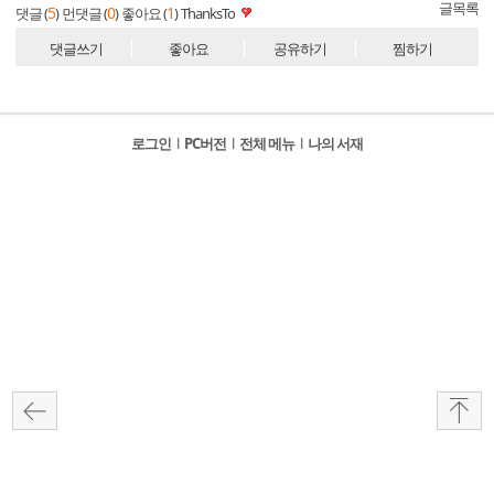
글목록
5
0
1
댓글 (
)
먼댓글 (
)
좋아요 (
)
ThanksTo
댓글쓰기
좋아요
공유하기
찜하기
로그인
l
PC버전
l
전체 메뉴
l
나의 서재