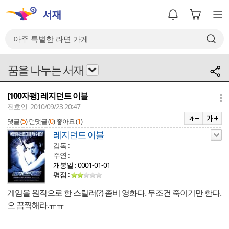
꿈을 나누는 서재
[100자평] 레지던트 이블
메뉴
전호인 2010/09/23 20:47
5
0
1
댓글 (
)
먼댓글 (
)
좋아요 (
)
레지던트 이블
감독 :
주연 :
개봉일 : 0001-01-01
평점 :
게임을 원작으로 한 스릴러(?) 좀비 영화다. 무조건 죽이기만 한다.
으 끔찍해라.ㅠㅠ