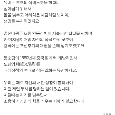
유비는 조조의 식객노릇을 할 때,
살아남기 위해서
몸을 낮추고 어리석은 사람처럼 보이며,
생명을 부지하였지요.
흥선대원군 또한 안동김씨의 서슬퍼런 칼날을 피하며
반 미치광이처럼 자신의 몸을 한껏 낮추어
결국에는 조선후기의 대권을 손에 넣기도 했고요
등소평이 1980년대 중국을 개혁, 개방하면서
도광양회(韜光陽晦)를
대외정책의 뼈대로 삼은 일화는 유명하지요.
우리는 때로 자신의 처한 상황이 불리하여
이런 저런 무시를 당하는 일이 있습니다.
이럴때는 자기를 낮추면서
조용히 자신만의 힘을 키우는 지혜가 필요합니다.
글목록