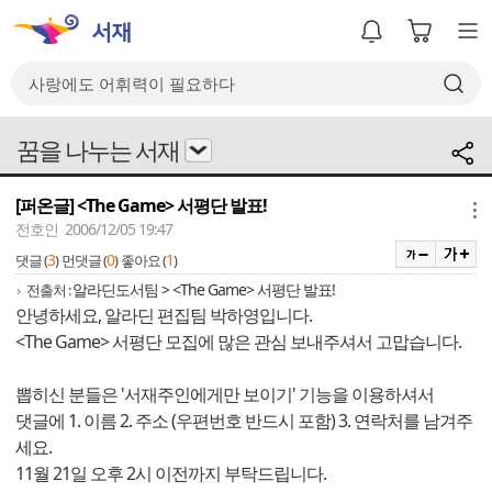
꿈을 나누는 서재
[퍼온글] <The Game> 서평단 발표!
메뉴
전호인 2006/12/05 19:47
3
0
1
댓글 (
)
먼댓글 (
)
좋아요 (
)
알라딘도서팀 > <The Game> 서평단 발표!
전출처 :
안녕하세요, 알라딘 편집팀 박하영입니다.
<The Game> 서평단 모집에 많은 관심 보내주셔서 고맙습니다.
뽑히신 분들은 '서재주인에게만 보이기' 기능을 이용하셔서
댓글에 1. 이름 2. 주소 (우편번호 반드시 포함) 3. 연락처를 남겨주
세요.
11월 21일 오후 2시 이전까지 부탁드립니다.