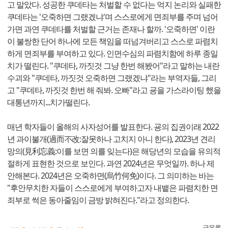
고 말았다. 성공한 쿠데타는 처벌할 수 없다는 억지 논리와 실패한
쿠데타는 '오죽하면 그랬겠냐'며 스스로에게 면죄부를 주며 넘어
가면 과연 쿠데타를 처벌할 근거는 존재나 할까. '오죽하면' 이란
이 불쌍한 단어 하나에 모든 책임을 떠넘겨버리고 스스로 파렴치
하게 면죄부를 부여하고 있다. 인면수심의 파렴치함에 하루 종일
치가 떨린다. "쿠데타, 까짓것 그냥 한번 해봤어"라고 말하는 내란
수괴와 "쿠데타, 까짓것 오죽하면 그랬겠냐"라는 부역자들, 그리
고 "쿠데타, 까짓것 한번 해 줘봐. 오빠"라고 굥을 가스라이팅 했을
대통년까지...치가떨린다.
매년 학자들이 올해의 사자성어를 발표한다. 굥의 집권이래 2022
년 과이불개(過而不改:잘못하나 고치지 아니 한다), 2023년 견리
망의(見利忘義:이를 보면 의를 잊는다)은 해당년의 모습을 유의적
절하게 표현한 것으로 보인다. 과연 2024년은 무엇일까. 하나 제
안해본다. 2024년은 오죽하면(烏竹何免)이다. 그 의미하는 바는
"후안무치한 자들이 스스로에게 부여하고자 내뱉은 파렴치한 면
죄부로 썩은 동아줄임이 금방 밝혀진다."라고 정의한다.
글목록