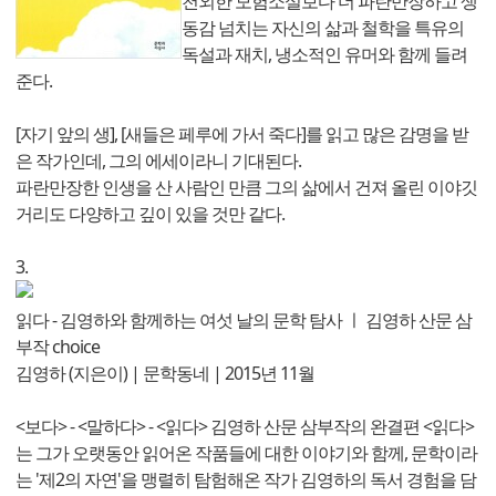
천외한 모험소설보다 더 파란만장하고 생
동감 넘치는 자신의 삶과 철학을 특유의
독설과 재치, 냉소적인 유머와 함께 들려
준다.
[자기 앞의 생], [새들은 페루에 가서 죽다]를 읽고 많은 감명을 받
은 작가인데, 그의 에세이라니 기대된다.
파란만장한 인생을 산 사람인 만큼 그의 삶에서 건져 올린 이야깃
거리도 다양하고 깊이 있을 것만 같다.
3.
읽다 - 김영하와 함께하는 여섯 날의 문학 탐사 ㅣ 김영하 산문 삼
부작 choice
김영하 (지은이) | 문학동네 | 2015년 11월
<보다> - <말하다> - <읽다> 김영하 산문 삼부작의 완결편 <읽다>
는 그가 오랫동안 읽어온 작품들에 대한 이야기와 함께, 문학이라
는 '제2의 자연'을 맹렬히 탐험해온 작가 김영하의 독서 경험을 담