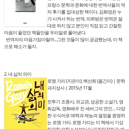
프랑스 문학과 문화에 대한 번역서들의 역
자 후기를 집대성한 책이다. 김화영은 누
가 시켜서 하는 번역, 의뢰받은 번역은 절
대로 하지 않고 본인이 직접 읽고 간절한
마음이 들었던 책들만을 우리말로 풀어냈다.
번역자의 마음가짐이랄까...그런 것들이 많이 궁금했는데, 이 책
으로 해소가 될지.
2. 내 삶의 의미
로맹 가리 (지은이), 백선희 (옮긴이) | 문학
과지성사 | 2015년 11월
전투기 조종사, 외교관, 성공한 소설가, 영
화감독, 영화배우 진 세버그의 연인… 다양
한 수식어로 매력과 재능과 열정을 증명하
는 로맹 가리. 로맹 가리는 이 책에서 기상