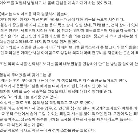
이어트를 적절히 병행하고 내 몸에 관심을 계속 가져야 하는 것이었다.
화]에서는 다이어트를 적극 권장하지 않는다.
현대 의학이 환자가 아닌 병만 바라보는 현상에 대해 의문을 품으며 시작한다.
 환경에 중요한 네 가지 요소는 몸의 독소 상태, 영양 상태, PH밸런스, 전하 상태에 있다
 작은 단위인 세포부터 시작해 우리 몸 전체는 영양과 해독으로부터 자유롭지 못하다.
 음식은 먹지 않고 영양의 균형이 잡힌 음식을 먹는 습관이 중요하다. 하지만 대부분의
식습관을 회복하라고 하지 않고 약을 먼저 권한다.
산업과 의료 시스템을 만드는 데 미국의 에이브러햄 플렉스너가 쓴 보고서가 큰 역할을 
했던 제약업은 거대한 사업 아이템으로 성장해 의과대학에 연구비를 지원하는 큰손이 
조건 약과 의사를 신뢰하기보다는 몸의 내부환경을 건강하게 만드는 방법을 알아야 한
환경이 무너졌을 때 찾아오는 병.
화]에서는 병이 찾아오거나 몸에 이상이 생겼을 때, 먼저 식습관을 돌아보게 한다.
게 먹거나 운동해서 살을 빼라는 다이어트에 관한 책이 아닌 것이다.
례자의 사례를 들어 식습관을 고쳤을 때의 작용에 대해 이야기해 준다.
과일 3개의 효과는 놀라운 것이었다.
소 섭취는 때로 우리 몸의 병을 직접적으로 고치기도 한다.
동을 해도 살이 빠지지 않는 경우, 간 건강을 챙기면 된다. 어떻게? 토마토와 야채를 
, 즉 우리 주변에서 쉽게 구할 수 있는 과일과 채소를 많이 먹으면 된다. 오전에 먹는 과
을 높여주고, 섬유질이 풍부한 야채는 노폐물이 빠르게 몸을 빠져나가도록 돕는다.
후보다 식전에 먹는 게 좋다.
일을 먹으면 식사로 먹은 음식과 섞여 소화불량을 일으킨다.