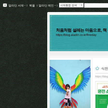
알라딘 서재
ｌ
북플
ｌ
알라딘 메인
ｌ
서재통합 검색
처음처럼 설레는 마음으로, 책 
https://blog.aladin.co.kr/fineday
식전
https://blo