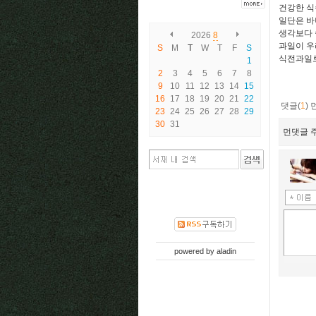
건강한 식
일단은 바
생각보다 
2026
8
과일이 우
S
M
T
W
T
F
S
식전과일로
1
2
3
4
5
6
7
8
9
10
11
12
13
14
15
16
17
18
19
20
21
22
댓글(
1
)
23
24
25
26
27
28
29
30
31
먼댓글 주
powered by
aladin