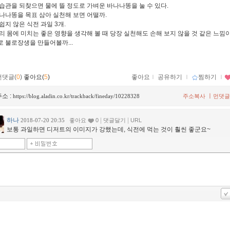
습관을 되찾으면 물에 뜰 정도로 가벼운 바나나똥을 눌 수 있다.
나나똥을 목표 삼아 실천해 보면 어떨까.
쉽지 않은 식전 과일 3개.
리 몸에 미치는 좋은 영향을 생각해 볼 때 당장 실천해도 손해 보지 않을 것 같은 느낌이
 불로장생을 만들어볼까...
먼댓글(
0
)
좋아요(
5
)
좋아요
ｌ
공유하기
ｌ
찜하기
ｌ
소 :
ㅣ
https://blog.aladin.co.kr/trackback/fineday/10228328
주소복사
먼댓글
하나
|
|
2018-07-20 20:35
좋아요
0
댓글달기
URL
보통 과일하면 디저트의 이미지가 강했는데, 식전에 먹는 것이 훨씬 좋군요~