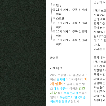
운동과 다
단상
13기 에세이 주목 신간페
[완전 소
이퍼
처음부터 
스크랩
몸의 내부
14기 에세이 주목 신간페
명의 가장
이퍼
독이 되는
15기 에세이 주목 신간페
자들에게 
이퍼
현 제약 
16기 에세이 주목 신간페
다. 미미
이퍼
이다.
이제는 무
몸의 내부
방명록
[완전 소
무조건 적
서재 태그
다양한 사
특히 식전
2학기초등참고서
검은숲
네오
비
과일 영양
픽션
도치맘
미야베미유키
채
샘터
열심히 운
시공사
신동준
영
있는 음식
인간
조
예담
우공비
이하은
의 해독력
사랑
정조
초등문제집
초등시
과일은 식
험대비
초등참고서
한국학중
식후에 과
앙연구원출판부
현암사