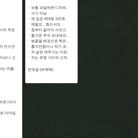
보통 과일하면 디저트..
사기 아님
제 집은 404동 102호..
제발요... 힘드셔도 ..
첨부터 끝까지 사진으..
시켜 주었
즐거운 추석 보내세요...
벚꽃을 배경으로 찍은 ..
홈즈만큼이나 작가 코..
지 안구건
저 같은 애주가는 이런..
저는 로맹 가리의 신작..
받아보니 고
다는 여름
먼댓글 (트랙백)
되면 (야식
날로 더뎌짐