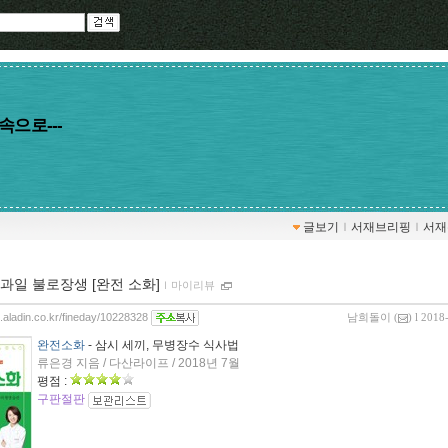
속으로---
글보기
ｌ
서재브리핑
ｌ
서재
과일 불로장생 [완전 소화]
ｌ
마이리뷰
g.aladin.co.kr/fineday/10228328
남희돌이
(
) l 2018
완전소화
- 삼시 세끼, 무병장수 식사법
류은경 지음 / 다산라이프 / 2018년 7월
평점 :
구판절판