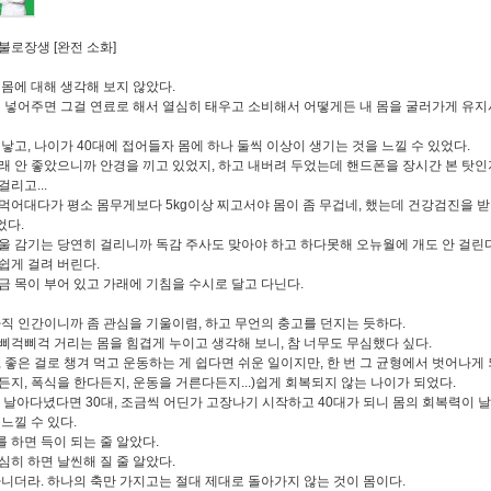
불로장생 [완전 소화]
 몸에 대해 생각해 보지 않았다.
때 넣어주면 그걸 연료로 해서 열심히 태우고 소비해서 어떻게든 내 몸을 굴러가게 유지
 낳고, 나이가 40대에 접어들자 몸에 하나 둘씩 이상이 생기는 것을 느낄 수 있었다.
래 안 좋았으니까 안경을 끼고 있었지, 하고 내버려 두었는데 핸드폰을 장시간 본 탓인
리고...
먹어대다가 평소 몸무게보다 5kg이상 찌고서야 몸이 좀 무겁네, 했는데 건강검진을 
었다.
울 감기는 당연히 걸리니까 독감 주사도 맞아야 하고 하다못해 오뉴월에 개도 안 걸린
쉽게 걸려 버린다.
금 목이 부어 있고 가래에 기침을 수시로 달고 다닌다.
아직 인간이니까 좀 관심을 기울이렴, 하고 무언의 충고를 던지는 듯하다.
삐걱삐걱 거리는 몸을 힘겹게 누이고 생각해 보니, 참 너무도 무심했다 싶다.
, 좋은 걸로 챙겨 먹고 운동하는 게 쉽다면 쉬운 일이지만, 한 번 그 균형에서 벗어나게 
든지, 폭식을 한다든지, 운동을 거른다든지...)쉽게 회복되지 않는 나이가 되었다.
훨 날아다녔다면 30대, 조금씩 어딘가 고장나기 시작하고 40대가 되니 몸의 회복력이 
느낄 수 있다.
 하면 득이 되는 줄 알았다.
심히 하면 날씬해 질 줄 알았다.
아니더라. 하나의 축만 가지고는 절대 제대로 돌아가지 않는 것이 몸이다.