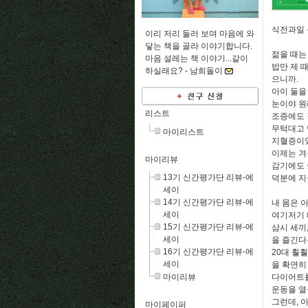
식전과일 
이리 저리 둘러 보며 마음에 와
닿는 책을 골라 이야기합니다.
젊을 때는
마음 설레는 책 이야기...같이
밥만 제 
하실래요? -
남희돌이
으니까.
아이 둘을
눈이야 원
리스트
조증에도 걸
무턱대고 
마이리스트
지혈증이
이제는 겨
마이리뷰
감기에도 
13기 신간평가단 리뷰-에
덕분에 지
세이
14기 신간평가단 리뷰-에
내 몸은 
세이
여기저기 
15기 신간평가단 리뷰-에
삼시 세끼
세이
을 즐긴다
16기 신간평가단 리뷰-에
20대 훨
세이
을 확연히 
마이리뷰
다이어트를
운동을 열
그런데, 
마이페이퍼