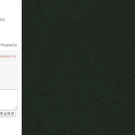
다 .
ThanksTo
바로쓰기