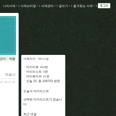
나의서재
ｌ
서재브리핑
ｌ
서재관리
ｌ
글쓰기
ｌ
즐겨찾는 서재
ｌ
관리
ｌ
북플
서재지수
: 49121점
마이리뷰:
편
664
마이리스트:
편
0
댓글(
1
)
마이페이퍼:
편
62
오늘 25, 총 108703 방문
-07-20 17:15
오늘의 마이리스트
선택된 마이리스트가 없습니
다.
최근 댓글