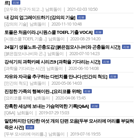
르]
리뷰
[모두와 친구가 되고 ..]
남희돌이 | 2021-02-03 10:50
내 강의 업그레이드하기 [강의의 기술]
리뷰
[강의의 기술]
남희돌이 | 2020-11-10 10:48
토플은 처음이라..[시원스쿨 TOEFL 기출 VOCA]
리뷰
[시원스쿨 TOEFL 기출 ..]
남희돌이 | 2020-08-29 14:20
24절기 생물노트-곤충도감 [붉은점모시나비와 곤충들의 시간]
리뷰
[붉은점모시나비와 곤..]
남희돌이 | 2020-07-10 14:23
강석기의 과학카페 시리즈9 [과학을 기다리는 시간]
리뷰
[과학을 기다리는 시간]
남희돌이 | 2020-06-10 14:08
자유와 자극을 추구하는 다빈치를 만나다 [인간의 척도]
리뷰
[인간의 척도]
남희돌이 | 2020-05-06 14:03
진정한 가족의 행복이란...[요리코를 위해]
리뷰
[요리코를 위해]
남희돌이 | 2020-04-06 15:45
잔혹한 세상에 보내는 가슴먹먹한 기록[Q&A]
리뷰
[Q&A]
남희돌이 | 2019-07-29 15:03
말캉하지만 단단한 여섯 개의 단편 모음[두부 모서리에 머리를 부딪혀
죽은 사건]
리뷰
[두부 모서리에 머리를..]
남희돌이 | 2019-07-16 19:55