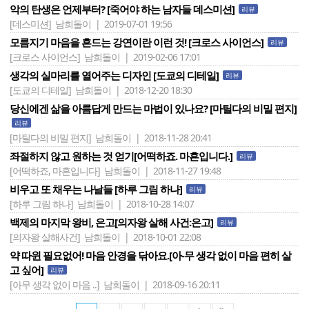
악의 탄생은 언제부터? [죽어야 하는 남자들 데스미션]
리뷰
[데스미션]
남희돌이 | 2019-07-01 19:56
모름지기 마음을 흔드는 강연이란 이런 것! [크로스 사이언스]
리뷰
[크로스 사이언스]
남희돌이 | 2019-02-06 17:01
생각의 실마리를 열어주는 디자인 [도쿄의 디테일]
리뷰
[도쿄의 디테일]
남희돌이 | 2018-12-20 18:30
당신에겐 삶을 아름답게 만드는 마법이 있나요? [마틸다의 비밀 편지]
리뷰
[마틸다의 비밀 편지]
남희돌이 | 2018-11-28 20:41
좌절하지 않고 원하는 것 얻기[어떡하죠. 마흔입니다.]
리뷰
[어떡하죠, 마흔입니다]
남희돌이 | 2018-11-27 19:48
비우고 또 채우는 나날들 [하루 그림 하나]
리뷰
[하루 그림 하나]
남희돌이 | 2018-10-28 14:07
백제의 마지막 왕비, 은고[의자왕 살해 사건:은고]
리뷰
[의자왕 살해사건]
남희돌이 | 2018-10-01 22:08
약 따윈 필요없어! 마음 안경을 닦아요.[아-무 생각 없이 마음 편히 살
고 싶어]
리뷰
[아무 생각 없이 마음 ..]
남희돌이 | 2018-09-16 20:11