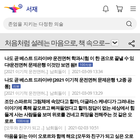
처음처럼 설레는 마음으로, 책 속으로---
나도 곧 베스트 드라이버! 운전면허 학과시험 이 한 권으로 끝낼 수 있
다!운전면허 문제은행 이것만 보면 됨!!
100자평
[2021 이기적 운전면허..]
남희돌이 | 2021-03-09 13:34
나도 곧 베스트 드라이버! [2021 이기적 운전면허 문제은행 1,2종 공
통]
리뷰
[2021 이기적 운전면허..]
남희돌이 | 2021-03-09 13:29
조안 스파르의 그림체에 속았다고 할까, 더글라스 케네디가 그려내는
이야기에 혹해 끝모르고 빠져들었다고 할까.정답이 없는 세상에서 힘
들게 사는 사람들을 보며 위로를 건네고 희망을 전해주는 것 같은 오
로르.
100자평
[모두와 친구가 되고 ..]
남희돌이 | 2021-02-03 10:51
마음을 읽는 아이 오로르와 함께 해요 [모두와 친구가 되고 싶은 오로