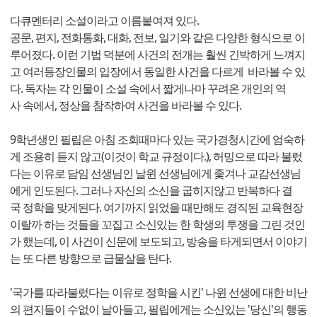
다큐멘터리 소설이라고 이름붙여져 있다.
공문, 편지, 전화통화, 대화, 전보, 일기와 같은 다양한 형식으로 이
루어졌다. 이런 기법 덕분에 사건의 전개는 훨씬 긴박하게 느껴지
고 여러등장인물의 입장에서 동일한 사건을 다르게 바라볼 수 있
다. 독자는 각 인물이 소설 속에서 짧게나마 꾸려온 개인의 역
사 속에서, 정상을 참작하여 사건을 바라볼 수 있다.
9학년생인 필립은 아침 조회때마다 있는 국가경청시간에 엄숙하
게 조용히 듣지 않고(이것이 학교 규정이다.), 허밍으로 따라 불렀
다는 이유로 담임 선생님인 날윈 선생님에게 좇겨나 교감선생님
에게 인도된다. 그러나 자신의 소신을 굽히지않고 반복하다 결
국 정학을 맞게된다. 여기까지 읽었을 때만해도 경직된 교육현장
이랄까 하는 것들을 꼬집고 소신있는 한 학생의 투쟁을 그린 것인
가 했는데, 이 사건이 신문에 보도되고, 방송을 타게되면서 이야기
는 또 다른 방향으로 급물살을 탄다.
'국가를 따라불렀다는 이유로 정학을 시킨' 나윈 선생에 대한 비난
의 편지들이 수없이 날아들고, 필립에게는 소신있는 '당신'의 행동