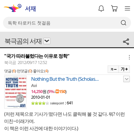
북극곰의 서재
"국가 따라불렀다는 이유로 정학"
메뉴
북극곰 2012/09/17 12:52
6
0
4
댓글 (
)
먼댓글 (
)
좋아요 (
)
Nothing But the Truth (Scholas...
Avi
14,250
원 (
5%
↓
150
)
2010-01-01
: 641
(저런 제목으로 기사가 떴다면 나도 클릭해 볼 것 같다. 뭐? 이런
미친~이래가며.
이 책은 이런 사건에 대한 이야기이다.)