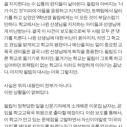
을 지지한다는 수 십통의 편지들이 날아든다. 필립의 아버지는 '너
가 이긴 것'이라며 아들을 응원하고 지지한지만, 트랙팀에서 달리
기를 하고 싶었던 9학년생 필립에게는 이 모든 것이 부담스럽기
만하다. 학교에서는 나윈 선생님을 지지하는 아이들과 선생님에
게 비난받는다. 결국 이 사건이 보도됨으로써 두 사람 모두 큰 댓
가를 치른다. 나윈 선생님에 대한 비난이 쏟아지자, 자연 그 학교
도 관심을 받게되고 학교의 평판이나 예산을 따는 일이 중요한 교
육국 관리들은 결국 나윈 선생님에게 퇴직을 종용한다. 필립도 다
른 학교로 옮기기로 하지만, 옮겨가는 학교는 필립이 그토록 하고
싶어하던 트랙팀이 없는 학교다. 이러도 허망하게 이야기는 끝났
다. 마지막 필립의 대사는 더욱 그렇지만.
사실은 위의 내용만이 전부가 아니다.
이런 상황들이 얽혀있다.
필립이 정학당한 일을 신문기자에게 소개해준 이웃집 남자는, 곧
있을 학교교육국 위원으로 출마할 예정이다. 이런 보도를 통해서,
이 학교가 안고 있는 문제점을 고발하면서 자신이야말로 '미국의
가치'를 제대로 지키도록 하겠다.라고 연설하여 표를 얻으려는 사